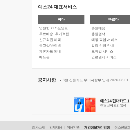
예스24 대표서비스
싸다
빠르다
영원한 YES포인트
총알배송
무료배송+추가적립
총알검색
신규회원 혜택
매장 픽업 서비스
중고샵/바이백
알림 신청 안내
제휴카드 안내
모바일 서비스
애드온
간편결제 서비스
공지사항
8월 신용카드 무이자할부 안내
2026-08-01
회사소개
인재채용
이용약관
개인정보처리방침
청소년보