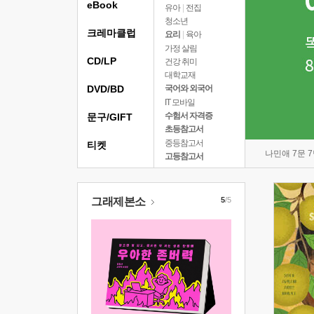
eBook
유아
|
전집
청소년
크레마클럽
요리
|
육아
가정 살림
CD/LP
건강 취미
대학교재
DVD/BD
국어와 외국어
IT 모바일
수험서 자격증
문구/GIFT
초등참고서
중등참고서
티켓
나민애 7문 
고등참고서
그래제본소
5
/5