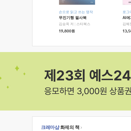
손으로 읽고 쓰는 명작
로그
무진기행 필사북
AI
김승옥 저
|
스타북스
김혜
19,800
원
13,5
크레마샵
화제의 책