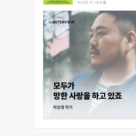
박상영 저
|
래빗홀