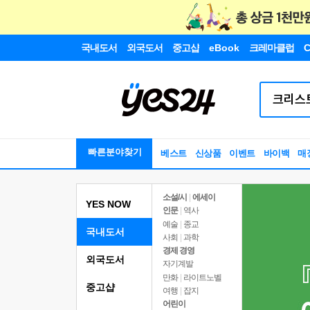
국내도서
외국도서
중고샵
eBook
크레마클럽
C
빠른분야찾기
베스트
신상품
이벤트
바이백
매
소설/시
|
에세이
YES NOW
인문
|
역사
예술
|
종교
국내도서
사회
|
과학
경제 경영
외국도서
자기계발
만화
|
라이트노벨
중고샵
여행
|
잡지
어린이