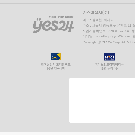
대표 : 김석환, 최세라
주소 : 서울시 영등포구 은행로 11,
사업자등록번호 : 229-81-37000 
이메일 : yes24help@yes24.c
Copyright ⓒ YES24 Corp. All Right