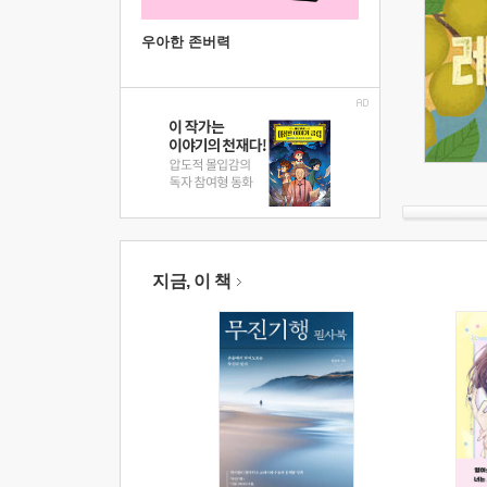
우아한 존버력
지금, 이 책