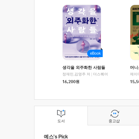
생각을 외주화한 사람들
머니
정재민,김영주 저
|
더스퀘어
16,200
원
15,5
도서
중고샵
예스's Pick