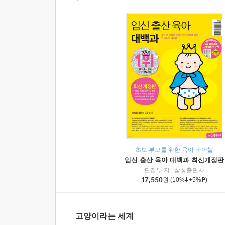
초보 부모를 위한 육아 바이블
임신 출산 육아 대백과 최신개정판
편집부 저
|
삼성출판사
17,550
원
(10%
+5%
)
고양이라는 세계