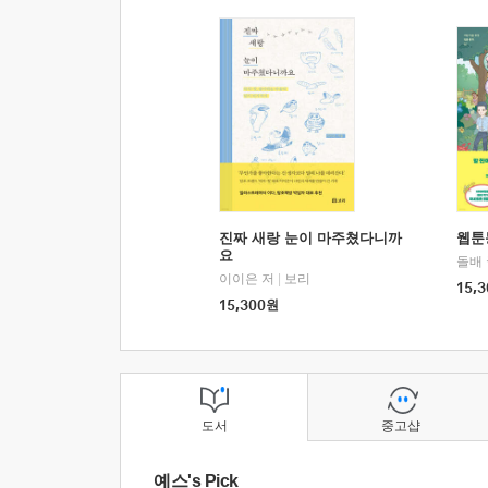
진짜 새랑 눈이 마주쳤다니까
웹툰
요
돌배
이이은 저
|
보리
15,3
15,300
원
도서
중고샵
예스's Pick