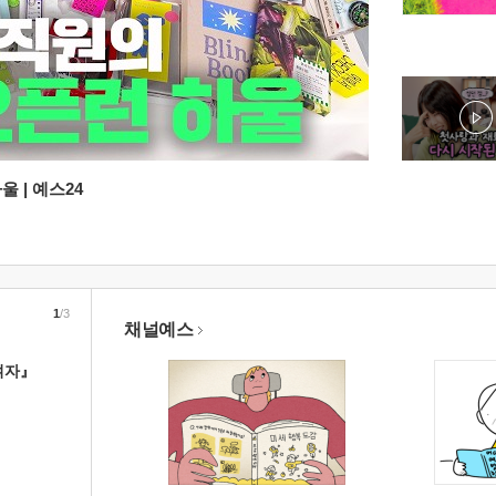
 | 예스24
1
/3
채널예스
여자』