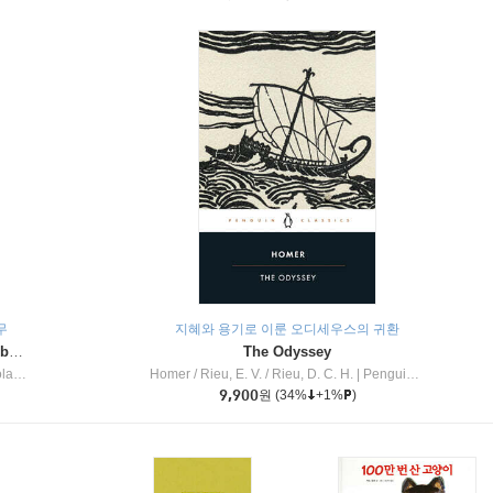
무
지혜와 용기로 이룬 오디세우스의 귀환
Dragon Masters #32 : Heart of the Ruby Dragon (A Branches Book)
The Odyssey
c Inc
Homer / Rieu, E. V. / Rieu, D. C. H.
|
Penguin Group
9,900
원
(34%
+1%
)