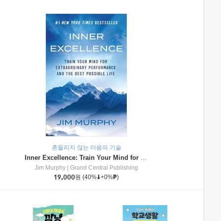
흔들리지 않는 마음의 기술
Inner Excellence: Train Your Mind for Extraordinary Performance and the Best Possible Life
Jim Murphy
|
Grand Central Publishing
19,000
원
(40%
+0%
)