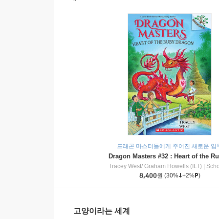
드래곤 마스터들에게 주어진 새로운 임
Tracey West/ Graham Howells (ILT)
|
Scholasti
8,400
원
(30%
+2%
)
고양이라는 세계