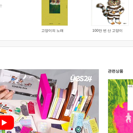
는
고양이의 노래
100만 번 산 고양이
관련상품