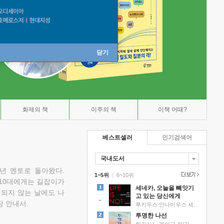
닫기
화제의 책
이주의 책
이책 어때?
베스트셀러
인기검색어
국내도서
소년 멘토로 돌아왔다.
1~5위
|
6~10위
 10대에게는 길잡이가
세네카, 오늘을 빼앗기
 되지 않는 날에도 나
고 있는 당신에게
 안내서.
루키우스 안나이우스 세네카 저/하와이 대저택 편역
투명한 나선