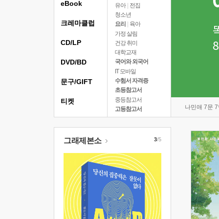
eBook
유아
|
전집
청소년
크레마클럽
요리
|
육아
가정 살림
CD/LP
건강 취미
대학교재
DVD/BD
국어와 외국어
IT 모바일
수험서 자격증
문구/GIFT
초등참고서
중등참고서
티켓
나민애 7문 
고등참고서
그래제본소
3
/5