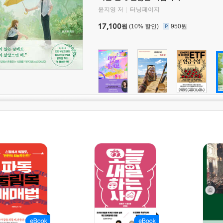
윤지영 저
터닝페이지
17,100
원
(10% 할인)
950원