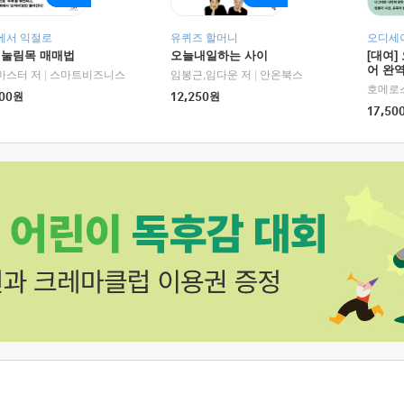
에서 익절로
유퀴즈 할머니
오디세이
 눌림목 매매법
오늘내일하는 사이
[대여]
어 완역
RHK)
마스터 저
|
스마트비즈니스
임봉근,임다운 저
|
안온북스
00
원
12,250
원
17,50