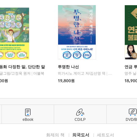
동화 다정한 말, 단단한 말
투명한 나선
연금 
 글그림/고정욱 원저
|
더블북
히가시노 게이고 저/김선영 역
|
북다
영주 닐
00
원
19,800
원
18,90
eBook
CD/LP
DVD/
화제의 책
외국도서
세트도서