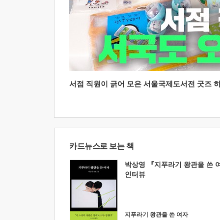
서점 직원이 긁어 모은 서울국제도서전 굿즈 하울
카드뉴스로 보는 책
박상영 『지푸라기 왕관을 쓴 
인터뷰
지푸라기 왕관을 쓴 여자