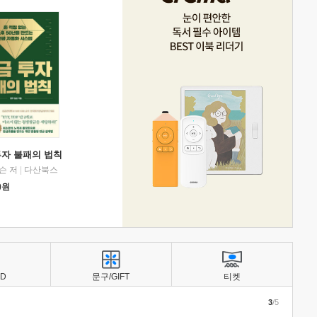
투자 불패의 법칙
슨 저
|
다산북스
0
원
BD
문구/GIFT
티켓
3
/5