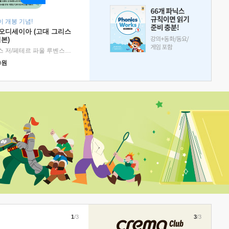
 개봉 기념!
 오디세이아 (고대 그리스
본)
호메로스 저/페테르 파울 루벤스 그림/박문재 역
|
현대지성
0
원
1
/3
3
/3