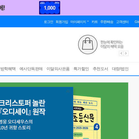
로그인
회원가입
마이페이지
카트
주문/배송
고객센터
Gl
름방학혜택
예사단독판매
이달의사은품
특가할인
추천도서
대량/법인