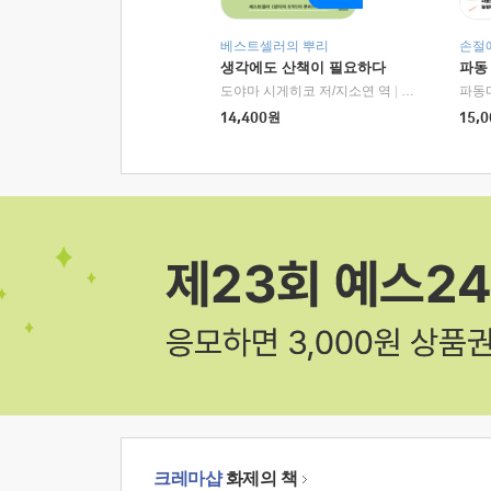
베스트셀러의 뿌리
손절
생각에도 산책이 필요하다
파동
도야마 시게히코 저/지소연 역
|
알에이치코리아(
파동
14,400
원
15,0
크레마샵
화제의 책