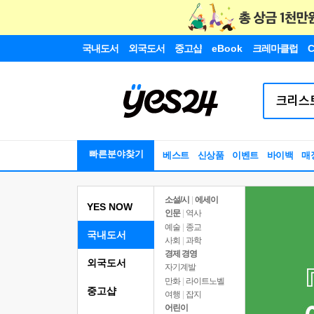
국내도서
외국도서
중고샵
eBook
크레마클럽
C
빠른분야찾기
베스트
신상품
이벤트
바이백
매
소설/시
|
에세이
YES NOW
인문
|
역사
예술
|
종교
국내도서
사회
|
과학
경제 경영
외국도서
자기계발
만화
|
라이트노벨
중고샵
여행
|
잡지
어린이