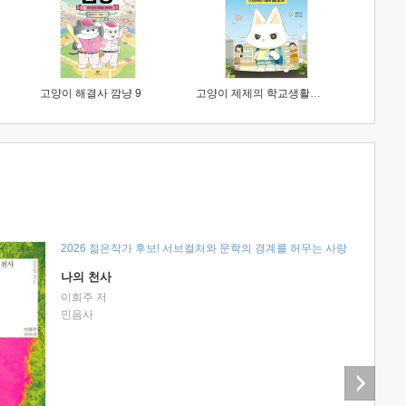
고양이 해결사 깜냥 9
고양이 제제의 학교생활 1 : 초등학생이 이렇게 힘들 줄이야
2026 젊은작가 후보! 서브컬처와 문학의 경계를 허무는 사랑
나의 천사
이희주 저
민음사