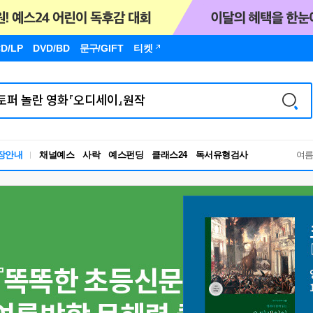
D/LP
DVD/BD
문구
/GIFT
티켓
독서유형검사
장안내
채널예스
사락
예스펀딩
클래스24
RBTI Lab
여
독서유형검사