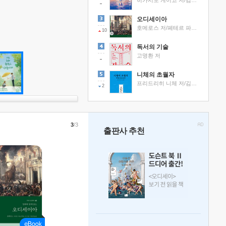
히가시노 게이고 저/김선영 역
오디세이아
호메로스 저/페테르 파울 루벤스 그림/박문재 역
10
독서의 기술
고명환 저
니체의 초월자
프리드리히 니체 저/김철 편역
2
3
/3
출판사 추천