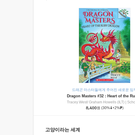
드래곤 마스터들에게 주어진 새로운 임
Tracey West/ Graham Howells (ILT)
|
Scholasti
8,400
원
(30%
+2%
)
고양이라는 세계