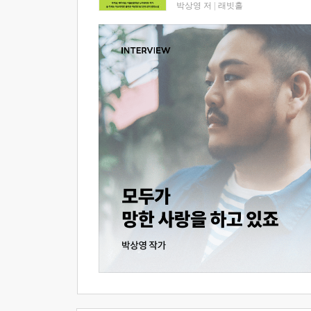
박상영 저
|
래빗홀