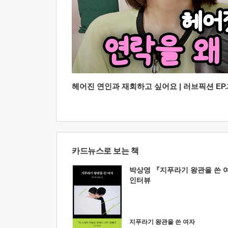
헤어진 연인과 재회하고 싶어요 | 러브픽션 EP.2
카드뉴스로 보는 책
박상영 『지푸라기 왕관을 쓴 
인터뷰
지푸라기 왕관을 쓴 여자