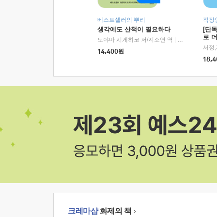
베스트셀러의 뿌리
직장
생각에도 산책이 필요하다
[단
로 
도야마 시게히코 저/지소연 역
|
알에이치코리아(
14,400
원
18,4
크레마샵
화제의 책