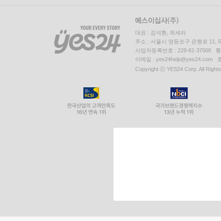
대표 : 김석환, 최세라
주소 : 서울시 영등포구 은행로 11,
사업자등록번호 : 229-81-37000 
이메일 : yes24help@yes24.c
Copyright ⓒ YES24 Corp. All Right