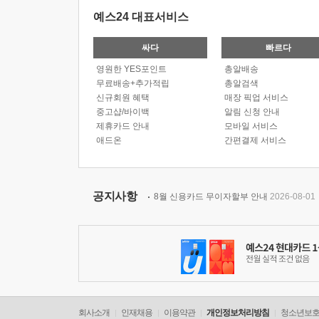
예스24 대표서비스
싸다
빠르다
영원한 YES포인트
총알배송
무료배송+추가적립
총알검색
신규회원 혜택
매장 픽업 서비스
중고샵/바이백
알림 신청 안내
제휴카드 안내
모바일 서비스
애드온
간편결제 서비스
공지사항
8월 신용카드 무이자할부 안내
2026-08-01
회사소개
인재채용
이용약관
개인정보처리방침
청소년보