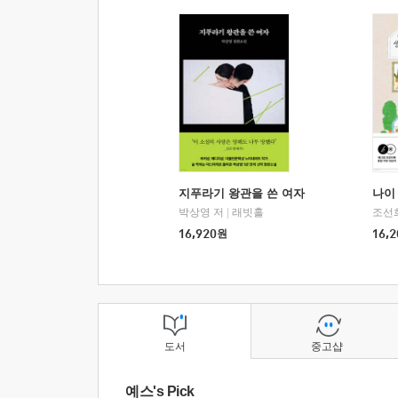
지푸라기 왕관을 쓴 여자
나이 
박상영 저
|
래빗홀
조선
16,920
원
16,2
도서
중고샵
예스's Pick