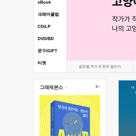
eBook
크레마클럽
CD/LP
DVD/BD
문구/GIFT
티켓
골든벨 퀴즈 & 완독 챌린지
그래제본소
5
/5