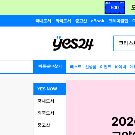
국내도서
외국도서
중고샵
eBook
크레마클럽
C
빠른분야찾기
베스트
신상품
이벤트
바이백
매
YES NOW
국내도서
외국도서
중고샵