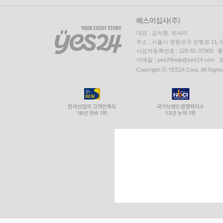
대표 : 김석환, 최세라
주소 : 서울시 영등포구 은행로 11,
사업자등록번호 : 229-81-37000 
이메일 : yes24help@yes24.c
Copyright ⓒ YES24 Corp. All Right