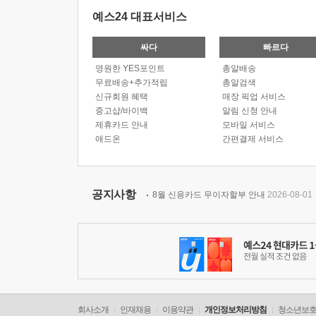
예스24 대표서비스
싸다
빠르다
영원한 YES포인트
총알배송
무료배송+추가적립
총알검색
신규회원 혜택
매장 픽업 서비스
중고샵/바이백
알림 신청 안내
제휴카드 안내
모바일 서비스
애드온
간편결제 서비스
공지사항
8월 신용카드 무이자할부 안내
2026-08-01
회사소개
인재채용
이용약관
개인정보처리방침
청소년보