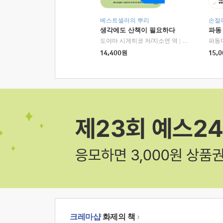
베스트셀러의 뿌리
손절
생각에도 산책이 필요하다
파동
도야마 시게히코 저/지소연 역
|
알에이치코리아(
파동
14,400
원
15,0
크레마샵
화제의 책