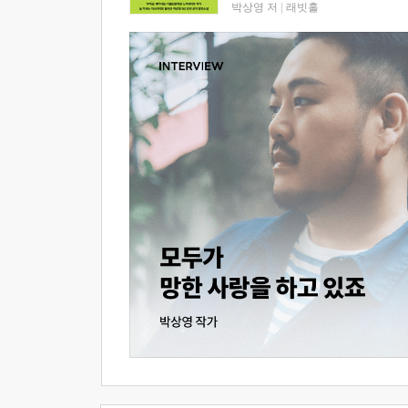
박상영 저
|
래빗홀