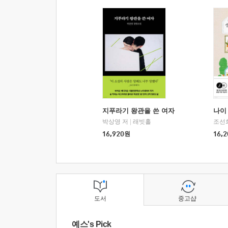
지푸라기 왕관을 쓴 여자
나이 
박상영 저
|
래빗홀
조선
16,920
원
16,2
도서
중고샵
예스's Pick