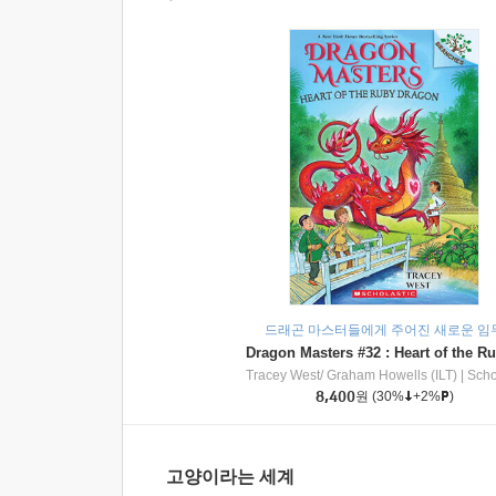
드래곤 마스터들에게 주어진 새로운 임
Tracey West/ Graham Howells (ILT)
|
Scholasti
8,400
원
(30%
+2%
)
고양이라는 세계