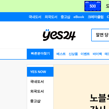
국내도서
외국도서
중고샵
eBook
크레마클럽
C
빠른분야찾기
베스트
신상품
이벤트
바이백
매
YES NOW
국내도서
외국도서
중고샵