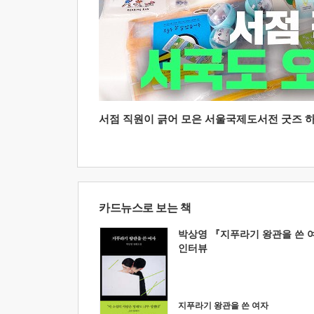
서점 직원이 긁어 모은 서울국제도서전 굿즈 하울
카드뉴스로 보는 책
박상영 『지푸라기 왕관을 쓴 
인터뷰
지푸라기 왕관을 쓴 여자