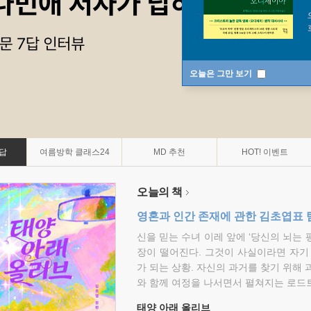
오늘은 그만 보기
7답
여름방학 클래스24
MD 추천
HOT! 이벤트
오늘의 책
영혼과 인간 존재에 관한 김초엽표 
신을 믿는 수녀 이레 앞에 ‘당신의 뇌는 
장이 떨어진다. 그것이 사실이라면 자기
가 되는 상황. 자신의 과거를 찾기 위해 
와 함께 여정을 나서면서 펼쳐지는 로드트
태양 아래 올리브