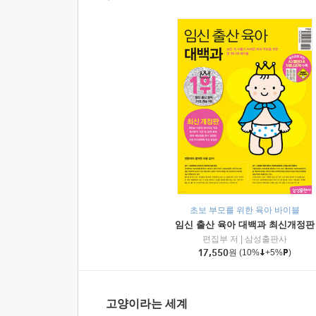
초보 부모를 위한 육아 바이블
임신 출산 육아 대백과 최신개정판
편집부 저
|
삼성출판사
17,550
원
(10%
+5%
)
고양이라는 세계