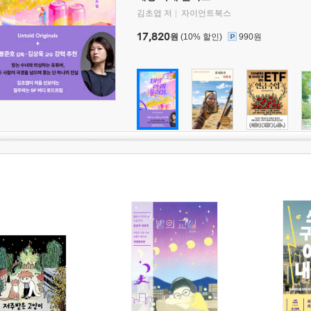
김초엽 저
자이언트북스
17,820
원
(10% 할인)
990원