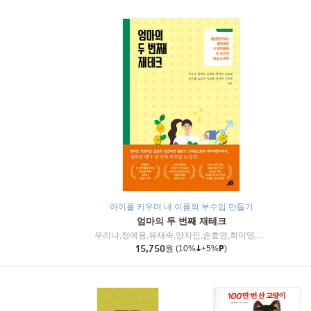
아이를 키우며 내 이름의 부수입 만들기
엄마의 두 번째 재테크
우리나,정예용,유재숙,양지인,손효영,최미영,조민주,이진현,차미숙,서미숙 저
15,750
원
(10%
+5%
)