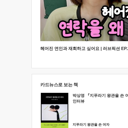
헤어진 연인과 재회하고 싶어요 | 러브픽션 EP.2
카드뉴스로 보는 책
박상영 『지푸라기 왕관을 쓴 
인터뷰
지푸라기 왕관을 쓴 여자