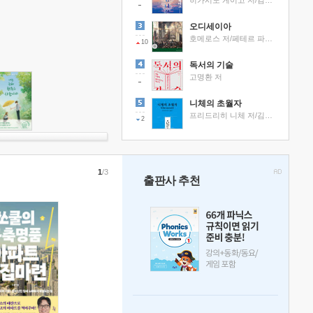
히가시노 게이고 저/김선영 역
오디세이아
호메로스 저/페테르 파울 루벤스 그림/박문재 역
10
독서의 기술
고명환 저
니체의 초월자
프리드리히 니체 저/김철 편역
2
1
/3
출판사 추천