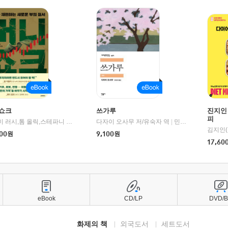
쇼크
쓰가루
진지인
피
제이미 러시,톰 올릭,스테파니 플랜더스 편저/임경은 역/박정호 감수
다자이 오사무 저/유숙자 역
|
교보문고
|
민음사
김지인(
00
원
9,100
원
17,60
eBook
CD/LP
DVD/
화제의 책
외국도서
세트도서