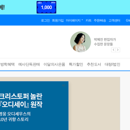
로그인
회원가입
마이페이지
카트
주문/배송
고객센터
Gl
름방학혜택
예사단독판매
이달의사은품
특가할인
추천도서
대량/법인