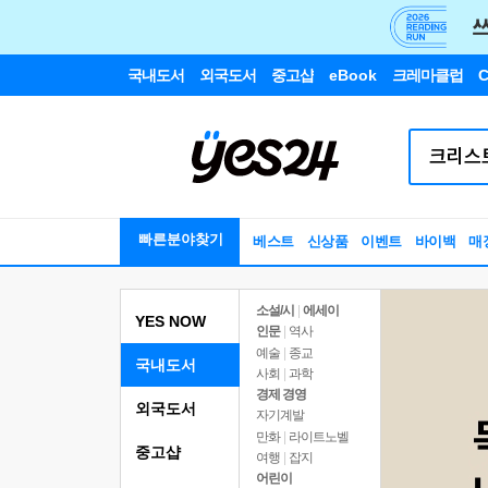
국내도서
외국도서
중고샵
eBook
크레마클럽
C
빠른분야찾기
베스트
신상품
이벤트
바이백
매
소설/시
|
에세이
YES NOW
인문
|
역사
예술
|
종교
국내도서
사회
|
과학
경제 경영
외국도서
자기계발
만화
|
라이트노벨
중고샵
여행
|
잡지
어린이