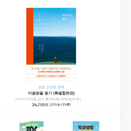
모든 고민은 관계
미움받을 용기 (특별합본판)
기시미 이치로,고가 후미타케 저/전경아 역
|
제이브리즈북스
|
인플루엔셜
24,750
원
(10%
+5%
)