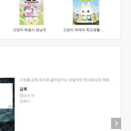
고양이 해결사 깜냥 9
고양이 제제의 학교생활 1 : 초등학생이 이렇게 힘들 줄이야
서로를 급류 속으로 끌어당기는 파멸적인 첫사랑과의 재회
급류
정대건 저
민음사