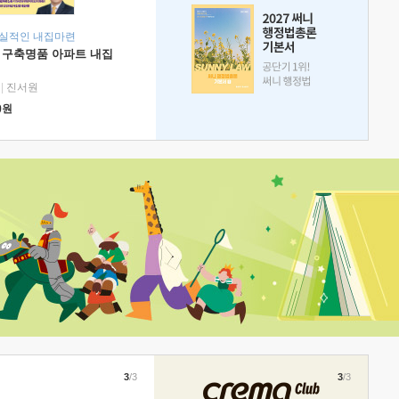
현실적인 내집마련
 구축명품 아파트 내집
|
진서원
0
원
3
/3
3
/3