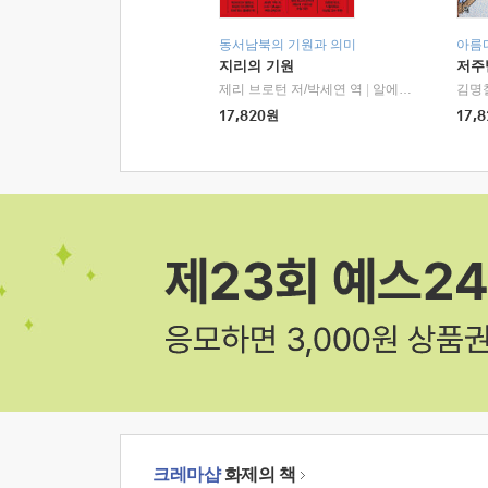
동서남북의 기원과 의미
아름
지리의 기원
저주
제리 브로턴 저/박세연 역
|
알에이치코리아(RHK)
김명
17,820
원
17,8
크레마샵
화제의 책