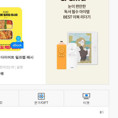
 다이어트 밀프렙 레시
진지인) 저
|
길벗
0
원
BD
문구/GIFT
티켓
2
/5