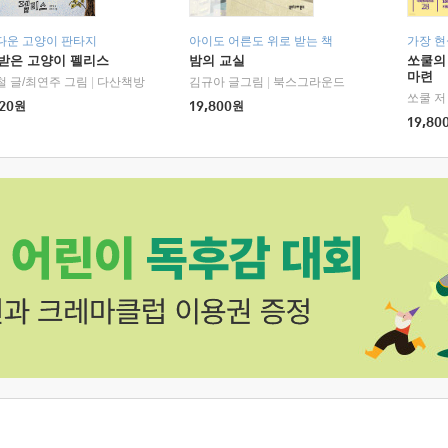
다운 고양이 판타지
아이도 어른도 위로 받는 책
가장 
받은 고양이 펠리스
밤의 교실
쏘쿨의
마련
철 글/최연주 그림
|
다산책방
김규아 글그림
|
북스그라운드
쏘쿨 저
20
원
19,800
원
19,80