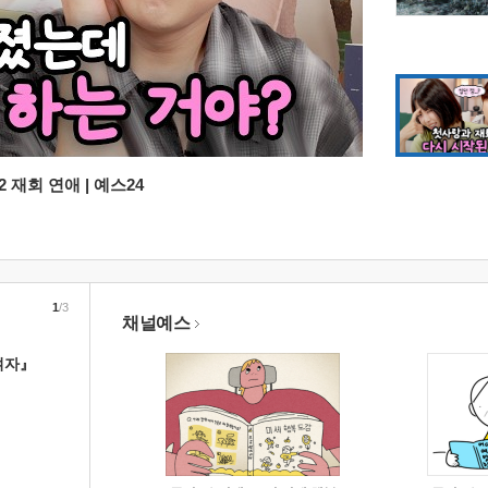
 재회 연애 | 예스24
1
/3
채널예스
여자』