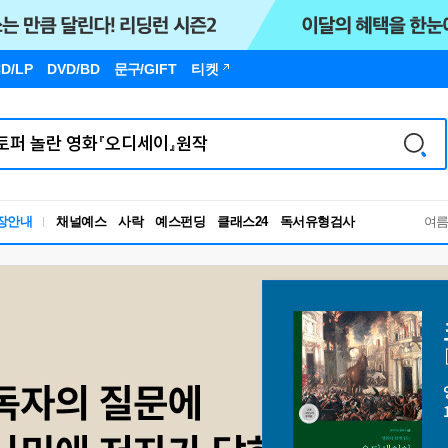
D/LP
DVD/BD
문구
/GIFT
티켓
독서유형검사
장안내
채널예스
사락
예스펀딩
클래스24
여
RBTI Lab
독서유형검사