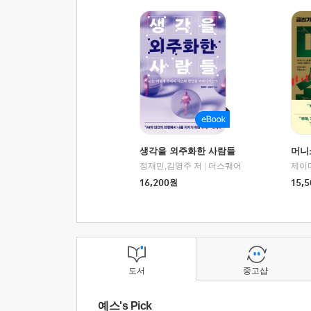
생각을 외주화한 사람들
머니
정재민,김영주 저
|
더스퀘어
16,200
원
15,5
도서
중고샵
예스's Pick