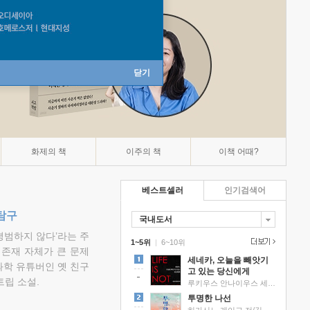
닫기
화제의 책
이주의 책
이책 어때?
베스트셀러
인기검색어
탐구
국내도서
평범하지 않다’라는 주
1~5위
|
6~10위
 존재 자체가 큰 문제
세네카, 오늘을 빼앗기
과학 유튜버인 옛 친구
고 있는 당신에게
립 소설.
루키우스 안나이우스 세네카 저/하와이 대저택 편역
투명한 나선