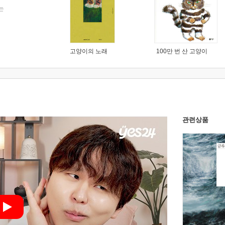
는
고양이의 노래
100만 번 산 고양이
관련상품