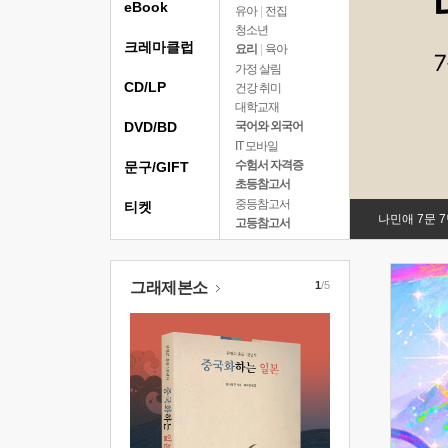
eBook
유아
|
전집
청소년
크레마클럽
요리
|
육아
가정 살림
CD/LP
건강 취미
대학교재
DVD/BD
국어와 외국어
IT 모바일
수험서 자격증
문구/GIFT
초등참고서
중등참고서
티켓
나민애 7문 
고등참고서
그래제본소
1
/5