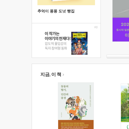
추억이 퐁퐁 도넛 빵집
지금, 이 책