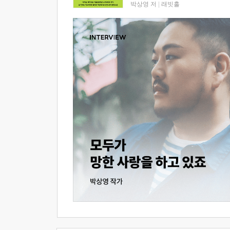
박상영 저
|
래빗홀