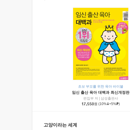
초보 부모를 위한 육아 바이블
임신 출산 육아 대백과 최신개정판
편집부 저
|
삼성출판사
17,550
원
(10%
+5%
)
고양이라는 세계