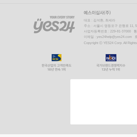
대표 : 김석환, 최세라
주소 : 서울시 영등포구 은행로 11,
사업자등록번호 : 229-81-37000 
이메일 : yes24help@yes24.c
Copyright ⓒ YES24 Corp. All Right