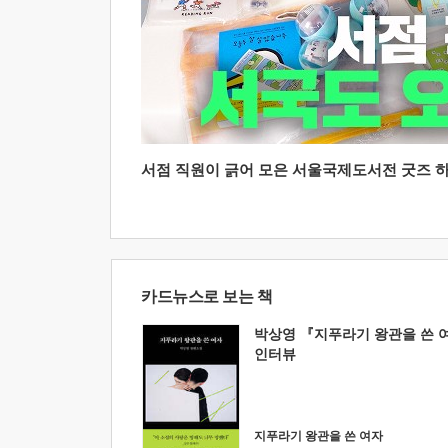
서점 직원이 긁어 모은 서울국제도서전 굿즈 하울
카드뉴스로 보는 책
박상영 『지푸라기 왕관을 쓴 
인터뷰
지푸라기 왕관을 쓴 여자