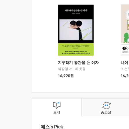
지푸라기 왕관을 쓴 여자
나이 
박상영 저
|
래빗홀
조선
16,920
원
16,2
도서
중고샵
예스's Pick