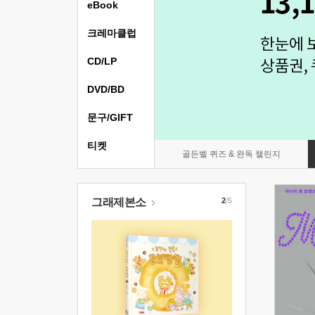
eBook
크레마클럽
CD/LP
DVD/BD
문구/GIFT
티켓
골든벨 퀴즈 & 완독 챌린지
그래제본소
2
/5