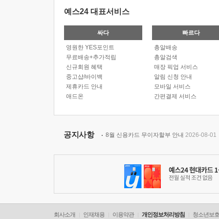
예스24 대표서비스
싸다
빠르다
영원한 YES포인트
총알배송
무료배송+추가적립
총알검색
신규회원 혜택
매장 픽업 서비스
중고샵/바이백
알림 신청 안내
제휴카드 안내
모바일 서비스
애드온
간편결제 서비스
공지사항
8월 신용카드 무이자할부 안내
2026-08-01
회사소개
인재채용
이용약관
개인정보처리방침
청소년보