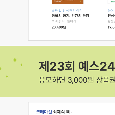
숲과 길 위 생명의 여정
단어
동물의 향기, 인간의 풍경
인생
최태영 저
|
돌베개
황선
23,400
원
19,8
크레마샵
화제의 책