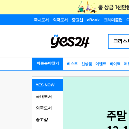
국내도서
외국도서
중고샵
eBook
크레마클럽
C
빠른분야찾기
베스트
신상품
이벤트
바이백
매
YES NOW
국내도서
외국도서
중고샵