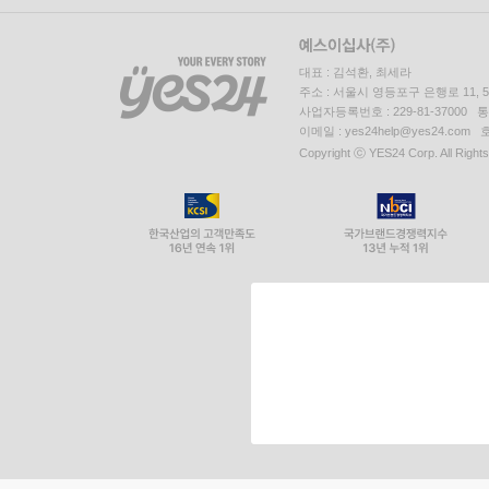
대표 : 김석환, 최세라
주소 : 서울시 영등포구 은행로 11,
사업자등록번호 : 229-81-37000 
이메일 : yes24help@yes24.c
Copyright ⓒ YES24 Corp. All Right