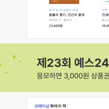
숲과 길 위 생명의 여정
단어
동물의 향기, 인간의 풍경
인생
최태영 저
|
돌베개
황선
23,400
원
19,8
크레마샵
화제의 책