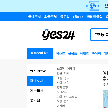
국내도서
외국도서
중고샵
eBook
크레마클럽
C
빠른분야찾기
베스트
신상품
이벤트
바이백
매
소설/시
|
에세이
YES NOW
인문
|
역사
예술
|
종교
국내도서
사회
|
과학
경제 경영
외국도서
자기계발
만화
|
라이트노벨
중고샵
여행
|
잡지
어린이