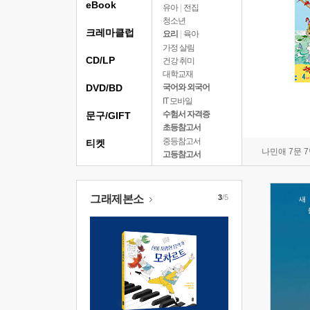
eBook
유아
|
전집
청소년
크레마클럽
요리
|
육아
가정 살림
CD/LP
건강 취미
대학교재
DVD/BD
국어와 외국어
IT 모바일
수험서 자격증
문구/GIFT
초등참고서
중등참고서
티켓
나민애 7문 
고등참고서
그래제본소
3
/5