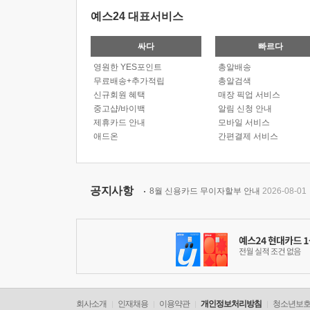
예스24 대표서비스
싸다
빠르다
영원한 YES포인트
총알배송
무료배송+추가적립
총알검색
신규회원 혜택
매장 픽업 서비스
중고샵/바이백
알림 신청 안내
제휴카드 안내
모바일 서비스
애드온
간편결제 서비스
공지사항
8월 신용카드 무이자할부 안내
2026-08-01
회사소개
인재채용
이용약관
개인정보처리방침
청소년보