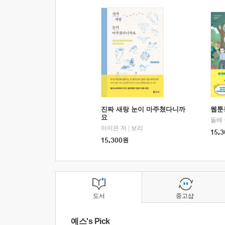
진짜 새랑 눈이 마주쳤다니까
웹툰
요
돌배
이이은 저
|
보리
15,3
15,300
원
도서
중고샵
예스's Pick