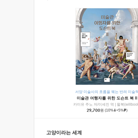
서양 미술사의 흐름을 꿰는 반려 미술
미술관 여행자를 위한 도슨트 북 II
카미유 주노 저/이세진 역
|
윌북(willboo
29,700
원
(10%
+5%
)
고양이라는 세계