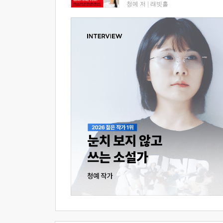
청예 저
|
래빗홀