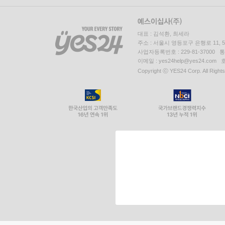
대표 : 김석환, 최세라
주소 : 서울시 영등포구 은행로 11,
사업자등록번호 : 229-81-37000 
이메일 : yes24help@yes24.c
Copyright ⓒ YES24 Corp. All Right