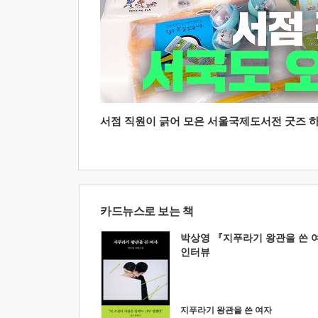
서점 직원이 긁어 모은 서울국제도서전 굿즈 하울
카드뉴스로 보는 책
박상영 『지푸라기 왕관을 쓴 
인터뷰
지푸라기 왕관을 쓴 여자