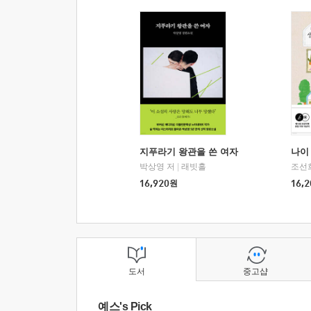
지푸라기 왕관을 쓴 여자
나이 
박상영 저
|
래빗홀
조선
16,920
원
16,2
도서
중고샵
예스's Pick