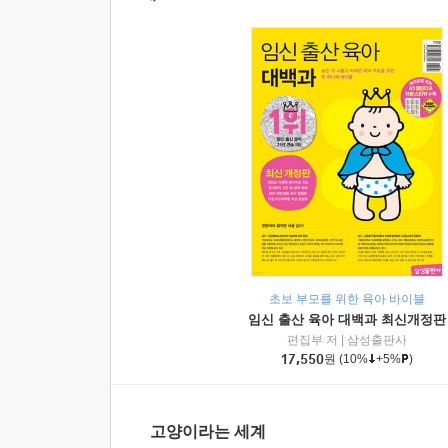
초보 부모를 위한 육아 바이블
임신 출산 육아 대백과 최신개정판
편집부 저
|
삼성출판사
17,550
원
(10%
+5%
)
고양이라는 세계