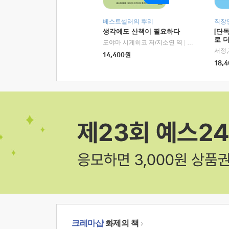
베스트셀러의 뿌리
직장
생각에도 산책이 필요하다
[단
로 
도야마 시게히코 저/지소연 역
|
알에이치코리아(
14,400
원
18,4
크레마샵
화제의 책