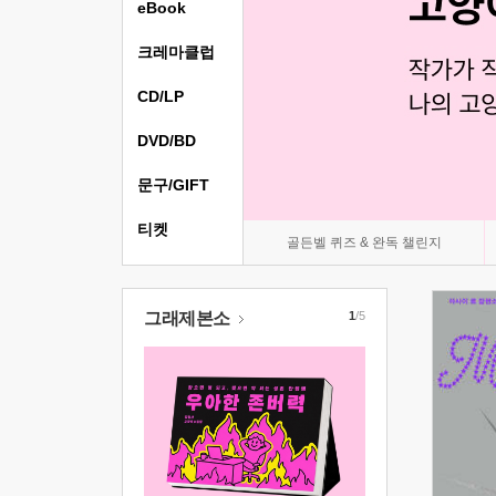
eBook
크레마클럽
CD/LP
DVD/BD
문구/GIFT
티켓
골든벨 퀴즈 & 완독 챌린지
그래제본소
1
/5