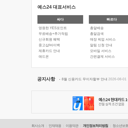
예스24 대표서비스
싸다
빠르다
영원한 YES포인트
총알배송
무료배송+추가적립
총알검색
신규회원 혜택
매장 픽업 서비스
중고샵/바이백
알림 신청 안내
제휴카드 안내
모바일 서비스
애드온
간편결제 서비스
공지사항
8월 신용카드 무이자할부 안내
2026-08-01
회사소개
인재채용
이용약관
개인정보처리방침
청소년보