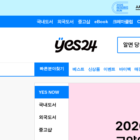
국내도서
외국도서
중고샵
eBook
크레마클럽
C
빠른분야찾기
베스트
신상품
이벤트
바이백
매
YES NOW
국내도서
외국도서
중고샵