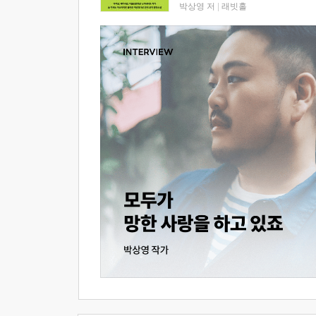
박상영 저
|
래빗홀