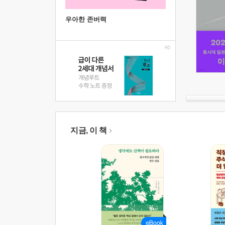
우아한 존버력
지금, 이 책