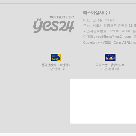
대표 : 김석환, 최세라
주소 : 서울시 영등포구 은행로 11,
사업자등록번호 : 229-81-37000 
이메일 : yes24help@yes24.c
Copyright ⓒ YES24 Corp. All Right