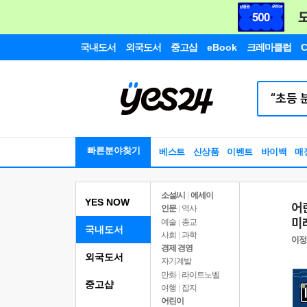
국내도서
외국도서
중고샵
eBook
크레마클럽
C
빠른분야찾기
베스트
신상품
이벤트
바이백
매
소설/시
|
에세이
YES NOW
인문
|
역사
예술
|
종교
국내도서
사회
|
과학
경제 경영
외국도서
자기계발
만화
|
라이트노벨
중고샵
여행
|
잡지
어린이