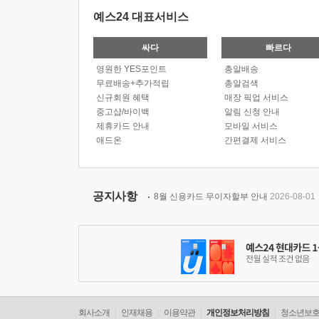
예스24 대표서비스
싸다
빠르다
영원한 YES포인트
총알배송
무료배송+추가적립
총알검색
신규회원 혜택
매장 픽업 서비스
중고샵/바이백
알림 신청 안내
제휴카드 안내
모바일 서비스
애드온
간편결제 서비스
공지사항
8월 신용카드 무이자할부 안내
2026-08-01
회사소개
인재채용
이용약관
개인정보처리방침
청소년보