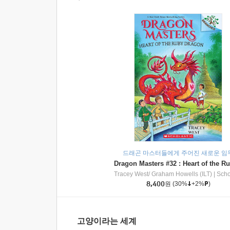
드래곤 마스터들에게 주어진 새로운 임
Tracey West/ Graham Howells (ILT)
|
Scholasti
8,400
원
(30%
+2%
)
고양이라는 세계