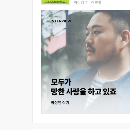
박상영 저
|
래빗홀