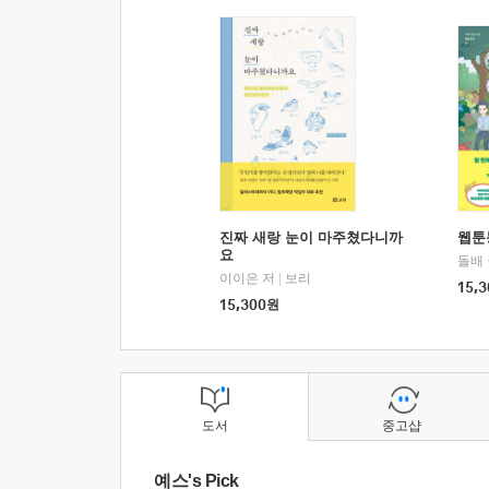
진짜 새랑 눈이 마주쳤다니까
웹툰
요
돌배
이이은 저
|
보리
15,3
15,300
원
도서
중고샵
예스's Pick