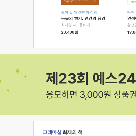
숲과 길 위 생명의 여정
단어
동물의 향기, 인간의 풍경
인생
최태영 저
|
돌베개
황선
23,400
원
19,8
크레마샵
화제의 책