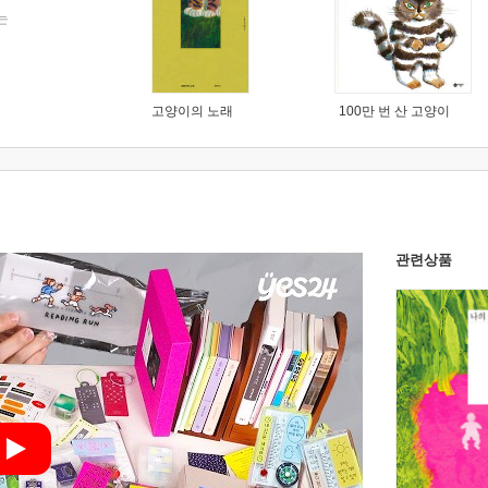
는
고양이의 노래
100만 번 산 고양이
관련상품