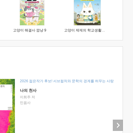
고양이 해결사 깜냥 9
고양이 제제의 학교생활 1 : 초등학생이 이렇게 힘들 줄이야
2026 젊은작가 후보! 서브컬처와 문학의 경계를 허무는 사랑
나의 천사
이희주 저
민음사