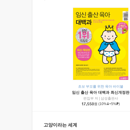
초보 부모를 위한 육아 바이블
임신 출산 육아 대백과 최신개정판
편집부 저
|
삼성출판사
17,550
원
(10%
+5%
)
고양이라는 세계