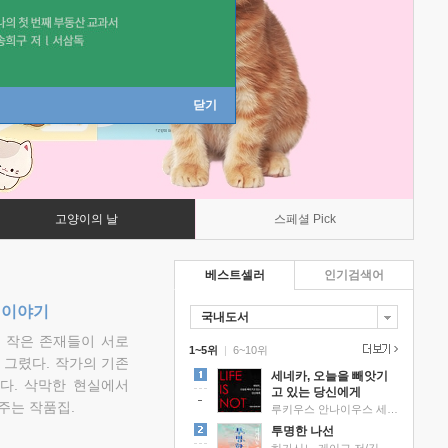
닫기
고양이의 날
스페셜 Pick
베스트셀러
인기검색어
 이야기
국내도서
고 작은 존재들이 서로
1~5위
|
6~10위
그렸다. 작가의 기존
세네카, 오늘을 빼앗기
다. 삭막한 현실에서
고 있는 당신에게
주는 작품집.
루키우스 안나이우스 세네카 저/하와이 대저택 편역
투명한 나선