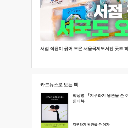
서점 직원이 긁어 모은 서울국제도서전 굿즈 하울
카드뉴스로 보는 책
박상영 『지푸라기 왕관을 쓴 
인터뷰
지푸라기 왕관을 쓴 여자