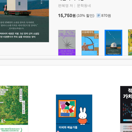
편혜영 저
문학동네
15,750
원
(10% 할인)
870원