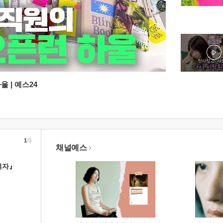
 | 예스24
1
/3
채널예스
여자』