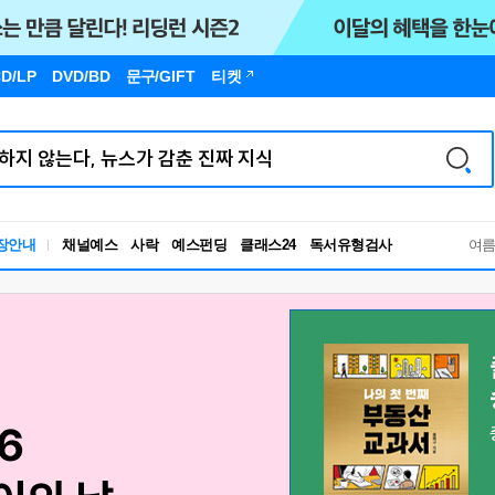
D/LP
DVD/BD
문구
/GIFT
티켓
독서유형검사
장안내
채널예스
사락
예스펀딩
클래스24
여
RBTI Lab
독서유형검사