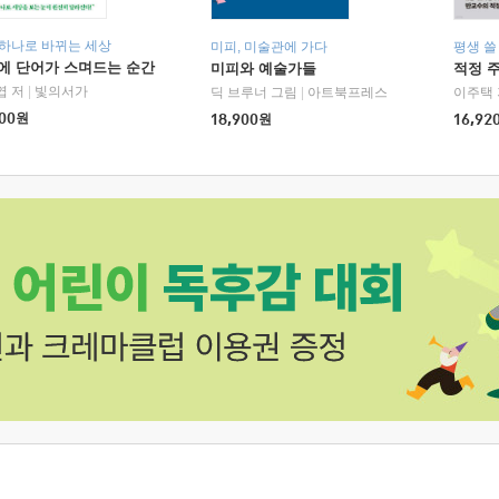
 하나로 바뀌는 세상
미피, 미술관에 가다
평생 쓸
에 단어가 스며드는 순간
미피와 예술가들
적정 
엽 저
|
빛의서가
딕 브루너 그림
|
아트북프레스
이주택 
00
원
18,900
원
16,92