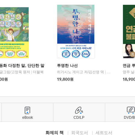
동화 다정한 말, 단단한 말
투명한 나선
연금 
 글그림/고정욱 원저
|
더블북
히가시노 게이고 저/김선영 역
|
북다
영주 닐
00
원
19,800
원
18,90
eBook
CD/LP
DVD/
화제의 책
외국도서
세트도서