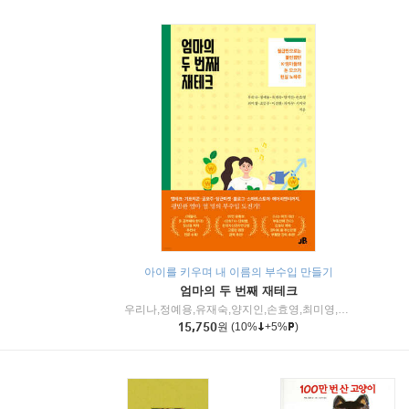
아이를 키우며 내 이름의 부수입 만들기
엄마의 두 번째 재테크
우리나,정예용,유재숙,양지인,손효영,최미영,조민주,이진현,차미숙,서미숙 저
15,750
원
(10%
+5%
)