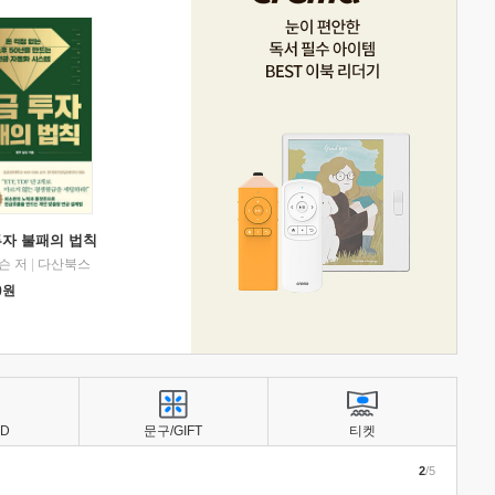
투자 불패의 법칙
슨 저
|
다산북스
0
원
BD
문구/GIFT
티켓
2
/5