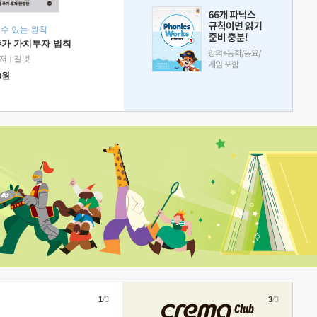
 수 있는 원칙
주가 가치투자 법칙
저
|
길벗
0
원
1
/3
3
/3