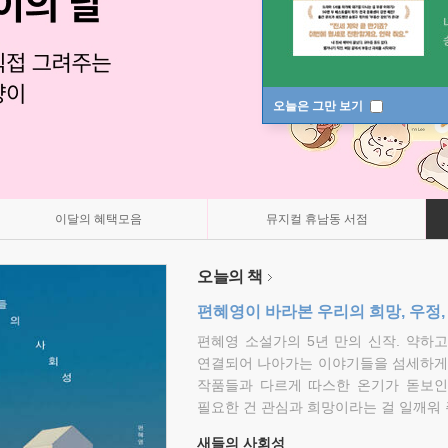
오늘은 그만 보기
이달의 혜택모음
뮤지컬 휴남동 서점
오늘의 책
편혜영이 바라본 우리의 희망, 우정,
편혜영 소설가의 5년 만의 신작. 약하
연결되어 나아가는 이야기들을 섬세하게 
작품들과 다르게 따스한 온기가 돋보인
필요한 건 관심과 희망이라는 걸 일깨워 
새들의 사회성