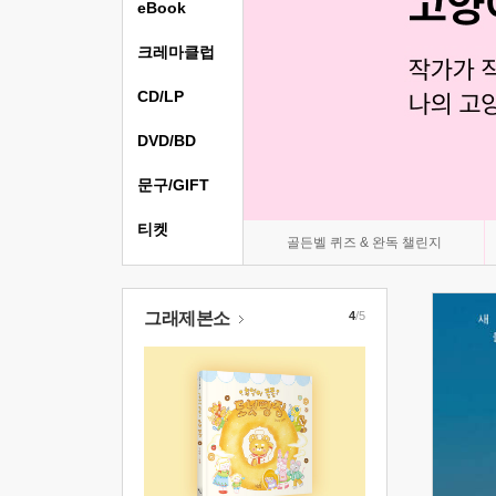
eBook
크레마클럽
CD/LP
DVD/BD
문구/GIFT
티켓
골든벨 퀴즈 & 완독 챌린지
그래제본소
4
/5