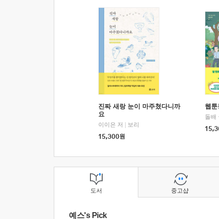
진짜 새랑 눈이 마주쳤다니까
웹툰
요
돌배
이이은 저
|
보리
15,3
15,300
원
도서
중고샵
예스's Pick