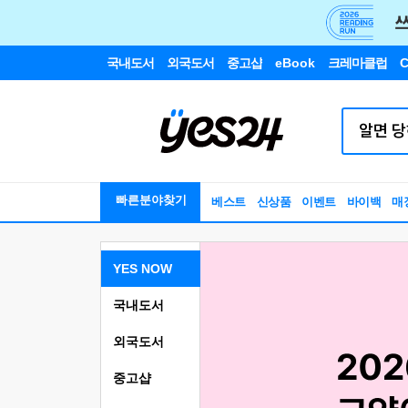
국내도서
외국도서
중고샵
eBook
크레마클럽
C
빠른분야찾기
베스트
신상품
이벤트
바이백
매
YES NOW
국내도서
외국도서
중고샵