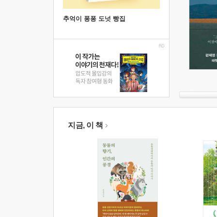
추억이 퐁퐁 도넛 빵집
지금, 이 책