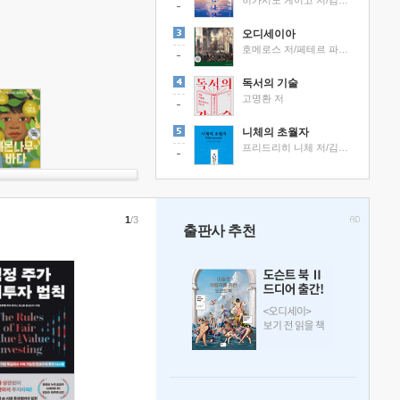
히가시노 게이고 저/김선영 역
오디세이아
호메로스 저/페테르 파울 루벤스 그림/박문재 역
독서의 기술
고명환 저
니체의 초월자
프리드리히 니체 저/김철 편역
1
/3
출판사 추천