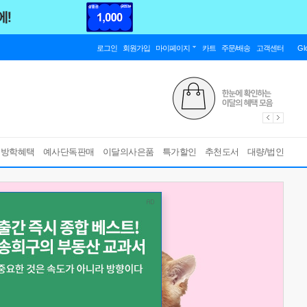
로그인
회원가입
마이페이지
카트
주문/배송
고객센터
Gl
름방학혜택
예사단독판매
이달의사은품
특가할인
추천도서
대량/법인