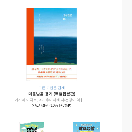
모든 고민은 관계
미움받을 용기 (특별합본판)
기시미 이치로,고가 후미타케 저/전경아 역
|
제이브리즈북스
|
인플루엔셜
24,750
원
(10%
+5%
)