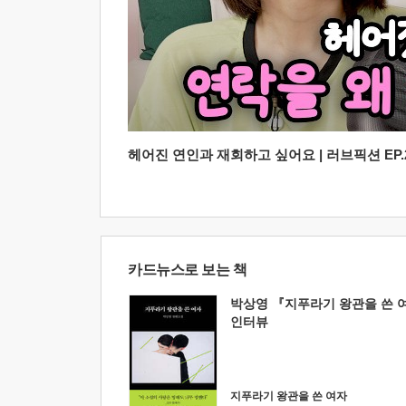
헤어진 연인과 재회하고 싶어요 | 러브픽션 EP.2
카드뉴스로 보는 책
박상영 『지푸라기 왕관을 쓴 
인터뷰
지푸라기 왕관을 쓴 여자