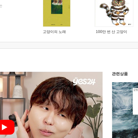
는
고양이의 노래
100만 번 산 고양이
관련상품