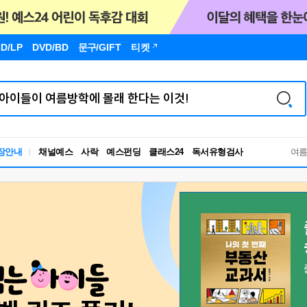
D/LP
DVD/BD
문구
/GIFT
티켓
독서유형검사
장안내
채널예스
사락
예스펀딩
클래스24
RBTI Lab
여
독서유형검사