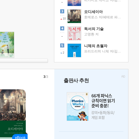
히가시노 게이고 저/김선영 역
오디세이아
호메로스 저/페테르 파울 루벤스 그림/박문재 역
10
독서의 기술
고명환 저
니체의 초월자
프리드리히 니체 저/김철 편역
2
3
/3
출판사 추천