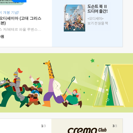
 개봉 기념!
 오디세이아 (고대 그리스
본)
호메로스 저/페테르 파울 루벤스 그림/박문재 역
|
현대지성
0
원
1
/3
3
/3