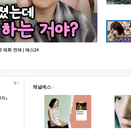
 재회 연애 | 예스24
1
/3
채널예스
여자』