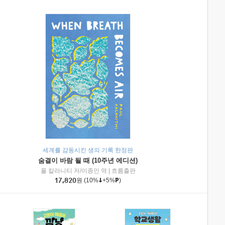
세계를 감동시킨 생의 기록 한정판
숨결이 바람 될 때 (10주년 에디션)
|
미래엔아이세움
폴 칼라니티 저/이종인 역
|
흐름출판
17,820
원
(10%
+5%
)