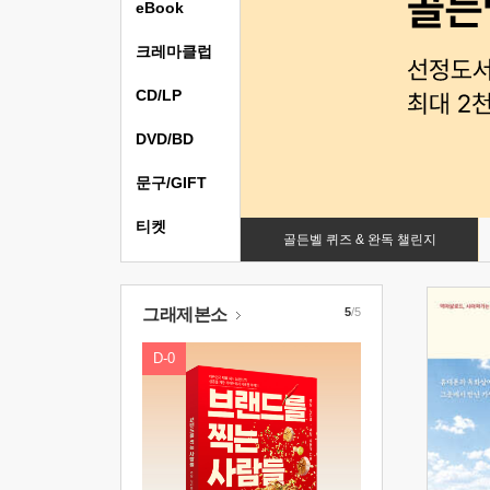
eBook
크레마클럽
CD/LP
DVD/BD
문구/GIFT
티켓
골든벨 퀴즈 & 완독 챌린지
그래제본소
5
/5
D-0