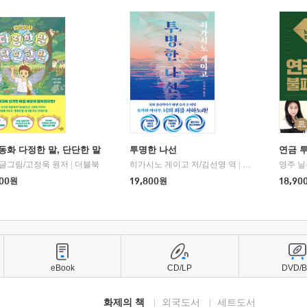
동화 다정한 말, 단단한 말
투명한 나선
연금 
 글그림/고정욱 원저
|
더블북
히가시노 게이고 저/김선영 역
|
북다
영주 닐
00
원
19,800
원
18,90
eBook
CD/LP
DVD/
화제의 책
외국도서
세트도서