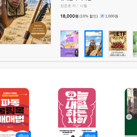
장준호 저
시월
18,000
원
(10% 할인)
1,000원