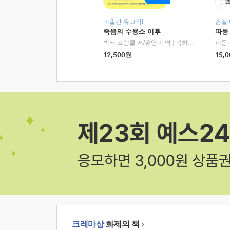
미출간 유고작!
손절
죽음의 수용소 이후
파동
빅터 프랭클 저/유영미 역
|
북하우스
파동
12,500
원
15,0
크레마샵
화제의 책