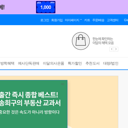
로그인
회원가입
마이페이지
카트
주문/배송
고객센터
Gl
름방학혜택
예사단독판매
이달의사은품
특가할인
추천도서
대량/법인