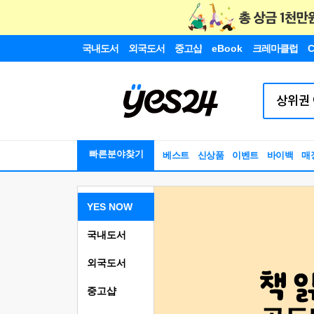
국내도서
외국도서
중고샵
eBook
크레마클럽
C
빠른분야찾기
베스트
신상품
이벤트
바이백
매
YES NOW
국내도서
외국도서
중고샵