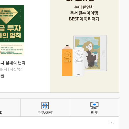
투자 불패의 법칙
슨 저
|
다산북스
0
원
BD
문구/GIFT
티켓
1
/5