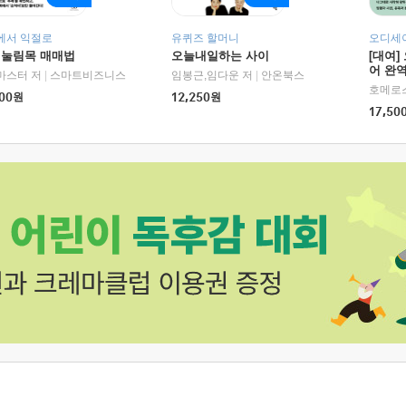
에서 익절로
유퀴즈 할머니
오디세이
 눌림목 매매법
오늘내일하는 사이
[대여]
어 완역
마스터 저
|
스마트비즈니스
임봉근,임다운 저
|
안온북스
00
원
12,250
원
17,50