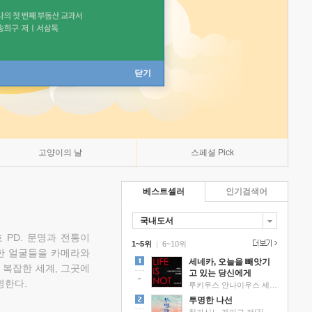
닫기
고양이의 날
스페셜 Pick
베스트셀러
인기검색어
국내도서
 PD. 문명과 전통이
1~5위
|
6~10위
한 얼굴들을 카메라와
세네카, 오늘을 빼앗기
 복잡한 세계, 그곳에
고 있는 당신에게
명한다.
루키우스 안나이우스 세네카 저/하와이 대저택 편역
투명한 나선