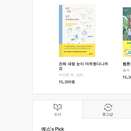
진짜 새랑 눈이 마주쳤다니까
웹툰
요
돌배
이이은 저
|
보리
15,3
15,300
원
도서
중고샵
예스's Pick