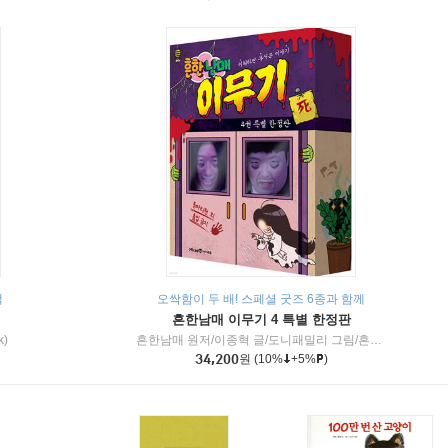
책
오싹함이 두 배! 스페셜 굿즈 6종과 함께
흔한남매 이무기 4 특별 한정판
k)
흔한남매 원저/이종혁 글/도니패밀리 그림/흔한컴퍼니 감수
34,200
원
(10%
+5%
)