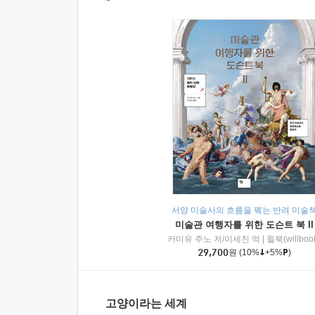
서양 미술사의 흐름을 꿰는 반려 미술
미술관 여행자를 위한 도슨트 북 II
카미유 주노 저/이세진 역
|
윌북(willboo
29,700
원
(10%
+5%
)
고양이라는 세계