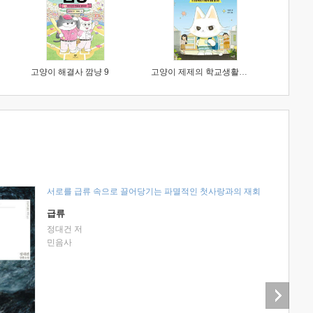
고양이 해결사 깜냥 9
고양이 제제의 학교생활 1 : 초등학생이 이렇게 힘들 줄이야
서로를 급류 속으로 끌어당기는 파멸적인 첫사랑과의 재회
급류
정대건 저
민음사