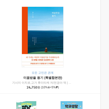
모든 고민은 관계
미움받을 용기 (특별합본판)
기시미 이치로,고가 후미타케 저/전경아 역
|
제이브리즈북스
|
인플루엔셜
24,750
원
(10%
+5%
)