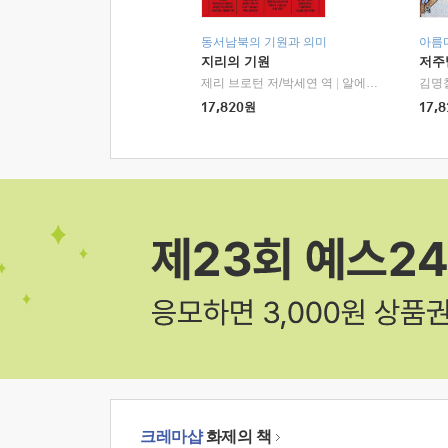
동서남북의 기원과 의미
아름
지리의 기원
저주
제리 브로턴 저/박세연 역
|
알에이치코리아(RHK)
김명
17,820
원
17,8
크레마샵
화제의 책