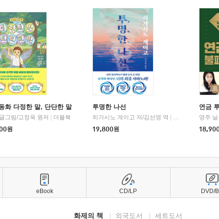
동화 다정한 말, 단단한 말
투명한 나선
연금 
 글그림/고정욱 원저
|
더블북
히가시노 게이고 저/김선영 역
|
북다
영주 닐
00
원
19,800
원
18,90
eBook
CD/LP
DVD/
화제의 책
외국도서
세트도서