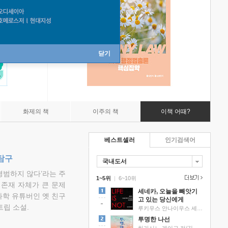
닫기
화제의 책
이주의 책
이책 어때?
베스트셀러
인기검색어
탐구
국내도서
평범하지 않다’라는 주
1~5위
|
6~10위
 존재 자체가 큰 문제
세네카, 오늘을 빼앗기
과학 유튜버인 옛 친구
고 있는 당신에게
립 소설.
루키우스 안나이우스 세네카 저/하와이 대저택 편역
투명한 나선