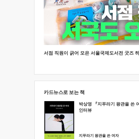
서점 직원이 긁어 모은 서울국제도서전 굿즈 하울
카드뉴스로 보는 책
박상영 『지푸라기 왕관을 쓴 
인터뷰
지푸라기 왕관을 쓴 여자