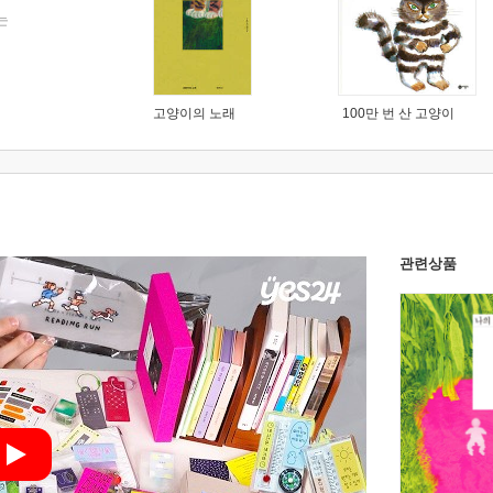
는
고양이의 노래
100만 번 산 고양이
관련상품