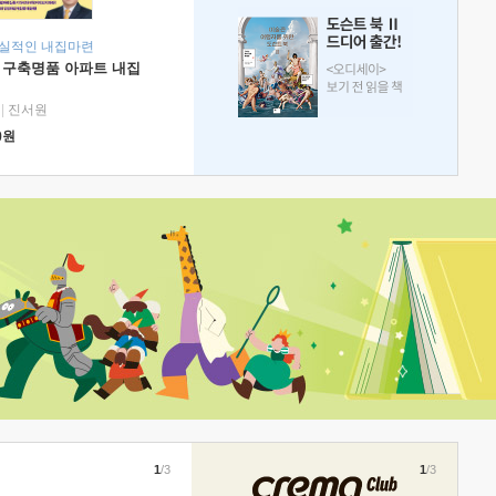
현실적인 내집마련
 구축명품 아파트 내집
|
진서원
0
원
1
/3
1
/3