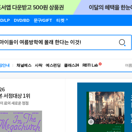
D/LP
DVD/BD
문구
/GIFT
티켓
독서유형검사
장안내
채널예스
사락
예스펀딩
클래스24
RBTI Lab
여
독서유형검사