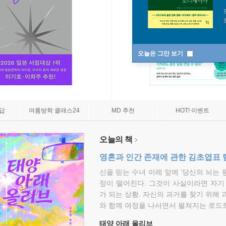
오늘은 그만 보기
7답
여름방학 클래스24
MD 추천
HOT! 이벤트
오늘의 책
영혼과 인간 존재에 관한 김초엽표 
신을 믿는 수녀 이레 앞에 ‘당신의 뇌는 
장이 떨어진다. 그것이 사실이라면 자기
가 되는 상황. 자신의 과거를 찾기 위해 
와 함께 여정을 나서면서 펼쳐지는 로드트
태양 아래 올리브