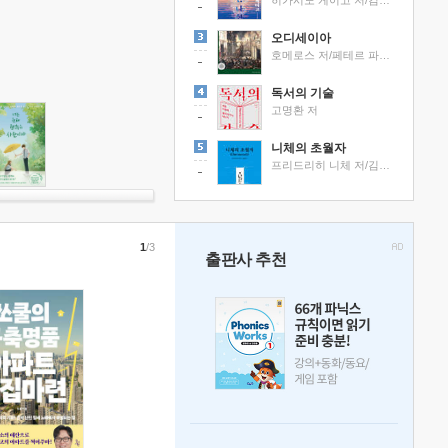
히가시노 게이고 저/김선영 역
오디세이아
호메로스 저/페테르 파울 루벤스 그림/박문재 역
독서의 기술
고명환 저
니체의 초월자
프리드리히 니체 저/김철 편역
1
/3
출판사 추천