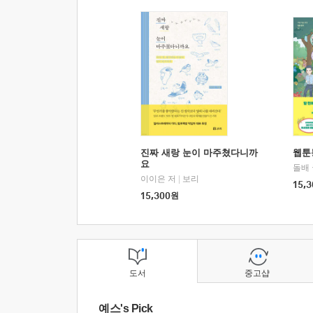
진짜 새랑 눈이 마주쳤다니까
웹툰
요
돌배
이이은 저
|
보리
15,3
15,300
원
도서
중고샵
예스's Pick