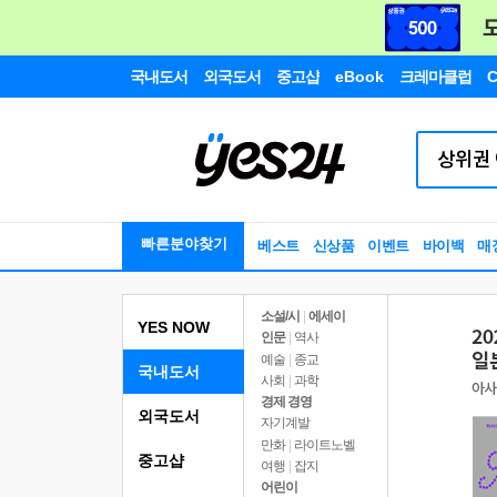
국내도서
외국도서
중고샵
eBook
크레마클럽
C
빠른분야찾기
베스트
신상품
이벤트
바이백
매
소설/시
|
에세이
YES NOW
인문
|
역사
예술
|
종교
국내도서
사회
|
과학
경제 경영
외국도서
자기계발
만화
|
라이트노벨
중고샵
여행
|
잡지
어린이