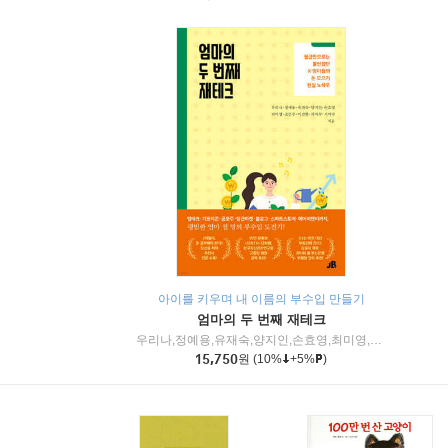
아이를 키우며 내 이름의 부수입 만들기
엄마의 두 번째 재테크
우리나,정예용,유재숙,양지인,손효영,최미영,조민주,이진현,차미숙,서미숙 저
15,750
원
(10%
+5%
)