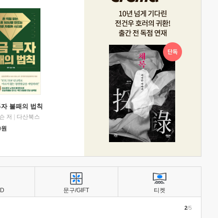
투자 불패의 법칙
슨 저
|
다산북스
0
원
BD
문구/GIFT
티켓
2
/5