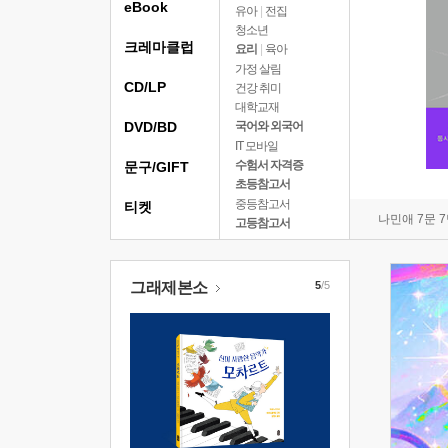
eBook
유아
|
전집
청소년
크레마클럽
요리
|
육아
가정 살림
CD/LP
건강 취미
대학교재
DVD/BD
국어와 외국어
IT 모바일
수험서 자격증
문구/GIFT
초등참고서
중등참고서
티켓
나민애 7문 
고등참고서
그래제본소
5
/5