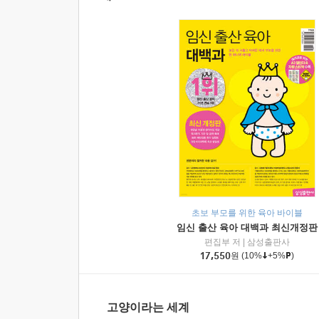
초보 부모를 위한 육아 바이블
임신 출산 육아 대백과 최신개정판
편집부 저
|
삼성출판사
17,550
원
(10%
+5%
)
고양이라는 세계