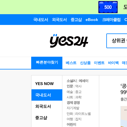
국내도서
외국도서
중고샵
eBook
크레마클럽
C
빠른분야찾기
베스트
신상품
이벤트
바이백
매
소설/시
|
에세이
YES NOW
인문
|
역사
예술
|
종교
국내도서
사회
|
과학
경제 경영
외국도서
자기계발
만화
|
라이트노벨
중고샵
여행
|
잡지
어린이