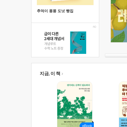
추억이 퐁퐁 도넛 빵집
지금, 이 책