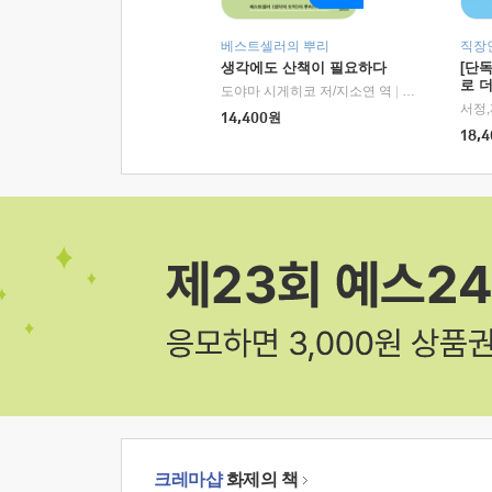
베스트셀러의 뿌리
직장
생각에도 산책이 필요하다
[단
로 
도야마 시게히코 저/지소연 역
|
알에이치코리아(
14,400
원
18,4
크레마샵
화제의 책