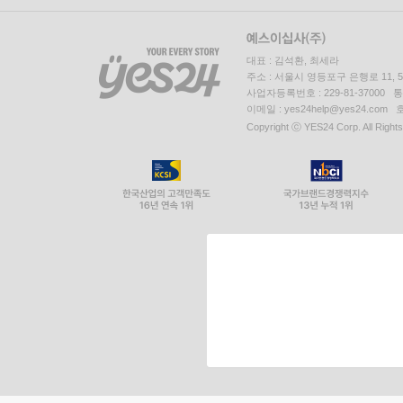
대표 : 김석환, 최세라
주소 : 서울시 영등포구 은행로 11,
사업자등록번호 : 229-81-37000 
이메일 : yes24help@yes24.c
Copyright ⓒ YES24 Corp. All Right