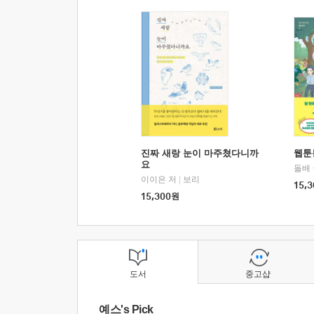
진짜 새랑 눈이 마주쳤다니까
웹툰
요
돌배
이이은 저
|
보리
15,3
15,300
원
도서
중고샵
예스's Pick