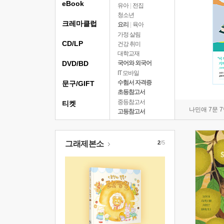
eBook
유아
|
전집
청소년
크레마클럽
요리
|
육아
가정 살림
CD/LP
건강 취미
대학교재
DVD/BD
국어와 외국어
IT 모바일
수험서 자격증
문구/GIFT
초등참고서
중등참고서
티켓
나민애 7문 
고등참고서
그래제본소
2
/5