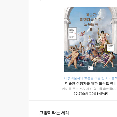
서양 미술사의 흐름을 꿰는 반려 미술
미술관 여행자를 위한 도슨트 북 II
카미유 주노 저/이세진 역
|
윌북(willboo
29,700
원
(10%
+5%
)
고양이라는 세계