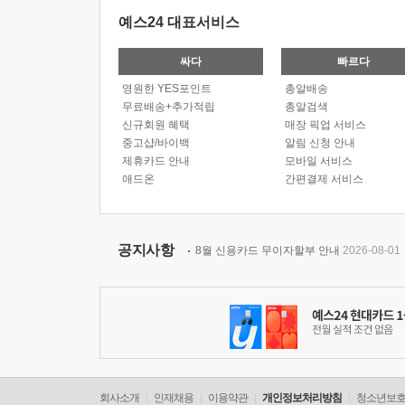
예스24 대표서비스
싸다
빠르다
영원한 YES포인트
총알배송
무료배송+추가적립
총알검색
신규회원 혜택
매장 픽업 서비스
중고샵/바이백
알림 신청 안내
제휴카드 안내
모바일 서비스
애드온
간편결제 서비스
공지사항
8월 신용카드 무이자할부 안내
2026-08-01
회사소개
인재채용
이용약관
개인정보처리방침
청소년보