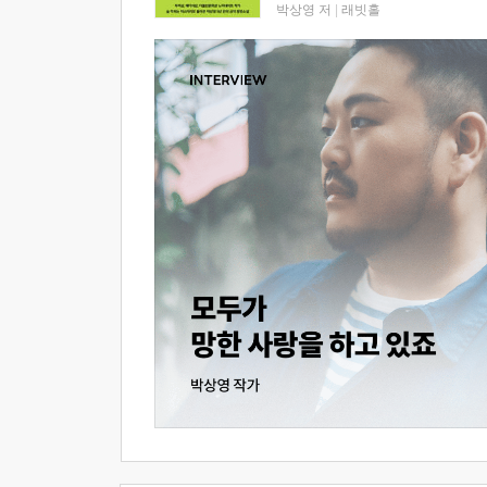
박상영 저
|
래빗홀