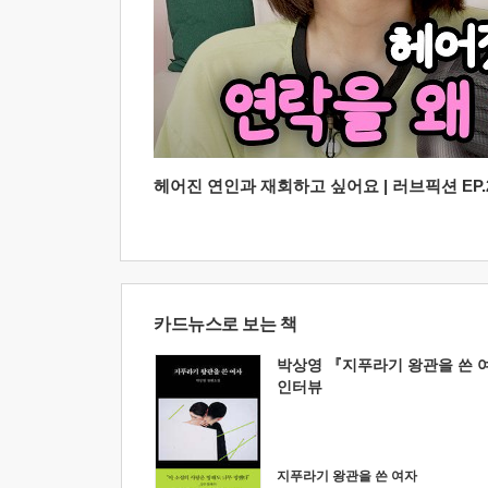
헤어진 연인과 재회하고 싶어요 | 러브픽션 EP.2
카드뉴스로 보는 책
박상영 『지푸라기 왕관을 쓴 
인터뷰
지푸라기 왕관을 쓴 여자