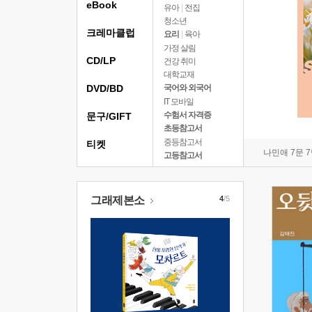
eBook
유아
|
전집
청소년
크레마클럽
요리
|
육아
가정 살림
CD/LP
건강 취미
대학교재
DVD/BD
국어와 외국어
IT 모바일
수험서 자격증
문구/GIFT
초등참고서
중등참고서
티켓
나민애 7문 
고등참고서
그래제본소
4
/5