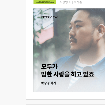
박상영 저
|
래빗홀