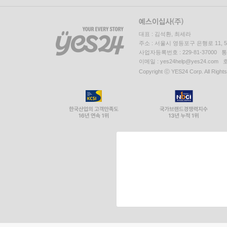
대표 : 김석환, 최세라
주소 : 서울시 영등포구 은행로 11,
사업자등록번호 : 229-81-37000 
이메일 : yes24help@yes24.c
Copyright ⓒ YES24 Corp. All Right