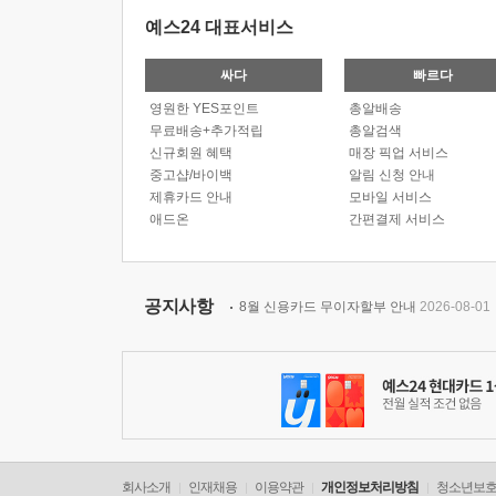
예스24 대표서비스
싸다
빠르다
영원한 YES포인트
총알배송
무료배송+추가적립
총알검색
신규회원 혜택
매장 픽업 서비스
중고샵/바이백
알림 신청 안내
제휴카드 안내
모바일 서비스
애드온
간편결제 서비스
공지사항
8월 신용카드 무이자할부 안내
2026-08-01
회사소개
인재채용
이용약관
개인정보처리방침
청소년보