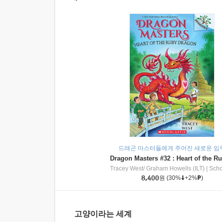
드래곤 마스터들에게 주어진 새로운 임
Tracey West/ Graham Howells (ILT)
|
Scholasti
8,400
원
(30%
+2%
)
고양이라는 세계