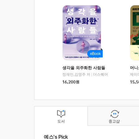
생각을 외주화한 사람들
머니
정재민,김영주 저
|
더스퀘어
16,200
원
15,5
도서
중고샵
예스's Pick