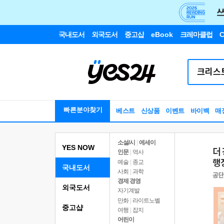
국내도서
외국도서
중고샵
eBook
크레마클럽
C
빠른분야찾기
베스트
신상품
이벤트
바이백
매
소설/시
|
에세이
YES NOW
인문
|
역사
예술
|
종교
국내도서
사회
|
과학
경제 경영
외국도서
자기계발
만화
|
라이트노벨
중고샵
여행
|
잡지
어린이