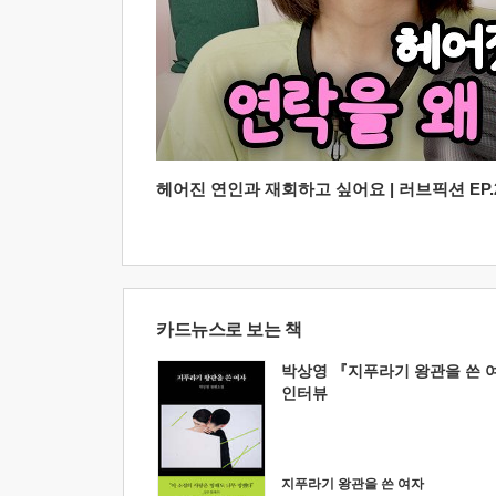
헤어진 연인과 재회하고 싶어요 | 러브픽션 EP.2
카드뉴스로 보는 책
박상영 『지푸라기 왕관을 쓴 
인터뷰
지푸라기 왕관을 쓴 여자