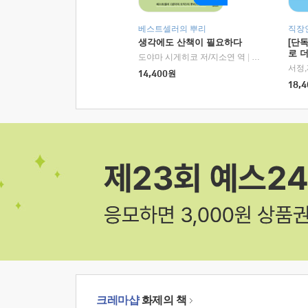
베스트셀러의 뿌리
직장
생각에도 산책이 필요하다
[단
로 
도야마 시게히코 저/지소연 역
|
알에이치코리아(
14,400
원
18,4
크레마샵
화제의 책