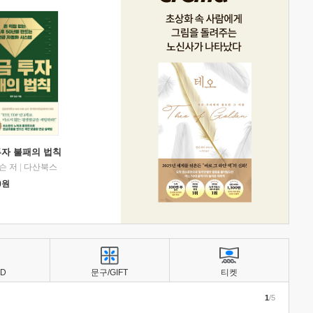
투자 불패의 법칙
슨 저
|
다산북스
0
원
BD
문구/GIFT
티켓
1
/5