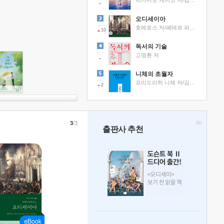
히가시노 게이고 저/김선영 역
오디세이아
호메로스 저/페테르 파울 루벤스 그림/박문재 역
10
독서의 기술
고명환 저
니체의 초월자
프리드리히 니체 저/김철 편역
2
3
/3
출판사 추천