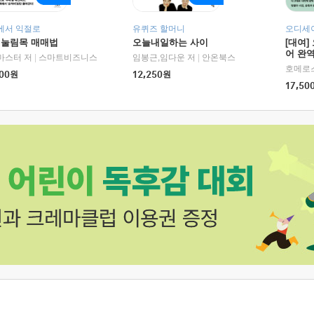
에서 익절로
유퀴즈 할머니
오디세이
 눌림목 매매법
오늘내일하는 사이
[대여]
어 완역
마스터 저
|
스마트비즈니스
임봉근,임다운 저
|
안온북스
00
원
12,250
원
17,50