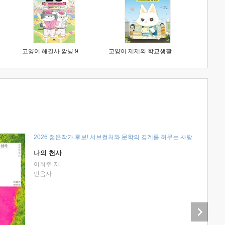
고양이 해결사 깜냥 9
고양이 제제의 학교생활 1 : 초등학생이 이렇게 힘들 줄이야
2026 젊은작가 후보! 서브컬처와 문학의 경계를 허무는 사랑
나의 천사
이희주 저
민음사