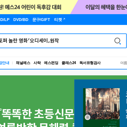
D/LP
DVD/BD
문구
/GIFT
티켓
독서유형검사
장안내
채널예스
사락
예스펀딩
클래스24
여
RBTI Lab
독서유형검사