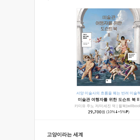
서양 미술사의 흐름을 꿰는 반려 미술
미술관 여행자를 위한 도슨트 북 II
카미유 주노 저/이세진 역
|
윌북(willboo
29,700
원
(10%
+5%
)
고양이라는 세계