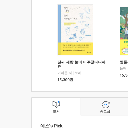
진짜 새랑 눈이 마주쳤다니까
웹툰
요
돌배
이이은 저
|
보리
15,3
15,300
원
도서
중고샵
예스's Pick