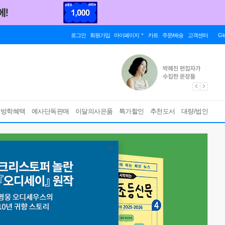
로그인
회원가입
마이페이지
카트
주문/배송
고객센터
Gl
름방학혜택
예사단독판매
이달의사은품
특가할인
추천도서
대량/법인