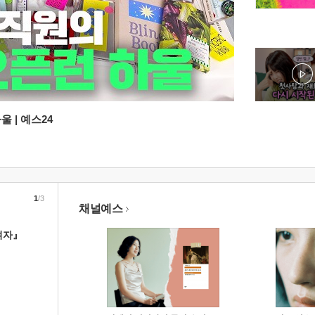
 | 예스24
1
/3
채널예스
여자』