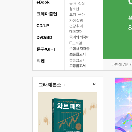
eBook
유아
|
전집
청소년
크레마클럽
요리
|
육아
가정 살림
CD/LP
건강 취미
대학교재
DVD/BD
국어와 외국어
IT 모바일
수험서 자격증
문구/GIFT
초등참고서
중등참고서
티켓
나민애 7문 
고등참고서
그래제본소
4
/5