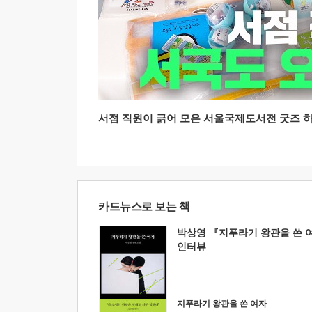
서점 직원이 긁어 모은 서울국제도서전 굿즈 하울
카드뉴스로 보는 책
박상영 『지푸라기 왕관을 쓴 
인터뷰
지푸라기 왕관을 쓴 여자