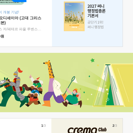
 개봉 기념!
 오디세이아 (고대 그리스
본)
호메로스 저/페테르 파울 루벤스 그림/박문재 역
|
현대지성
0
원
1
/3
2
/3