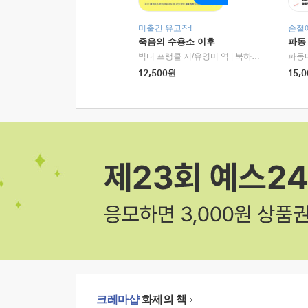
미출간 유고작!
손절
죽음의 수용소 이후
파동
빅터 프랭클 저/유영미 역
|
북하우스
파동
12,500
원
15,0
크레마샵
화제의 책