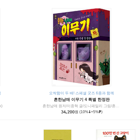
책
오싹함이 두 배! 스페셜 굿즈 6종과 함께
흔한남매 이무기 4 특별 한정판
k)
흔한남매 원저/이종혁 글/도니패밀리 그림/흔한컴퍼니 감수
34,200
원
(10%
+5%
)