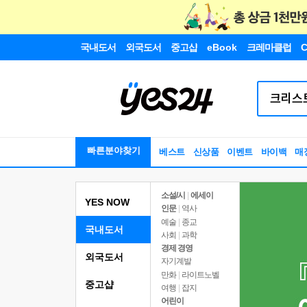
국내도서
외국도서
중고샵
eBook
크레마클럽
C
빠른분야찾기
베스트
신상품
이벤트
바이백
매
소설/시
|
에세이
YES NOW
인문
|
역사
예술
|
종교
국내도서
사회
|
과학
경제 경영
외국도서
자기계발
만화
|
라이트노벨
중고샵
여행
|
잡지
어린이