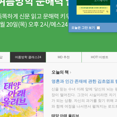
오늘은 그만 보기
7답
여름방학 클래스24
MD 추천
HOT! 이벤트
오늘의 책
영혼과 인간 존재에 관한 김초엽표 
신을 믿는 수녀 이레 앞에 ‘당신의 뇌는 
장이 떨어진다. 그것이 사실이라면 자기
가 되는 상황. 자신의 과거를 찾기 위해 
와 함께 여정을 나서면서 펼쳐지는 로드트
태양 아래 올리브