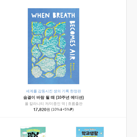
세계를 감동시킨 생의 기록 한정판
숨결이 바람 될 때 (10주년 에디션)
|
미래엔아이세움
폴 칼라니티 저/이종인 역
|
흐름출판
17,820
원
(10%
+5%
)