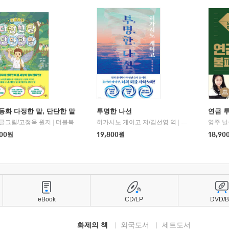
동화 다정한 말, 단단한 말
투명한 나선
연금 
 글그림/고정욱 원저
|
더블북
히가시노 게이고 저/김선영 역
|
북다
영주 닐
00
원
19,800
원
18,90
eBook
CD/LP
DVD/
화제의 책
외국도서
세트도서