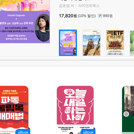
김초엽 저
자이언트북스
17,820
원
(10% 할인)
990원