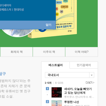
닫기
화제의 책
이주의 책
이책 어때?
베스트셀러
인기검색어
탐구
국내도서
평범하지 않다’라는 주
1~5위
|
6~10위
 존재 자체가 큰 문제
세네카, 오늘을 빼앗기
과학 유튜버인 옛 친구
고 있는 당신에게
립 소설.
루키우스 안나이우스 세네카 저/하와이 대저택 편역
투명한 나선