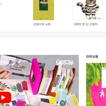
는
고양이의 노래
100만 번 산 고양이
관련상품