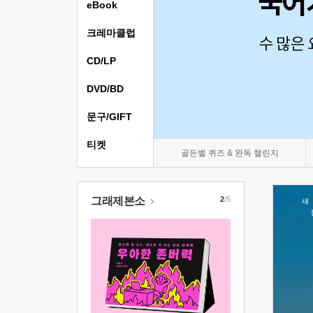
eBook
크레마클럽
CD/LP
DVD/BD
문구/GIFT
티켓
골든벨 퀴즈 & 완독 챌린지
그래제본소
2
/5