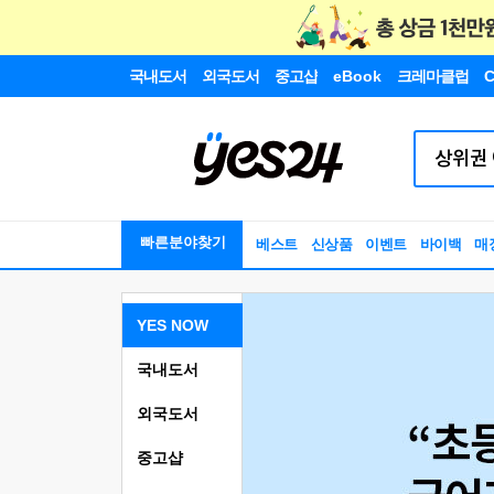
국내도서
외국도서
중고샵
eBook
크레마클럽
C
빠른분야찾기
베스트
신상품
이벤트
바이백
매
YES NOW
국내도서
외국도서
중고샵