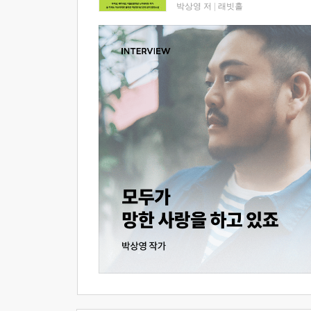
박상영 저
|
래빗홀