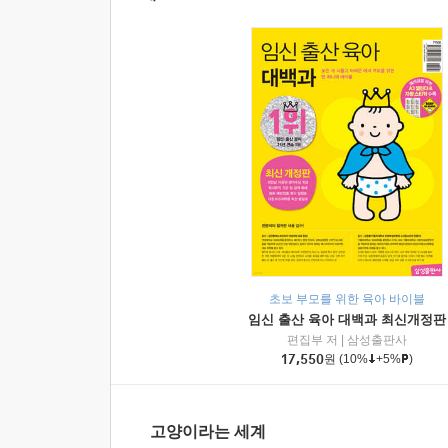
초보 부모를 위한 육아 바이블
임신 출산 육아 대백과 최신개정판
편집부 저
|
삼성출판사
17,550
원
(10%
+5%
)
고양이라는 세계