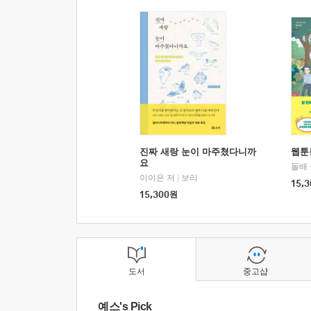
진짜 새랑 눈이 마주쳤다니까
웹툰
요
돌배
이이은 저
|
보리
15,3
15,300
원
도서
중고샵
예스's Pick