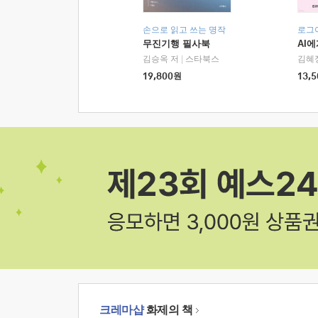
손으로 읽고 쓰는 명작
로그
무진기행 필사북
AI
김승옥 저
|
스타북스
김혜
19,800
원
13,5
크레마샵
화제의 책