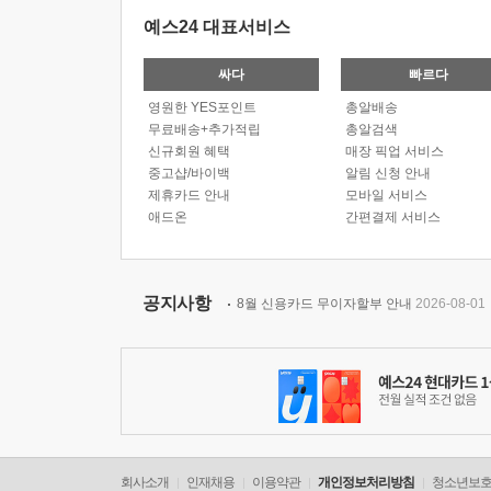
예스24 대표서비스
싸다
빠르다
영원한 YES포인트
총알배송
무료배송+추가적립
총알검색
신규회원 혜택
매장 픽업 서비스
중고샵/바이백
알림 신청 안내
제휴카드 안내
모바일 서비스
애드온
간편결제 서비스
공지사항
8월 신용카드 무이자할부 안내
2026-08-01
회사소개
인재채용
이용약관
개인정보처리방침
청소년보