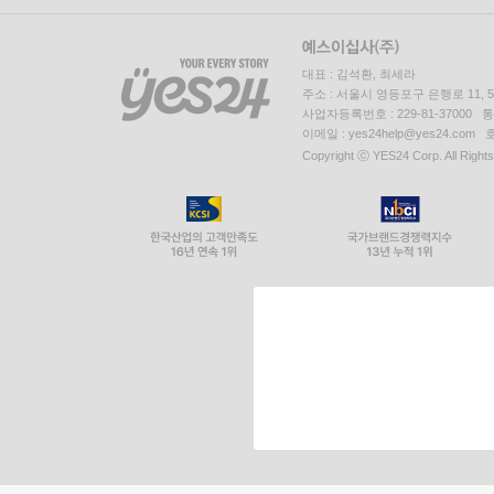
대표 : 김석환, 최세라
주소 : 서울시 영등포구 은행로 11,
사업자등록번호 : 229-81-37000 
이메일 : yes24help@yes24.c
Copyright ⓒ YES24 Corp. All Right