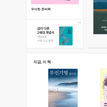
우아한 존버력
지금, 이 책