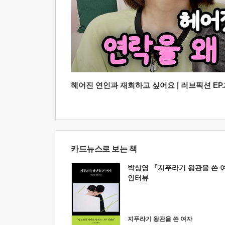
헤어진 연인과 재회하고 싶어요 | 러브픽션 EP.2
카드뉴스로 보는 책
박상영 『지푸라기 왕관을 쓴 
인터뷰
지푸라기 왕관을 쓴 여자