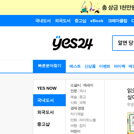
국내도서
외국도서
중고샵
eBook
크레마클럽
C
빠른분야찾기
베스트
신상품
이벤트
바이백
매
소설/시
|
에세이
YES NOW
인문
|
역사
예술
|
종교
국내도서
사회
|
과학
경제 경영
외국도서
자기계발
만화
|
라이트노벨
중고샵
여행
|
잡지
어린이