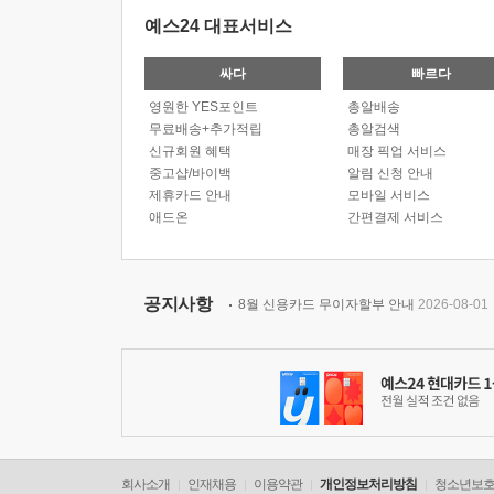
예스24 대표서비스
싸다
빠르다
영원한 YES포인트
총알배송
무료배송+추가적립
총알검색
신규회원 혜택
매장 픽업 서비스
중고샵/바이백
알림 신청 안내
제휴카드 안내
모바일 서비스
애드온
간편결제 서비스
공지사항
8월 신용카드 무이자할부 안내
2026-08-01
회사소개
인재채용
이용약관
개인정보처리방침
청소년보