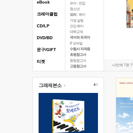
eBook
유아
|
전집
청소년
크레마클럽
요리
|
육아
가정 살림
CD/LP
건강 취미
대학교재
DVD/BD
국어와 외국어
IT 모바일
수험서 자격증
문구/GIFT
초등참고서
중등참고서
티켓
나민애 7문 
고등참고서
그래제본소
4
/5