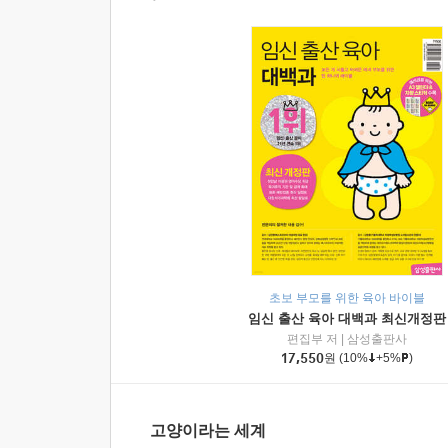
초보 부모를 위한 육아 바이블
임신 출산 육아 대백과 최신개정판
편집부 저
|
삼성출판사
17,550
원
(10%
+5%
)
고양이라는 세계