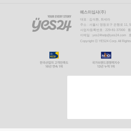
대표 : 김석환, 최세라
주소 : 서울시 영등포구 은행로 11,
사업자등록번호 : 229-81-37000 
이메일 : yes24help@yes24.c
Copyright ⓒ YES24 Corp. All Right