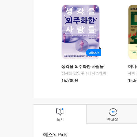
생각을 외주화한 사람들
머니
정재민,김영주 저
|
더스퀘어
16,200
원
15,5
도서
중고샵
예스's Pick