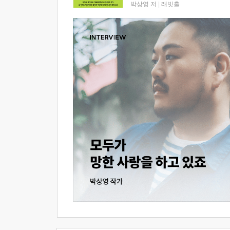
박상영 저
|
래빗홀