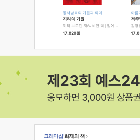
동서남북의 기원과 의미
아름
지리의 기원
저주
제리 브로턴 저/박세연 역
|
알에이치코리아(RHK)
김명
17,820
원
17,8
크레마샵
화제의 책