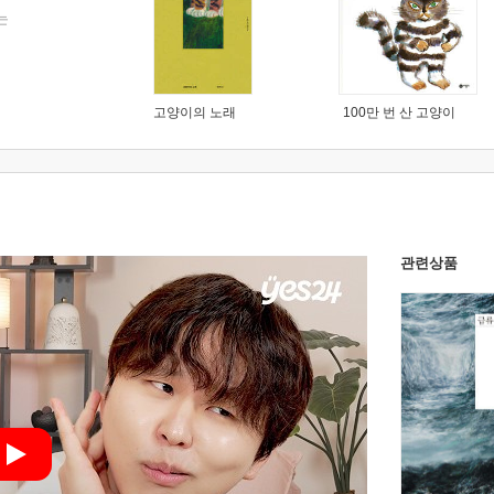
는
고양이의 노래
100만 번 산 고양이
관련상품