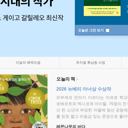
오늘은 그만 보기
이달의 혜택모음
뮤지컬 휴남동 서점
오늘의 책
2026 뉴베리 아너상 수상작
피부색과 언어가 다르다는 이유로 학교
로베르토와 멕시코계 아이들. 75명의 
선 한 소년과 부당한 차별에 맞선 공동체
를 읽듯 짧고 리듬감 있는 문장으로 풀어
레몬나무의 바다