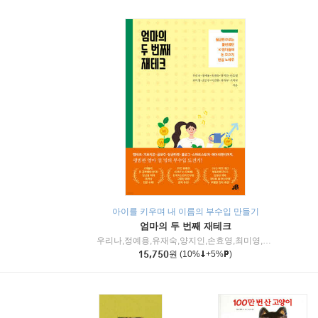
아이를 키우며 내 이름의 부수입 만들기
엄마의 두 번째 재테크
우리나,정예용,유재숙,양지인,손효영,최미영,조민주,이진현,차미숙,서미숙 저
15,750
원
(10%
+5%
)