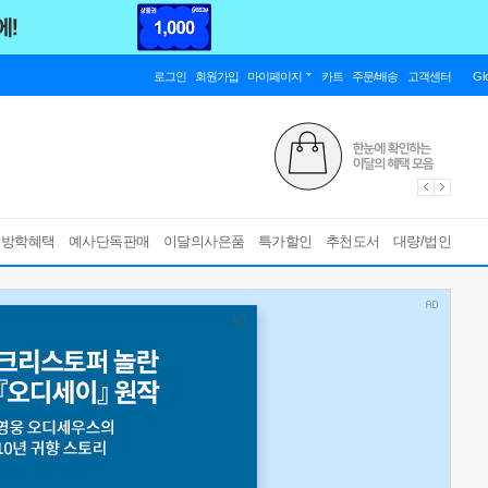
로그인
회원가입
마이페이지
카트
주문/배송
고객센터
Gl
름방학혜택
예사단독판매
이달의사은품
특가할인
추천도서
대량/법인