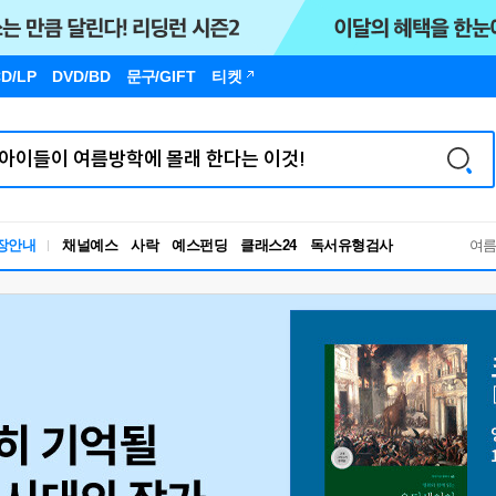
D/LP
DVD/BD
문구
/GIFT
티켓
독서유형검사
장안내
채널예스
사락
예스펀딩
클래스24
RBTI Lab
여
독서유형검사