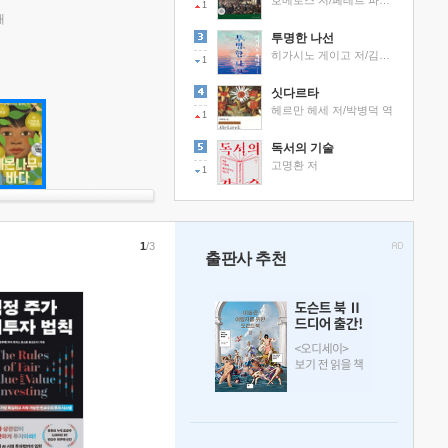
호메로스 저/페테르 파울 루벤스 그림/박문재 역
1
래
투명한 나선
히가시노 게이고 저/김선영 역
1
싯다르타
헤르만 헤세 저/박병덕 역
1
독서의 기술
고명환 저
1
1
/3
출판사 추천