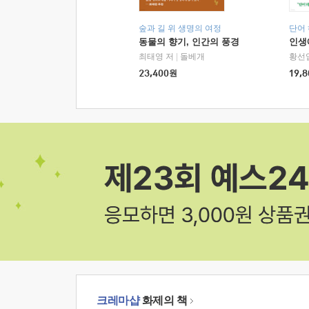
숲과 길 위 생명의 여정
단어
동물의 향기, 인간의 풍경
인생
최태영 저
|
돌베개
황선
23,400
원
19,8
크레마샵
화제의 책