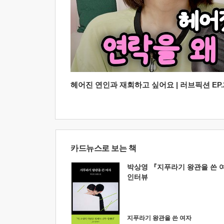
헤어진 연인과 재회하고 싶어요 | 러브픽션 EP.2
카드뉴스로 보는 책
박상영 『지푸라기 왕관을 쓴 
인터뷰
지푸라기 왕관을 쓴 여자