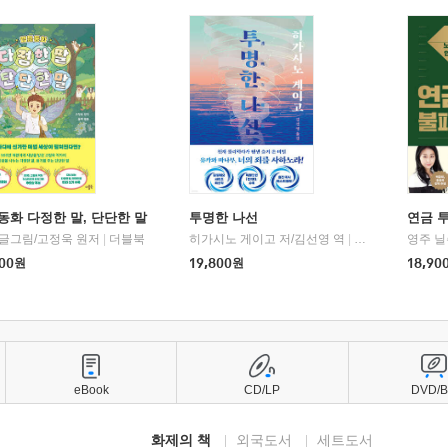
동화 다정한 말, 단단한 말
투명한 나선
연금 
 글그림/고정욱 원저
|
더블북
히가시노 게이고 저/김선영 역
|
북다
영주 닐
00
원
19,800
원
18,90
eBook
CD/LP
DVD/
화제의 책
외국도서
세트도서