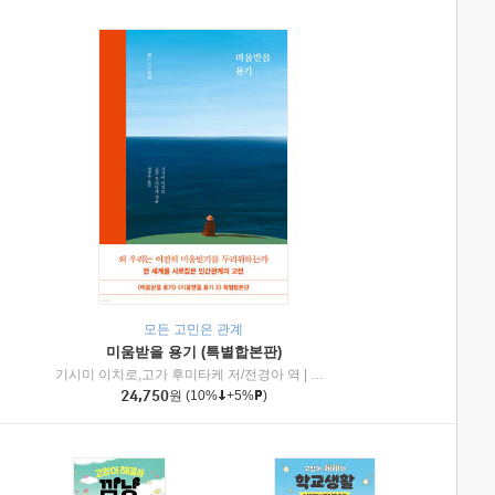
모든 고민은 관계
미움받을 용기 (특별합본판)
기시미 이치로,고가 후미타케 저/전경아 역
|
제이브리즈북스
|
인플루엔셜
24,750
원
(10%
+5%
)