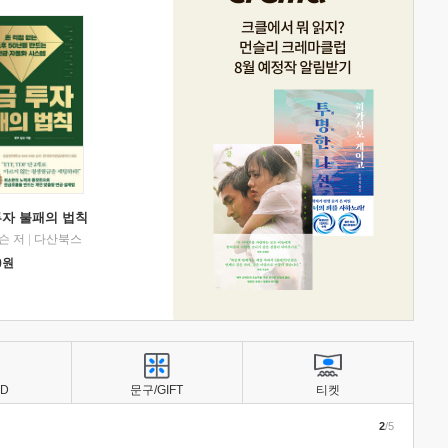
투자 불패의 법칙
슨 저
|
다산북스
0
원
BD
문구/GIFT
티켓
2
/5