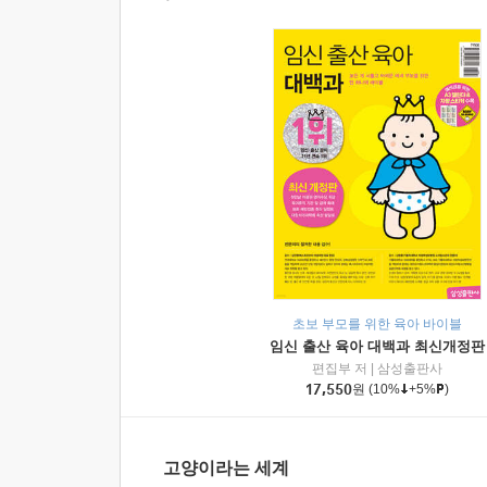
초보 부모를 위한 육아 바이블
임신 출산 육아 대백과 최신개정판
편집부 저
|
삼성출판사
17,550
원
(10%
+5%
)
고양이라는 세계