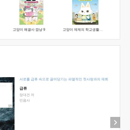
고양이 해결사 깜냥 9
고양이 제제의 학교생활 1 : 초등학생이 이렇게 힘들 줄이야
서로를 급류 속으로 끌어당기는 파멸적인 첫사랑과의 재회
급류
정대건 저
민음사