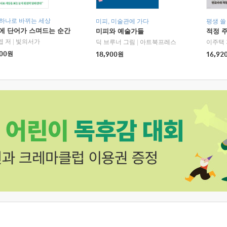
 하나로 바뀌는 세상
미피, 미술관에 가다
평생 쓸
에 단어가 스며드는 순간
미피와 예술가들
적정 
엽 저
|
빛의서가
딕 브루너 그림
|
아트북프레스
이주택 
00
원
18,900
원
16,92