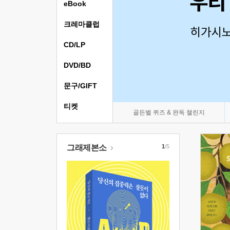
eBook
크레마클럽
CD/LP
DVD/BD
문구/GIFT
티켓
골든벨 퀴즈 & 완독 챌린지
그래제본소
1
/5