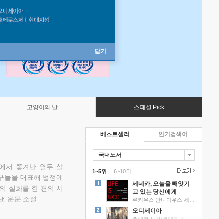
닫기
고양이의 날
스페셜 Pick
베스트셀러
인기검색어
국내도서
에서 쫓겨난 열두 살
1~5위
|
6~10위
친구들을 대표해 법정에
세네카, 오늘을 빼앗기
의 실화를 한 편의 시
고 있는 당신에게
낸 운문 소설.
루키우스 안나이우스 세네카 저/하와이 대저택 편역
오디세이아