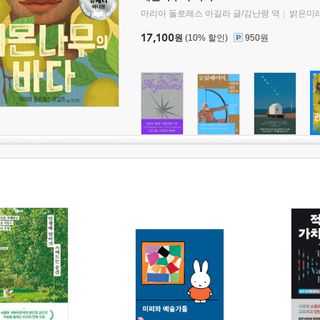
마리아 돌로레스 아길라 글/김난령 역
밝은미
17,100
원
(10% 할인)
950원