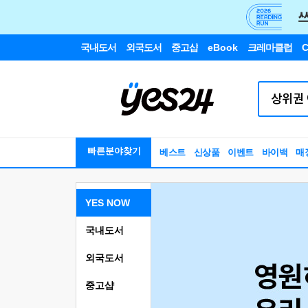
국내도서
외국도서
중고샵
eBook
크레마클럽
C
빠른분야찾기
베스트
신상품
이벤트
바이백
매
YES NOW
국내도서
외국도서
중고샵