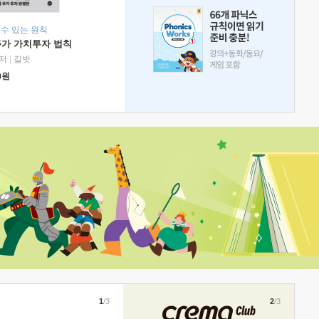
 수 있는 원칙
주가 가치투자 법칙
저
|
길벗
0
원
1
/3
2
/3