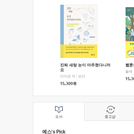
진짜 새랑 눈이 마주쳤다니까
웹툰
요
돌배
이이은 저
|
보리
15,3
15,300
원
도서
중고샵
예스's Pick