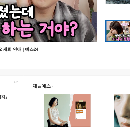
 재회 연애 | 예스24
1
/3
채널예스
여자』