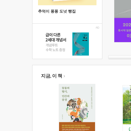
추억이 퐁퐁 도넛 빵집
지금, 이 책