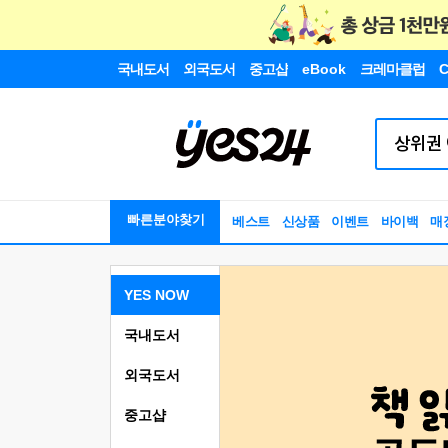
국내도서
외국도서
중고샵
eBook
크레마클럽
C
빠른분야찾기
베스트
신상품
이벤트
바이백
매
YES NOW
국내도서
외국도서
중고샵