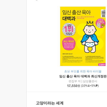
초보 부모를 위한 육아 바이블
임신 출산 육아 대백과 최신개정판
편집부 저
|
삼성출판사
17,550
원
(10%
+5%
)
고양이라는 세계