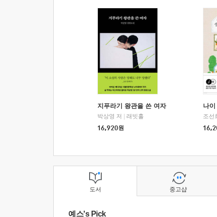
지푸라기 왕관을 쓴 여자
나이 
박상영 저
|
래빗홀
조선
16,920
원
16,2
도서
중고샵
예스's Pick