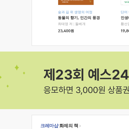
숲과 길 위 생명의 여정
단어
동물의 향기, 인간의 풍경
인생
최태영 저
|
돌베개
황선
23,400
원
19,8
크레마샵
화제의 책