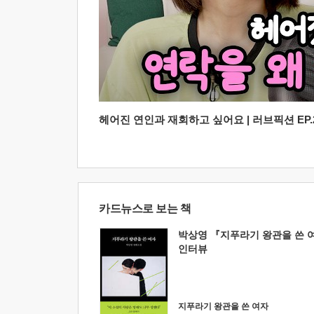
헤어진 연인과 재회하고 싶어요 | 러브픽션 EP.2
카드뉴스로 보는 책
박상영 『지푸라기 왕관을 쓴 
인터뷰
지푸라기 왕관을 쓴 여자