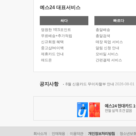
예스24 대표서비스
싸다
빠르다
영원한 YES포인트
총알배송
무료배송+추가적립
총알검색
신규회원 혜택
매장 픽업 서비스
중고샵/바이백
알림 신청 안내
제휴카드 안내
모바일 서비스
애드온
간편결제 서비스
공지사항
8월 신용카드 무이자할부 안내
2026-08-01
회사소개
인재채용
이용약관
개인정보처리방침
청소년보