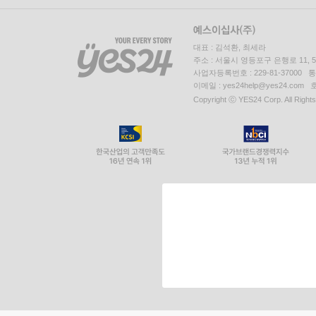
대표 : 김석환, 최세라
주소 : 서울시 영등포구 은행로 11,
사업자등록번호 : 229-81-37000 
이메일 : yes24help@yes24.c
Copyright ⓒ YES24 Corp. All Right