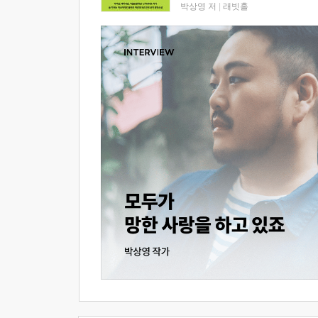
박상영 저
|
래빗홀