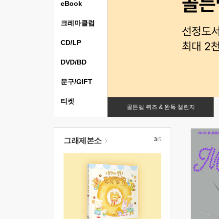
eBook
크레마클럽
CD/LP
DVD/BD
문구/GIFT
티켓
골든벨 퀴즈 & 완독 챌린지
그래제본소
3
/5