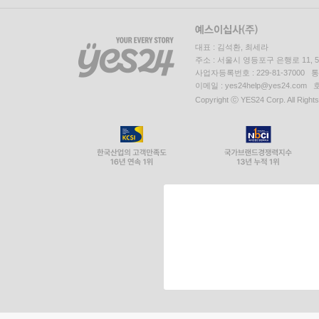
대표 : 김석환, 최세라
주소 : 서울시 영등포구 은행로 11,
사업자등록번호 : 229-81-37000 
이메일 : yes24help@yes24.c
Copyright ⓒ YES24 Corp. All Right