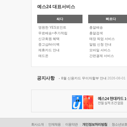
예스24 대표서비스
싸다
빠르다
영원한 YES포인트
총알배송
무료배송+추가적립
총알검색
신규회원 혜택
매장 픽업 서비스
중고샵/바이백
알림 신청 안내
제휴카드 안내
모바일 서비스
애드온
간편결제 서비스
공지사항
8월 신용카드 무이자할부 안내
2026-08-01
회사소개
인재채용
이용약관
개인정보처리방침
청소년보