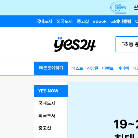
국내도서
외국도서
중고샵
eBook
크레마클럽
C
빠른분야찾기
베스트
신상품
이벤트
바이백
매
YES NOW
국내도서
외국도서
중고샵