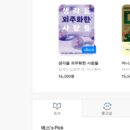
생각을 외주화한 사람들
머니
정재민,김영주 저
|
더스퀘어
16,200
원
15,5
도서
중고샵
예스's Pick