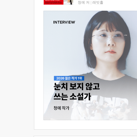
청예 저
|
래빗홀