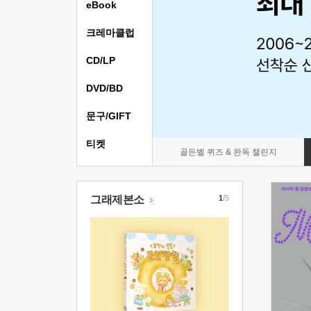
eBook
크레마클럽
CD/LP
DVD/BD
문구/GIFT
티켓
골든벨 퀴즈 & 완독 챌린지
그래제본소
1
/5