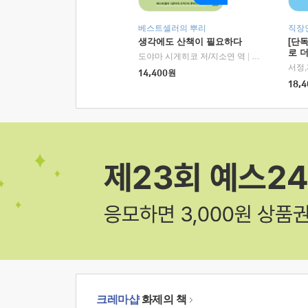
베스트셀러의 뿌리
직장
생각에도 산책이 필요하다
[단
로 
도야마 시게히코 저/지소연 역
|
알에이치코리아(
14,400
원
18,4
크레마샵
화제의 책