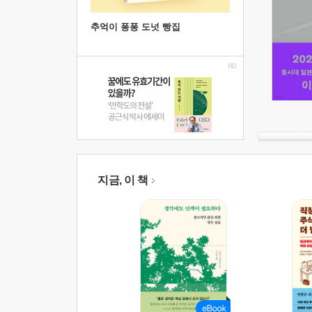
추억이 퐁퐁 도넛 빵집
지금, 이 책