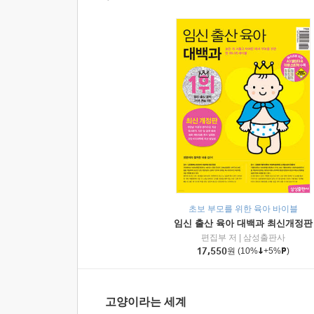
초보 부모를 위한 육아 바이블
임신 출산 육아 대백과 최신개정판
편집부 저
|
삼성출판사
17,550
원
(10%
+5%
)
고양이라는 세계