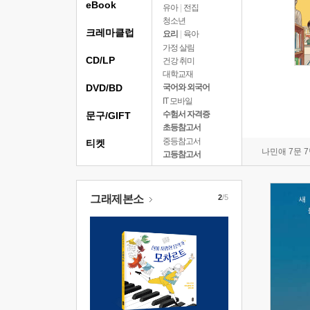
eBook
유아
|
전집
청소년
크레마클럽
요리
|
육아
가정 살림
CD/LP
건강 취미
대학교재
DVD/BD
국어와 외국어
IT 모바일
수험서 자격증
문구/GIFT
초등참고서
중등참고서
티켓
나민애 7문 
고등참고서
그래제본소
2
/5