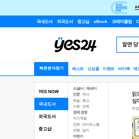
국내도서
외국도서
중고샵
eBook
크레마클럽
C
빠른분야찾기
베스트
신상품
이벤트
바이백
매
소설/시
|
에세이
YES NOW
인문
|
역사
예술
|
종교
국내도서
사회
|
과학
경제 경영
외국도서
자기계발
만화
|
라이트노벨
중고샵
여행
|
잡지
어린이