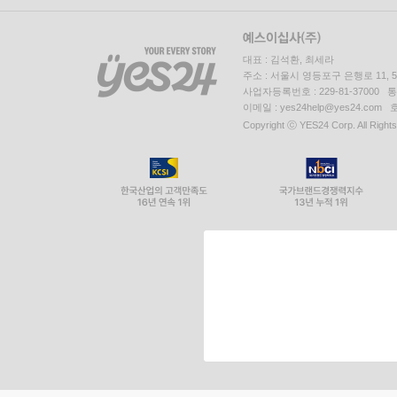
대표 : 김석환, 최세라
주소 : 서울시 영등포구 은행로 11,
사업자등록번호 : 229-81-37000 
이메일 : yes24help@yes24.c
Copyright ⓒ YES24 Corp. All Right