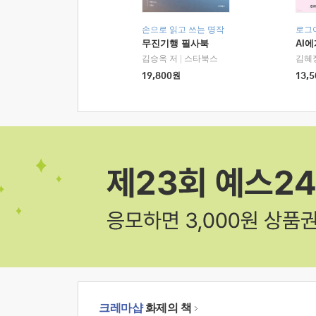
손으로 읽고 쓰는 명작
로그
무진기행 필사북
AI
김승옥 저
|
스타북스
김혜
19,800
원
13,5
크레마샵
화제의 책