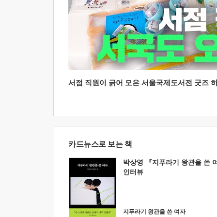
서점 직원이 긁어 모은 서울국제도서전 굿즈 하울
카드뉴스로 보는 책
박상영 『지푸라기 왕관을 쓴 
인터뷰
지푸라기 왕관을 쓴 여자