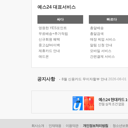
예스24 대표서비스
싸다
빠르다
영원한 YES포인트
총알배송
무료배송+추가적립
총알검색
신규회원 혜택
매장 픽업 서비스
중고샵/바이백
알림 신청 안내
제휴카드 안내
모바일 서비스
애드온
간편결제 서비스
공지사항
8월 신용카드 무이자할부 안내
2026-08-01
회사소개
인재채용
이용약관
개인정보처리방침
청소년보