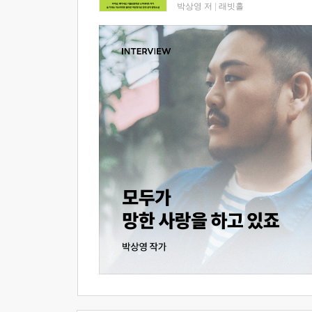
박상영 저
|
래빗홀