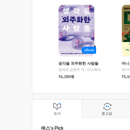
생각을 외주화한 사람들
머니
정재민,김영주 저
|
더스퀘어
16,200
원
15,5
도서
중고샵
예스's Pick