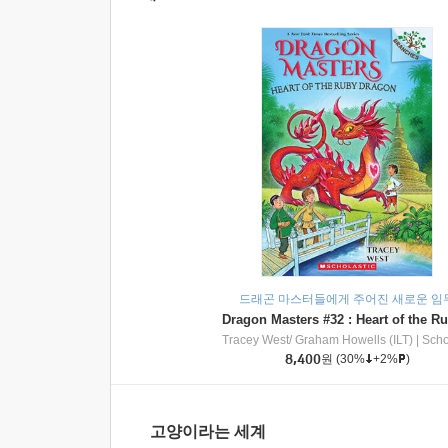
드래곤 마스터들에게 주어진 새로운 임
Tracey West/ Graham Howells (ILT)
|
Scholasti
8,400
원
(30%
+2%
)
고양이라는 세계