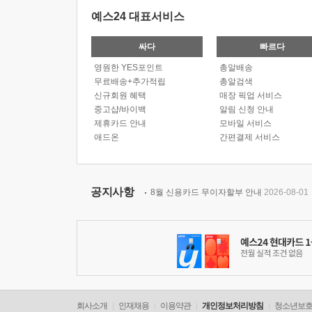
예스24 대표서비스
싸다
빠르다
영원한 YES포인트
총알배송
무료배송+추가적립
총알검색
신규회원 혜택
매장 픽업 서비스
중고샵/바이백
알림 신청 안내
제휴카드 안내
모바일 서비스
애드온
간편결제 서비스
공지사항
8월 신용카드 무이자할부 안내
2026-08-01
회사소개
인재채용
이용약관
개인정보처리방침
청소년보