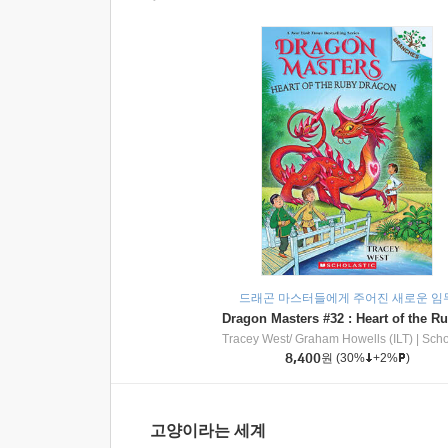
드래곤 마스터들에게 주어진 새로운 임
Tracey West/ Graham Howells (ILT)
|
Scholasti
8,400
원
(30%
+2%
)
고양이라는 세계