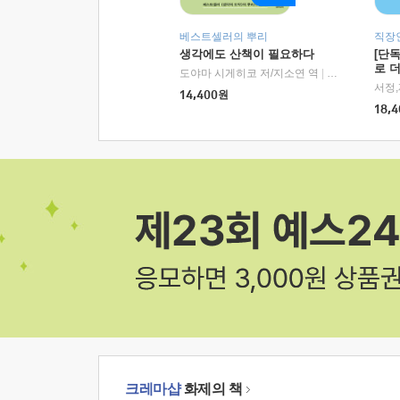
베스트셀러의 뿌리
직장
생각에도 산책이 필요하다
[단
로 
도야마 시게히코 저/지소연 역
|
알에이치코리아(
14,400
원
18,4
크레마샵
화제의 책