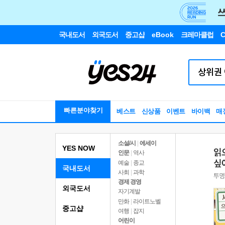
국내도서
외국도서
중고샵
eBook
크레마클럽
C
빠른분야찾기
베스트
신상품
이벤트
바이백
매
소설/시
|
에세이
YES NOW
인문
|
역사
예술
|
종교
국내도서
사회
|
과학
경제 경영
외국도서
자기계발
만화
|
라이트노벨
중고샵
여행
|
잡지
어린이