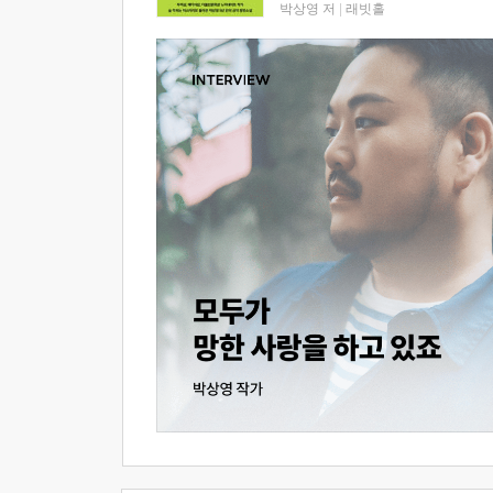
박상영 저
|
래빗홀