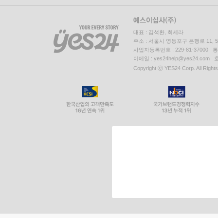
대표 : 김석환, 최세라
주소 : 서울시 영등포구 은행로 11,
사업자등록번호 : 229-81-37000 
이메일 : yes24help@yes24.c
Copyright ⓒ YES24 Corp. All Right