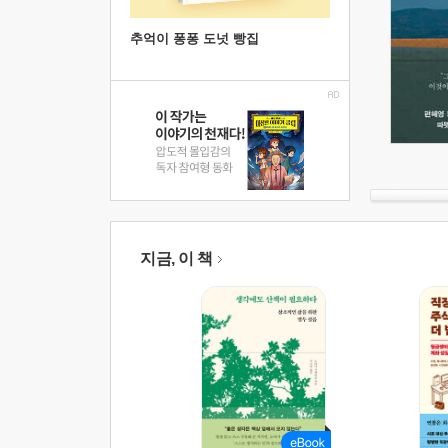
추억이 퐁퐁 도넛 빵집
지금, 이 책