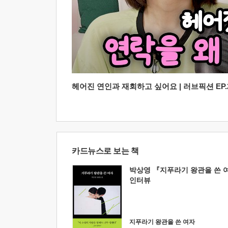
헤어진 연인과 재회하고 싶어요 | 러브픽션 EP.2
카드뉴스로 보는 책
박상영 『지푸라기 왕관을 쓴 
인터뷰
지푸라기 왕관을 쓴 여자