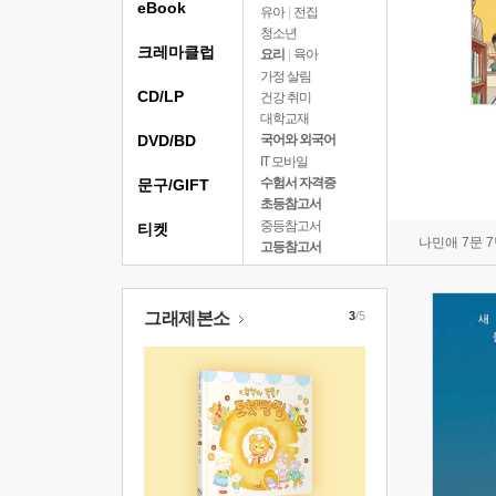
eBook
유아
|
전집
청소년
크레마클럽
요리
|
육아
가정 살림
CD/LP
건강 취미
대학교재
DVD/BD
국어와 외국어
IT 모바일
수험서 자격증
문구/GIFT
초등참고서
중등참고서
티켓
나민애 7문 
고등참고서
그래제본소
3
/5