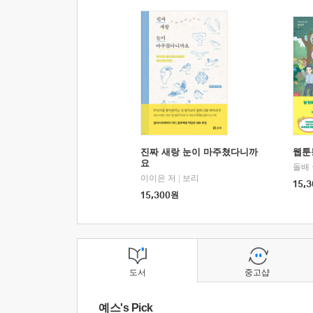
진짜 새랑 눈이 마주쳤다니까
웹툰
요
돌배
이이은 저
|
보리
15,3
15,300
원
도서
중고샵
예스's Pick