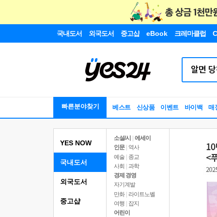
국내도서
외국도서
중고샵
eBook
크레마클럽
C
빠른분야찾기
베스트
신상품
이벤트
바이백
매
소설/시
|
에세이
YES NOW
인문
|
역사
예술
|
종교
국내도서
사회
|
과학
경제 경영
외국도서
자기계발
만화
|
라이트노벨
중고샵
여행
|
잡지
어린이