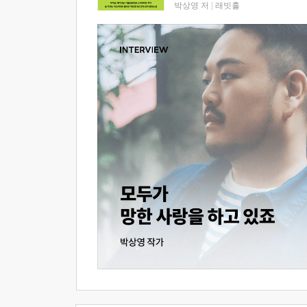
박상영 저
|
래빗홀