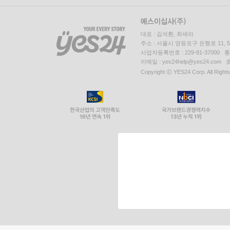
대표 : 김석환, 최세라
주소 : 서울시 영등포구 은행로 11,
사업자등록번호 : 229-81-37000 
이메일 : yes24help@yes24.c
Copyright ⓒ YES24 Corp. All Right