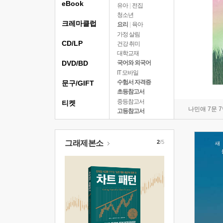
eBook
유아
|
전집
청소년
크레마클럽
요리
|
육아
가정 살림
CD/LP
건강 취미
대학교재
DVD/BD
국어와 외국어
IT 모바일
수험서 자격증
문구/GIFT
초등참고서
중등참고서
티켓
나민애 7문 
고등참고서
그래제본소
2
/5