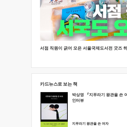
서점 직원이 긁어 모은 서울국제도서전 굿즈 하울
카드뉴스로 보는 책
박상영 『지푸라기 왕관을 쓴 
인터뷰
지푸라기 왕관을 쓴 여자