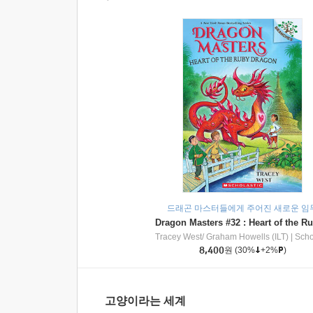
드래곤 마스터들에게 주어진 새로운 임
Tracey West/ Graham Howells (ILT)
|
Scholasti
8,400
원
(30%
+2%
)
고양이라는 세계