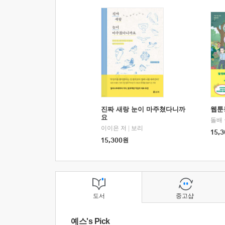
진짜 새랑 눈이 마주쳤다니까
웹툰
요
돌배
이이은 저
|
보리
15,3
15,300
원
도서
중고샵
예스's Pick