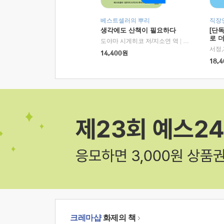
베스트셀러의 뿌리
직장
생각에도 산책이 필요하다
[단
로 
도야마 시게히코 저/지소연 역
|
알에이치코리아(
14,400
원
18,4
크레마샵
화제의 책