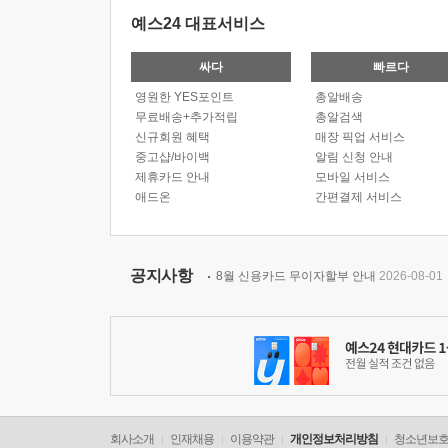
예스24 대표서비스
싸다
빠르다
영원한 YES포인트
총알배송
무료배송+추가적립
총알검색
신규회원 혜택
매장 픽업 서비스
중고샵/바이백
알림 신청 안내
제휴카드 안내
모바일 서비스
애드온
간편결제 서비스
공지사항
8월 신용카드 무이자할부 안내
2026-08-01
회사소개
인재채용
이용약관
개인정보처리방침
청소년보