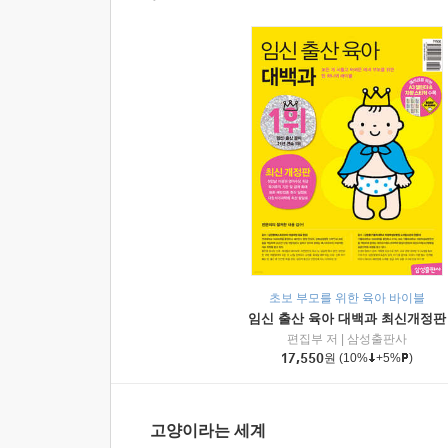
초보 부모를 위한 육아 바이블
임신 출산 육아 대백과 최신개정판
편집부 저
|
삼성출판사
17,550
원
(10%
+5%
)
고양이라는 세계