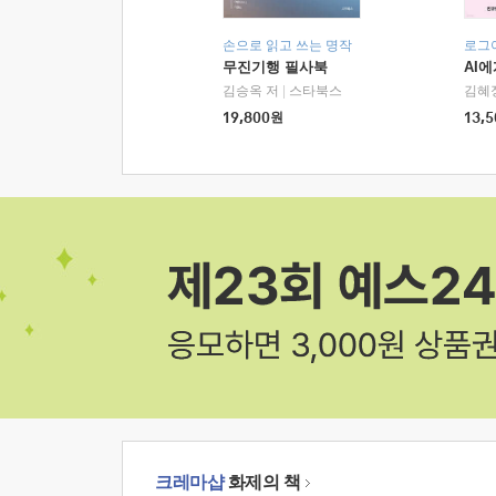
손으로 읽고 쓰는 명작
로그
무진기행 필사북
AI
김승옥 저
|
스타북스
김혜
19,800
원
13,5
크레마샵
화제의 책