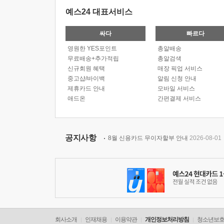
예스24 대표서비스
싸다
빠르다
영원한 YES포인트
총알배송
무료배송+추가적립
총알검색
신규회원 혜택
매장 픽업 서비스
중고샵/바이백
알림 신청 안내
제휴카드 안내
모바일 서비스
애드온
간편결제 서비스
공지사항
8월 신용카드 무이자할부 안내
2026-08-01
회사소개
인재채용
이용약관
개인정보처리방침
청소년보