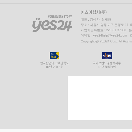
대표 : 김석환, 최세라
주소 : 서울시 영등포구 은행로 11,
사업자등록번호 : 229-81-37000 
이메일 : yes24help@yes24.c
Copyright ⓒ YES24 Corp. All Right