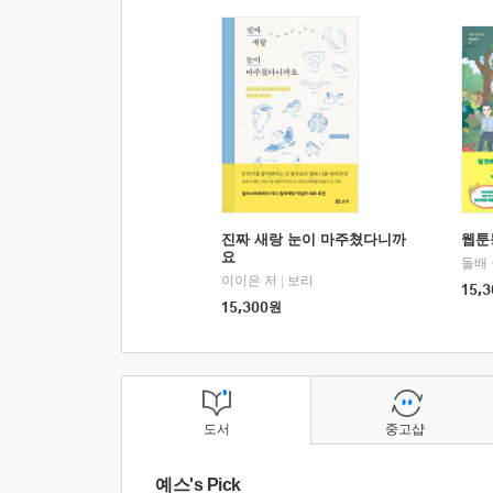
진짜 새랑 눈이 마주쳤다니까
웹툰
요
돌배
이이은 저
|
보리
15,3
15,300
원
도서
중고샵
예스's Pick