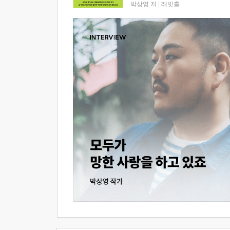
박상영 저
|
래빗홀