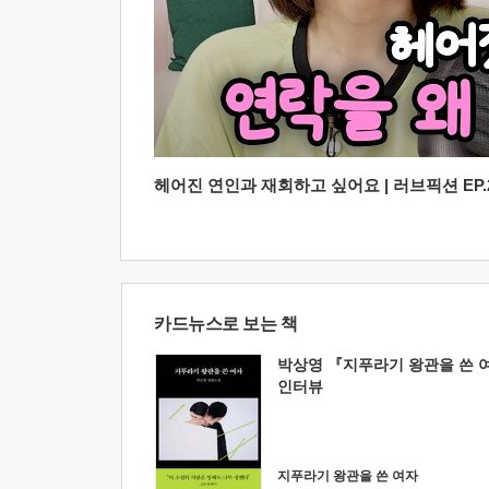
헤어진 연인과 재회하고 싶어요 | 러브픽션 EP.2
카드뉴스로 보는 책
박상영 『지푸라기 왕관을 쓴 
인터뷰
지푸라기 왕관을 쓴 여자