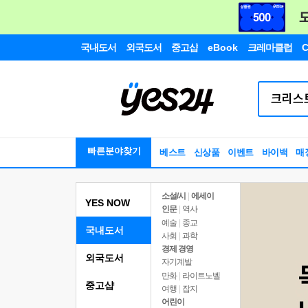
국내도서
외국도서
중고샵
eBook
크레마클럽
C
빠른분야찾기
베스트
신상품
이벤트
바이백
매
소설/시
|
에세이
YES NOW
인문
|
역사
예술
|
종교
국내도서
사회
|
과학
경제 경영
외국도서
자기계발
만화
|
라이트노벨
중고샵
여행
|
잡지
어린이