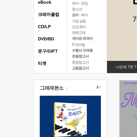
eBook
유아
|
전집
청소년
크레마클럽
요리
|
육아
가정 살림
CD/LP
건강 취미
대학교재
DVD/BD
국어와 외국어
IT 모바일
수험서 자격증
문구/GIFT
초등참고서
중등참고서
티켓
나민애 7문 
고등참고서
그래제본소
3
/5