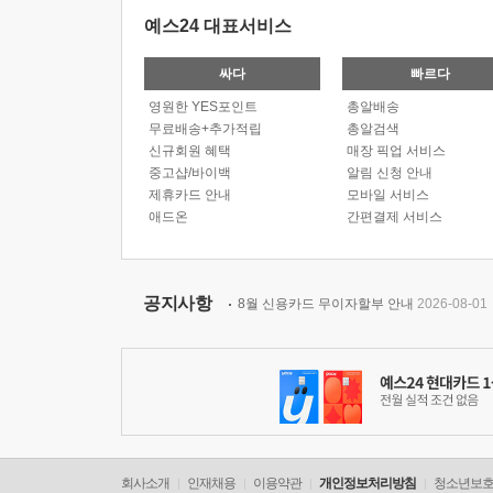
예스24 대표서비스
싸다
빠르다
영원한 YES포인트
총알배송
무료배송+추가적립
총알검색
신규회원 혜택
매장 픽업 서비스
중고샵/바이백
알림 신청 안내
제휴카드 안내
모바일 서비스
애드온
간편결제 서비스
공지사항
8월 신용카드 무이자할부 안내
2026-08-01
회사소개
인재채용
이용약관
개인정보처리방침
청소년보