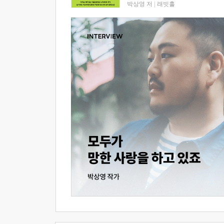
박상영 저
|
래빗홀