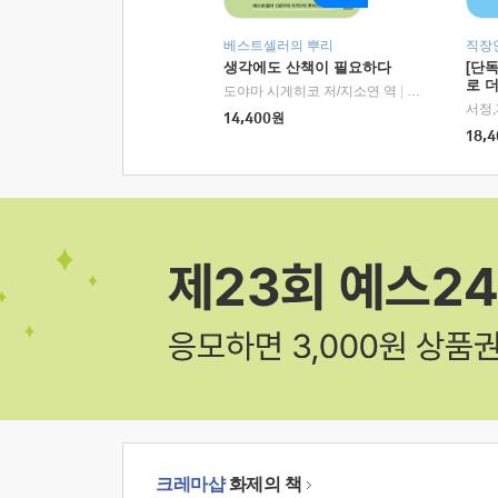
베스트셀러의 뿌리
직장
생각에도 산책이 필요하다
[단
로 
도야마 시게히코 저/지소연 역
|
알에이치코리아(
14,400
원
18,4
크레마샵
화제의 책