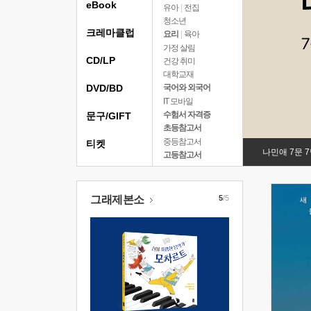
eBook
유아
|
전집
청소년
크레마클럽
요리
|
육아
가정 살림
CD/LP
건강 취미
대학교재
DVD/BD
국어와 외국어
IT 모바일
수험서 자격증
문구/GIFT
초등참고서
중등참고서
티켓
나민애 7문 
고등참고서
그래제본소
5
/5