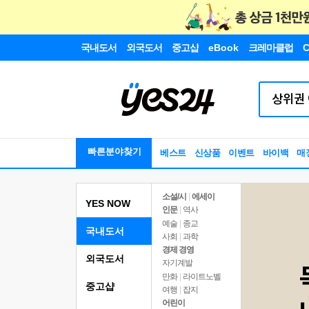
국내도서
외국도서
중고샵
eBook
크레마클럽
C
빠른분야찾기
베스트
신상품
이벤트
바이백
매
소설/시
|
에세이
YES NOW
인문
|
역사
예술
|
종교
국내도서
사회
|
과학
경제 경영
외국도서
자기계발
만화
|
라이트노벨
중고샵
여행
|
잡지
어린이