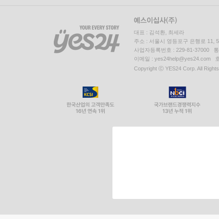
대표 : 김석환, 최세라
주소 : 서울시 영등포구 은행로 11,
사업자등록번호 : 229-81-37000 
이메일 : yes24help@yes24.c
Copyright ⓒ YES24 Corp. All Right