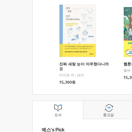
진짜 새랑 눈이 마주쳤다니까
웹툰
요
돌배
이이은 저
|
보리
15,3
15,300
원
도서
중고샵
예스's Pick