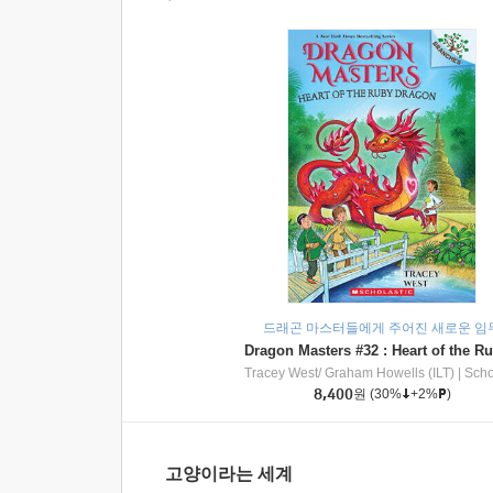
드래곤 마스터들에게 주어진 새로운 임
Tracey West/ Graham Howells (ILT)
|
Scholasti
8,400
원
(30%
+2%
)
고양이라는 세계