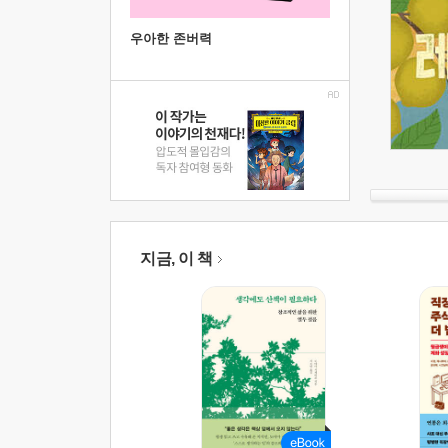
우아한 존버력
지금, 이 책