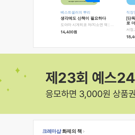
베스트셀러의 뿌리
직장
생각에도 산책이 필요하다
[단
로 
도야마 시게히코 저/지소연 역
|
알에이치코리아(
14,400
원
18,4
크레마샵
화제의 책