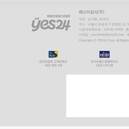
대표 : 김석환, 최세라
주소 : 서울시 영등포구 은행로 11,
사업자등록번호 : 229-81-37000 
이메일 : yes24help@yes24.c
Copyright ⓒ YES24 Corp. All Right