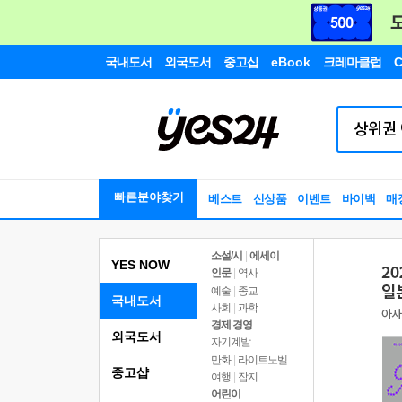
국내도서
외국도서
중고샵
eBook
크레마클럽
C
빠른분야찾기
베스트
신상품
이벤트
바이백
매
소설/시
|
에세이
YES NOW
인문
|
역사
예술
|
종교
국내도서
사회
|
과학
경제 경영
외국도서
자기계발
만화
|
라이트노벨
중고샵
여행
|
잡지
어린이