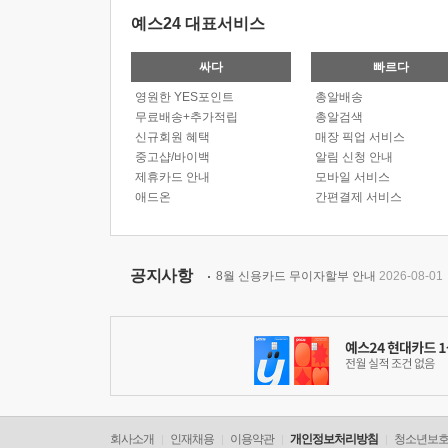
예스24 대표서비스
싸다
빠르다
영원한 YES포인트
총알배송
무료배송+추가적립
총알검색
신규회원 혜택
매장 픽업 서비스
중고샵/바이백
알림 신청 안내
제휴카드 안내
모바일 서비스
애드온
간편결제 서비스
공지사항
8월 신용카드 무이자할부 안내
2026-08-01
회사소개
인재채용
이용약관
개인정보처리방침
청소년보