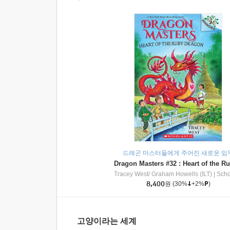
드래곤 마스터들에게 주어진 새로운 임
Tracey West/ Graham Howells (ILT)
|
Scholasti
8,400
원
(30%
+2%
)
고양이라는 세계