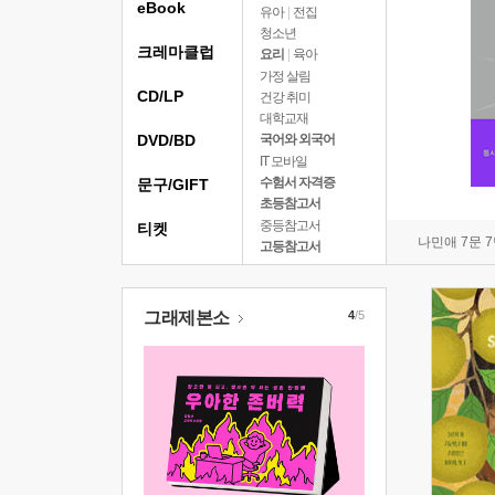
eBook
유아
|
전집
청소년
크레마클럽
요리
|
육아
가정 살림
CD/LP
건강 취미
대학교재
DVD/BD
국어와 외국어
IT 모바일
수험서 자격증
문구/GIFT
초등참고서
중등참고서
티켓
나민애 7문 
고등참고서
그래제본소
4
/5