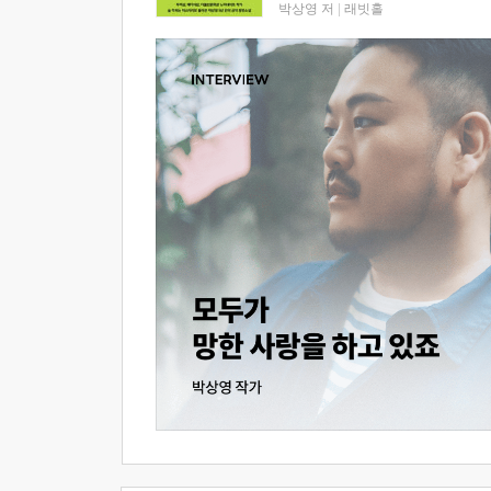
박상영 저
|
래빗홀