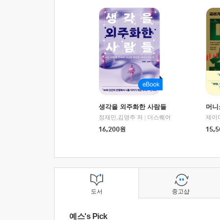
생각을 외주화한 사람들
머니
정재민,김영주 저
|
더스퀘어
16,200
원
15,5
도서
중고샵
예스's Pick