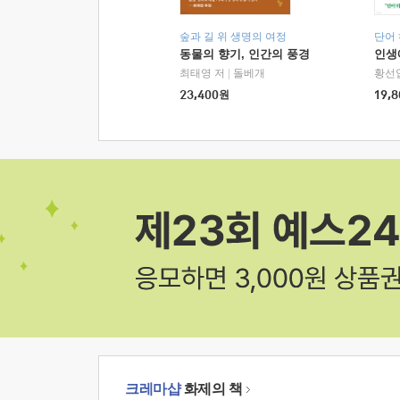
숲과 길 위 생명의 여정
단어
동물의 향기, 인간의 풍경
인생
최태영 저
|
돌베개
황선
23,400
원
19,8
크레마샵
화제의 책