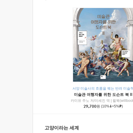
서양 미술사의 흐름을 꿰는 반려 미술
미술관 여행자를 위한 도슨트 북 II
카미유 주노 저/이세진 역
|
윌북(willboo
29,700
원
(10%
+5%
)
고양이라는 세계