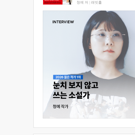
청예 저
|
래빗홀