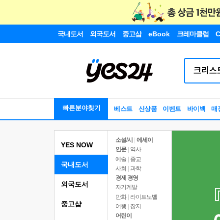
국내도서
외국도서
중고샵
eBook
크레마클럽
C
빠른분야찾기
베스트
신상품
이벤트
바이백
매
소설/시
|
에세이
YES NOW
인문
|
역사
예술
|
종교
국내도서
사회
|
과학
경제 경영
외국도서
자기계발
만화
|
라이트노벨
중고샵
여행
|
잡지
어린이