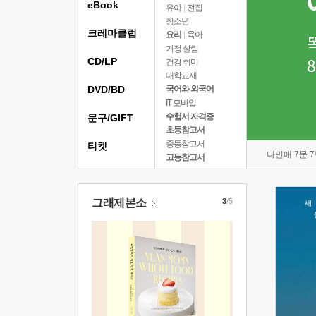
eBook
유아
|
전집
청소년
크레마클럽
요리
|
육아
가정 살림
CD/LP
건강 취미
대학교재
DVD/BD
국어와 외국어
IT 모바일
수험서 자격증
문구/GIFT
초등참고서
중등참고서
티켓
나민애 7문 
고등참고서
그래제본소
3
/5