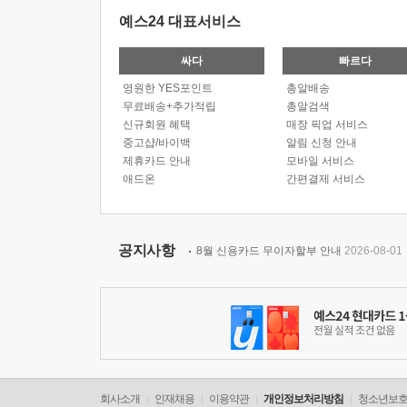
예스24 대표서비스
싸다
빠르다
영원한 YES포인트
총알배송
무료배송+추가적립
총알검색
신규회원 혜택
매장 픽업 서비스
중고샵/바이백
알림 신청 안내
제휴카드 안내
모바일 서비스
애드온
간편결제 서비스
공지사항
8월 신용카드 무이자할부 안내
2026-08-01
회사소개
인재채용
이용약관
개인정보처리방침
청소년보