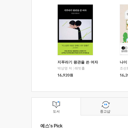
지푸라기 왕관을 쓴 여자
나이 
박상영 저
|
래빗홀
조선
16,920
원
16,2
도서
중고샵
예스's Pick