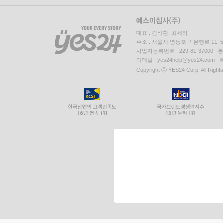
대표 : 김석환, 최세라
주소 : 서울시 영등포구 은행로 11,
사업자등록번호 : 229-81-37000 
이메일 : yes24help@yes24.c
Copyright ⓒ YES24 Corp. All Right