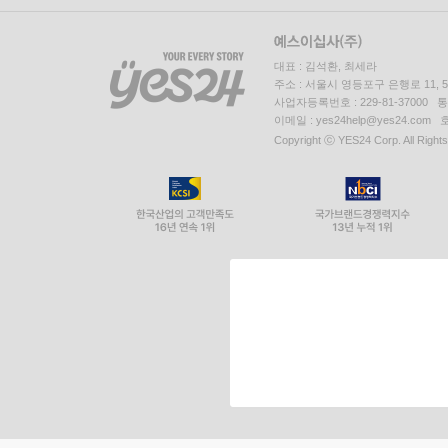
대표 : 김석환, 최세라
주소 : 서울시 영등포구 은행로 11,
사업자등록번호 : 229-81-37000 
이메일 : yes24help@yes24.c
Copyright ⓒ YES24 Corp. All Right