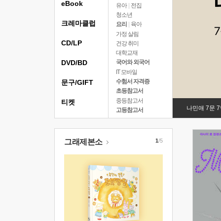
eBook
유아
|
전집
청소년
크레마클럽
요리
|
육아
가정 살림
CD/LP
건강 취미
대학교재
DVD/BD
국어와 외국어
IT 모바일
수험서 자격증
문구/GIFT
초등참고서
중등참고서
티켓
나민애 7문 
고등참고서
그래제본소
1
/5