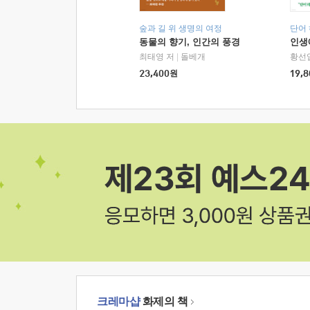
숲과 길 위 생명의 여정
단어
동물의 향기, 인간의 풍경
인생
최태영 저
|
돌베개
황선
23,400
원
19,8
크레마샵
화제의 책