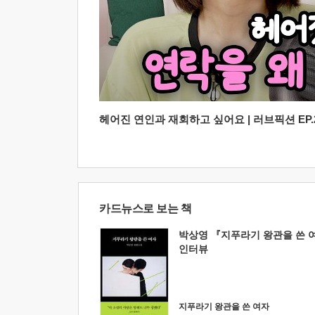
헤어진 연인과 재회하고 싶어요 | 러브픽션 EP.2
카드뉴스로 보는 책
박상영 『지푸라기 왕관을 쓴 
인터뷰
지푸라기 왕관을 쓴 여자