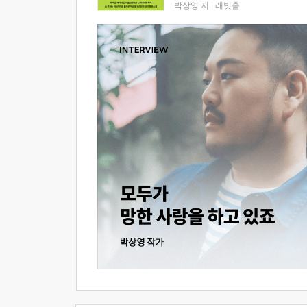
박상영 저
|
래빗홀