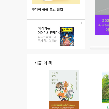
추억이 퐁퐁 도넛 빵집
지금, 이 책