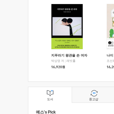
지푸라기 왕관을 쓴 여자
나이 
박상영 저
|
래빗홀
조선
16,920
원
16,2
도서
중고샵
예스's Pick