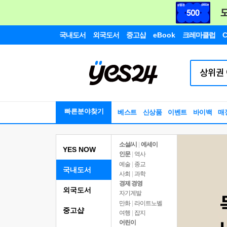
국내도서
외국도서
중고샵
eBook
크레마클럽
C
빠른분야찾기
베스트
신상품
이벤트
바이백
매
소설/시
|
에세이
YES NOW
인문
|
역사
예술
|
종교
국내도서
사회
|
과학
경제 경영
외국도서
자기계발
만화
|
라이트노벨
중고샵
여행
|
잡지
어린이