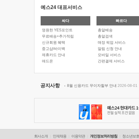
예스24 대표서비스
싸다
빠르다
영원한 YES포인트
총알배송
무료배송+추가적립
총알검색
신규회원 혜택
매장 픽업 서비스
중고샵/바이백
알림 신청 안내
제휴카드 안내
모바일 서비스
애드온
간편결제 서비스
공지사항
8월 신용카드 무이자할부 안내
2026-08-01
회사소개
인재채용
이용약관
개인정보처리방침
청소년보