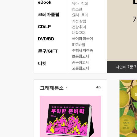
eBook
유아
|
전집
청소년
크레마클럽
요리
|
육아
가정 살림
CD/LP
건강 취미
대학교재
DVD/BD
국어와 외국어
IT 모바일
수험서 자격증
문구/GIFT
초등참고서
중등참고서
티켓
나민애 7문 
고등참고서
그래제본소
4
/5