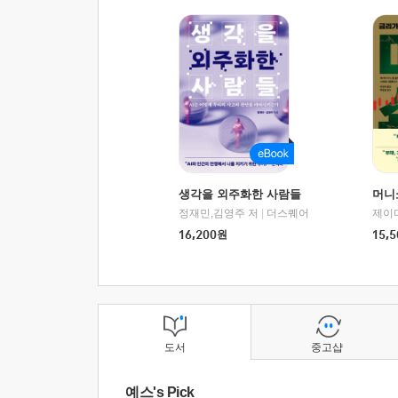
생각을 외주화한 사람들
머니
정재민,김영주 저
|
더스퀘어
16,200
원
15,5
도서
중고샵
예스's Pick