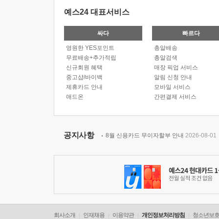
예스24 대표서비스
싸다
빠르다
영원한 YES포인트
총알배송
무료배송+추가적립
총알검색
신규회원 혜택
매장 픽업 서비스
중고샵/바이백
알림 신청 안내
제휴카드 안내
모바일 서비스
애드온
간편결제 서비스
공지사항
8월 신용카드 무이자할부 안내
2026-08-01
회사소개
인재채용
이용약관
개인정보처리방침
청소년보