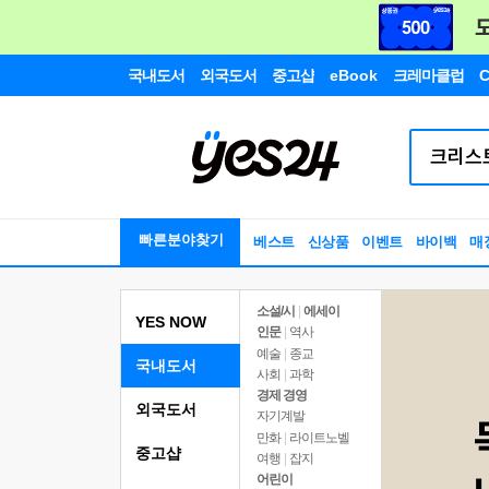
국내도서
외국도서
중고샵
eBook
크레마클럽
C
빠른분야찾기
베스트
신상품
이벤트
바이백
매
소설/시
|
에세이
YES NOW
인문
|
역사
예술
|
종교
국내도서
사회
|
과학
경제 경영
외국도서
자기계발
만화
|
라이트노벨
중고샵
여행
|
잡지
어린이