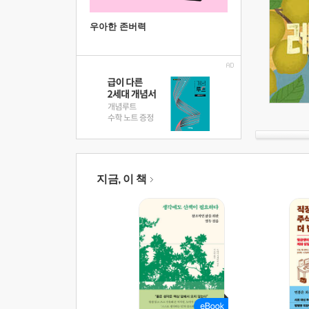
우아한 존버력
지금, 이 책