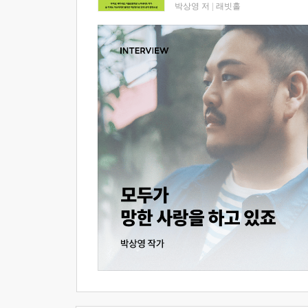
박상영 저
|
래빗홀