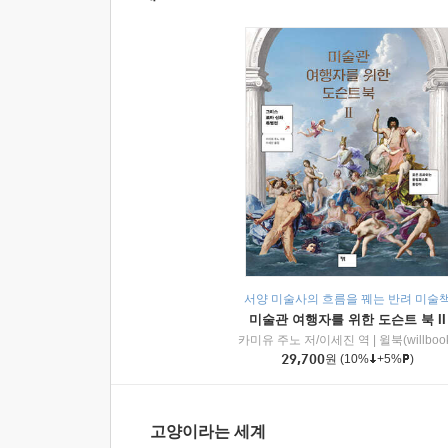
서양 미술사의 흐름을 꿰는 반려 미술
미술관 여행자를 위한 도슨트 북 II
카미유 주노 저/이세진 역
|
윌북(willboo
29,700
원
(10%
+5%
)
고양이라는 세계