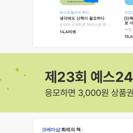
베스트셀러의 뿌리
직장
생각에도 산책이 필요하다
[단
로 
도야마 시게히코 저/지소연 역
|
알에이치코리아(
14,400
원
18,4
크레마샵
화제의 책