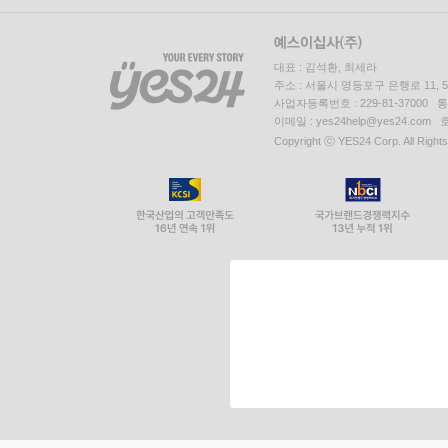
대표 : 김석환, 최세라
주소 : 서울시 영등포구 은행로 11,
사업자등록번호 : 229-81-37000 
이메일 : yes24help@yes24.c
Copyright ⓒ YES24 Corp. All Right