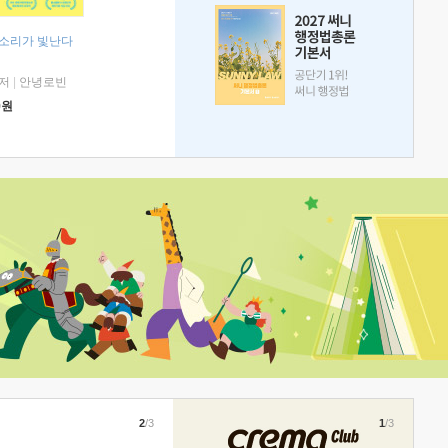
 소리가 빛난다
저
|
안녕로빈
0
원
2
/3
1
/3