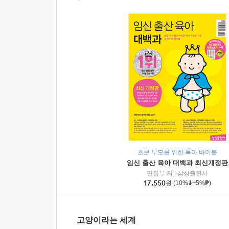
초보 부모를 위한 육아 바이블
임신 출산 육아 대백과 최신개정판
편집부 저
|
삼성출판사
17,550
원
(10%
+5%
)
고양이라는 세계