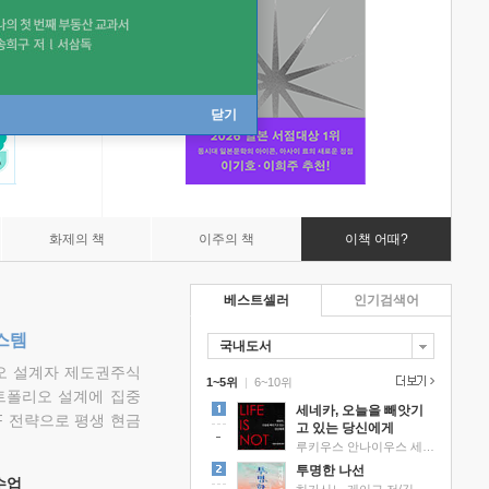
닫기
화제의 책
이주의 책
이책 어때?
베스트셀러
인기검색어
스템
국내도서
리오 설계자 제도권주식
1~5위
|
6~10위
트폴리오 설계에 집중
세네카, 오늘을 빼앗기
F 전략으로 평생 현금
고 있는 당신에게
루키우스 안나이우스 세네카 저/하와이 대저택 편역
투명한 나선
 수업