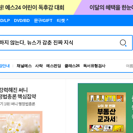
D/LP
DVD/BD
문구
/GIFT
티켓
독서유형검사
장안내
채널예스
사락
예스펀딩
클래스24
RBTI Lab
여
독서유형검사