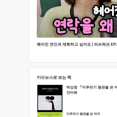
헤어진 연인과 재회하고 싶어요 | 러브픽션 EP.2
카드뉴스로 보는 책
박상영 『지푸라기 왕관을 쓴 
인터뷰
지푸라기 왕관을 쓴 여자