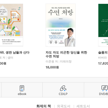
60, 생판 남들과 산다
자도 자도 피곤한 당신을 위한
슬픔의
수면 처방
희 저
|
샘터
바버라 
이준용 저
|
미래의창
00
원
17,82
18,000
원
eBook
CD/LP
DVD/
화제의 책
외국도서
세트도서