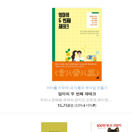
아이를 키우며 내 이름의 부수입 만들기
엄마의 두 번째 재테크
우리나,정예용,유재숙,양지인,손효영,최미영,조민주,이진현,차미숙,서미숙 저
15,750
원
(10%
+5%
)