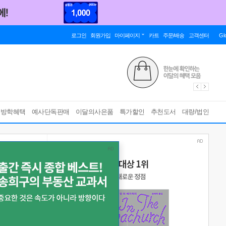
로그인
회원가입
마이페이지
카트
주문/배송
고객센터
Gl
름방학혜택
예사단독판매
이달의사은품
특가할인
추천도서
대량/법인