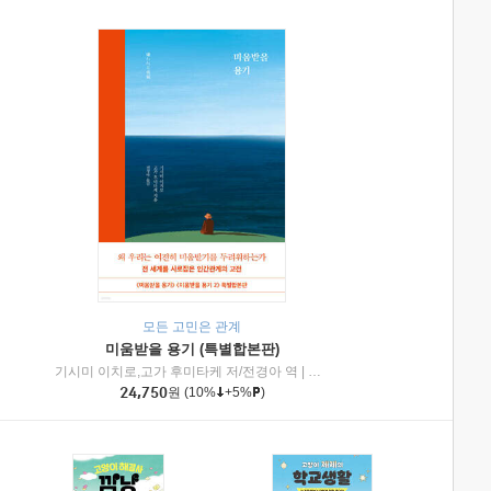
모든 고민은 관계
미움받을 용기 (특별합본판)
기시미 이치로,고가 후미타케 저/전경아 역
|
제이브리즈북스
|
인플루엔셜
24,750
원
(10%
+5%
)