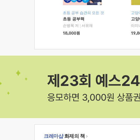
초등 공부 습관의 모든 것
고양
초등 공부력
고양
손병목 저
|
서유재
이미
18,000
원
19,8
크레마샵
화제의 책