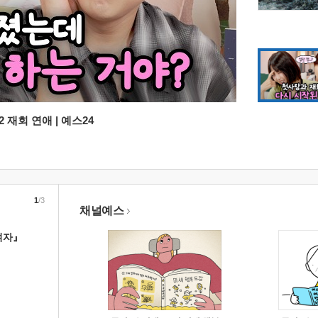
 재회 연애 | 예스24
1
/3
채널예스
여자』