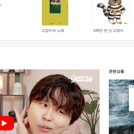
는
고양이의 노래
100만 번 산 고양이
관련상품