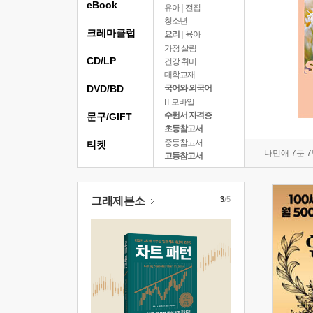
eBook
유아
|
전집
청소년
크레마클럽
요리
|
육아
가정 살림
CD/LP
건강 취미
대학교재
DVD/BD
국어와 외국어
IT 모바일
수험서 자격증
문구/GIFT
초등참고서
중등참고서
티켓
나민애 7문 
고등참고서
그래제본소
3
/5