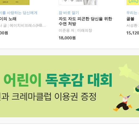
이를 사랑하는 당신에게
잠 바로 알기
우리는
이의 노래
자도 자도 피곤한 당신을 위한
골볼
수면 처방
나 글
|
에이치비프레스(HBPRESS)
서성환 
이준용 저
|
미래의창
00
원
15,12
18,000
원