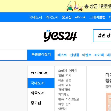
국내도서
외국도서
중고샵
eBook
크레마클럽
C
빠른분야찾기
베스트
신상품
이벤트
바이백
매
소설/시
|
에세이
YES NOW
인문
|
역사
예술
|
종교
국내도서
사회
|
과학
경제 경영
외국도서
자기계발
만화
|
라이트노벨
중고샵
여행
|
잡지
어린이