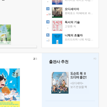
히가시노 게이고 저/김선영 역
오디세이아
호메로스 저/페테르 파울 루벤스 그림/박문재 역
10
독서의 기술
고명환 저
니체의 초월자
프리드리히 니체 저/김철 편역
2
2
/3
출판사 추천