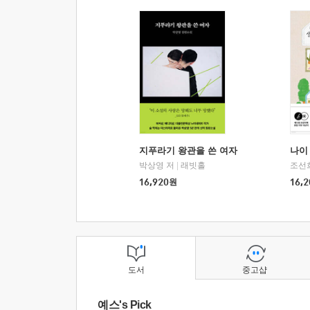
지푸라기 왕관을 쓴 여자
나이 
박상영 저
|
래빗홀
조선
16,920
원
16,2
도서
중고샵
예스's Pick