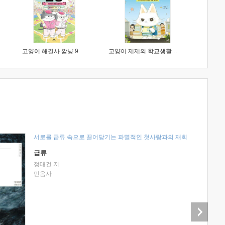
고양이 해결사 깜냥 9
고양이 제제의 학교생활 1 : 초등학생이 이렇게 힘들 줄이야
서로를 급류 속으로 끌어당기는 파멸적인 첫사랑과의 재회
급류
정대건 저
민음사