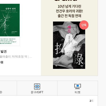
 발견
블래츨리 저/제효영 역
|
디플롯
0
원
BD
문구/GIFT
티켓
2
/5