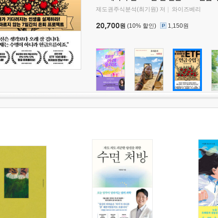
제도권주식분석(최기원) 저
와이즈베리
20,700
원
(10% 할인)
1,150원