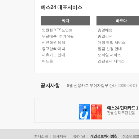
예스24 대표서비스
싸다
빠르다
영원한 YES포인트
총알배송
무료배송+추가적립
총알검색
신규회원 혜택
매장 픽업 서비스
중고샵/바이백
알림 신청 안내
제휴카드 안내
모바일 서비스
애드온
간편결제 서비스
공지사항
8월 신용카드 무이자할부 안내
2026-08-01
회사소개
인재채용
이용약관
개인정보처리방침
청소년보