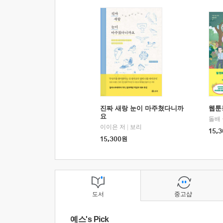
진짜 새랑 눈이 마주쳤다니까
웹툰
요
돌배
이이은 저
|
보리
15,3
15,300
원
도서
중고샵
예스's Pick