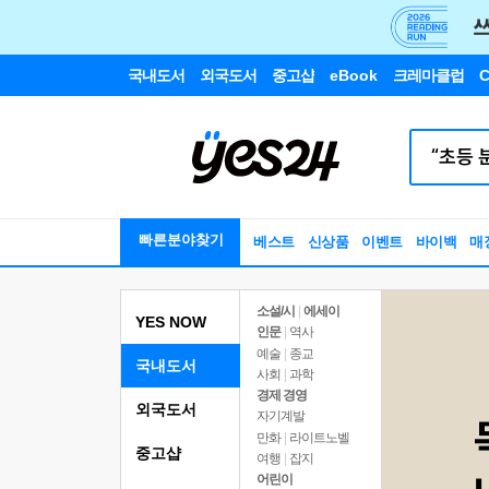
국내도서
외국도서
중고샵
eBook
크레마클럽
C
빠른분야찾기
베스트
신상품
이벤트
바이백
매
소설/시
|
에세이
YES NOW
인문
|
역사
예술
|
종교
국내도서
사회
|
과학
경제 경영
외국도서
자기계발
만화
|
라이트노벨
중고샵
여행
|
잡지
어린이