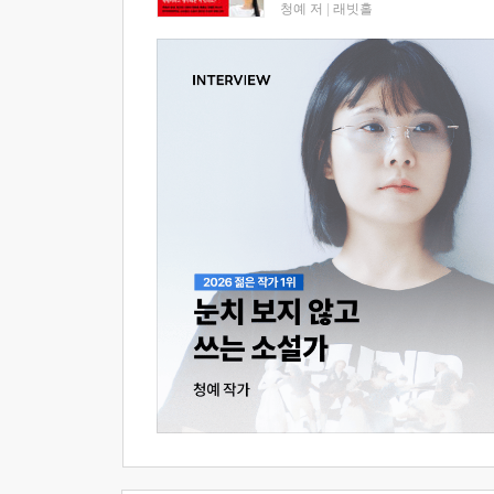
청예 저
|
래빗홀