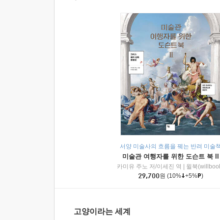
서양 미술사의 흐름을 꿰는 반려 미술
미술관 여행자를 위한 도슨트 북 II
카미유 주노 저/이세진 역
|
윌북(willboo
29,700
원
(10%
+5%
)
고양이라는 세계