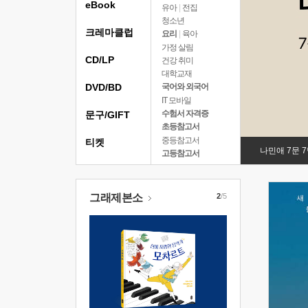
eBook
유아
|
전집
청소년
크레마클럽
요리
|
육아
가정 살림
CD/LP
건강 취미
대학교재
DVD/BD
국어와 외국어
IT 모바일
수험서 자격증
문구/GIFT
초등참고서
중등참고서
티켓
나민애 7문 
고등참고서
그래제본소
2
/5