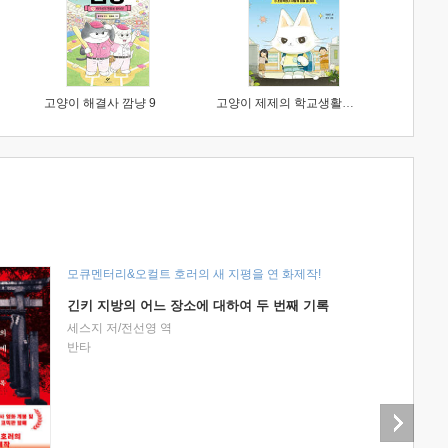
고양이 해결사 깜냥 9
고양이 제제의 학교생활 1 : 초등학생이 이렇게 힘들 줄이야
모큐멘터리&오컬트 호러의 새 지평을 연 화제작!
긴키 지방의 어느 장소에 대하여 두 번째 기록
세스지 저/전선영 역
반타