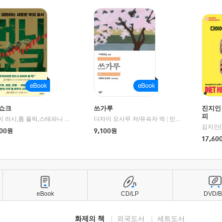
쇼크
쓰가루
진지인
피
제이미 러시,톰 올릭,스테파니 플랜더스 편저/임경은 역/박정호 감수
다자이 오사무 저/유숙자 역
|
교보문고
|
민음사
김지인(
00
원
9,100
원
17,60
eBook
CD/LP
DVD/
화제의 책
외국도서
세트도서