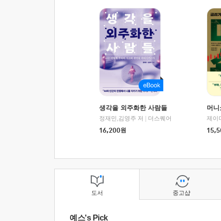
생각을 외주화한 사람들
머니
정재민,김영주 저
|
더스퀘어
16,200
원
15,5
도서
중고샵
예스's Pick