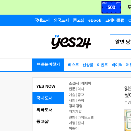
국내도서
외국도서
중고샵
eBook
크레마클럽
C
빠른분야찾기
베스트
신상품
이벤트
바이백
매
소설/시
|
에세이
YES NOW
인문
|
역사
예술
|
종교
국내도서
사회
|
과학
경제 경영
외국도서
자기계발
만화
|
라이트노벨
중고샵
여행
|
잡지
어린이