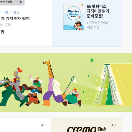
 수 있는 원칙
주가 가치투자 법칙
저
|
길벗
0
원
3
/3
1
/3