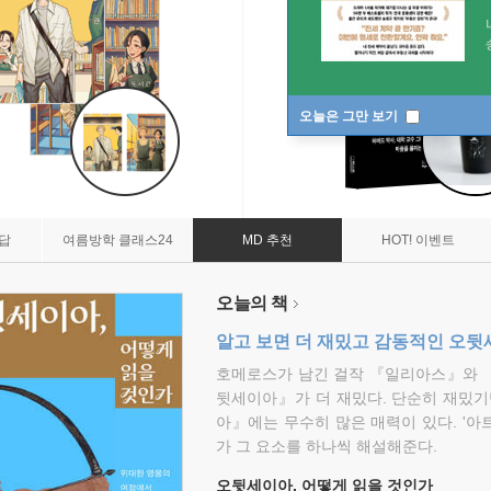
오늘은 그만 보기
7답
여름방학 클래스24
MD 추천
HOT! 이벤트
오늘의 책
알고 보면 더 재밌고 감동적인 오
호메로스가 남긴 걸작 『일리아스』와 
뒷세이아』가 더 재밌다. 단순히 재밌기
아』에는 무수히 많은 매력이 있다. '아
가 그 요소를 하나씩 해설해준다.
오뒷세이아, 어떻게 읽을 것인가