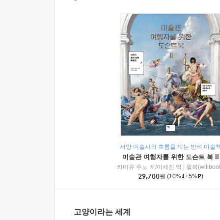
서양 미술사의 흐름을 꿰는 반려 미술
미술관 여행자를 위한 도슨트 북 II
카미유 주노 저/이세진 역
|
윌북(willboo
29,700
원
(10%
+5%
)
고양이라는 세계