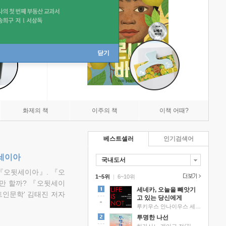
닫기
화제의 책
이주의 책
이책 어때?
베스트셀러
인기검색어
뒷세이아
국내도서
『오뒷세이아』. 『오
1~5위
|
6~10위
만 할까? 『오뒷세이
세네카, 오늘을 빼앗기
트인문학' 김태진 저자
고 있는 당신에게
루키우스 안나이우스 세네카 저/하와이 대저택 편역
투명한 나선