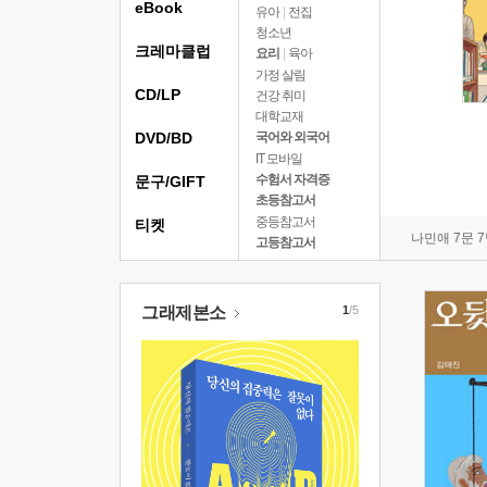
eBook
유아
|
전집
청소년
크레마클럽
요리
|
육아
가정 살림
CD/LP
건강 취미
대학교재
DVD/BD
국어와 외국어
IT 모바일
수험서 자격증
문구/GIFT
초등참고서
중등참고서
티켓
나민애 7문 
고등참고서
그래제본소
1
/5