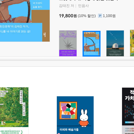
김태진 저
민음사
19,800
원
(10% 할인)
1,100원