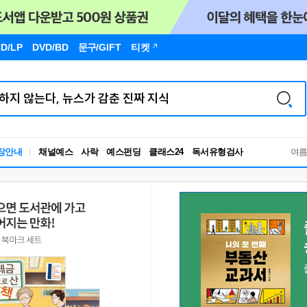
D/LP
DVD/BD
문구
/GIFT
티켓
독서유형검사
장안내
채널예스
사락
예스펀딩
클래스24
여
RBTI Lab
독서유형검사