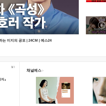
 미지의 공포 | 24CM | 예스24
1
/3
채널예스
여자』