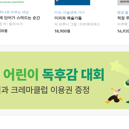
 하나로 바뀌는 세상
미피, 미술관에 가다
평생 쓸
에 단어가 스며드는 순간
미피와 예술가들
적정 
엽 저
|
빛의서가
딕 브루너 그림
|
아트북프레스
이주택 
00
원
18,900
원
16,92