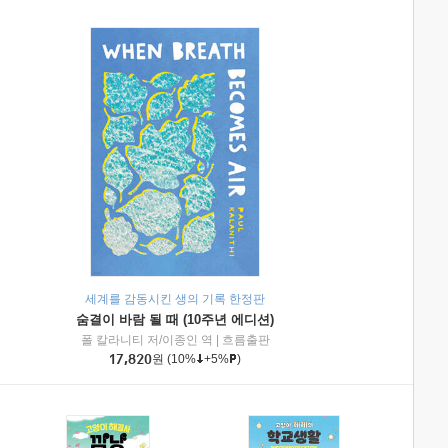
세계를 감동시킨 생의 기록 한정판
숨결이 바람 될 때 (10주년 에디션)
|
미래엔아이세움
폴 칼라니티 저/이종인 역
|
흐름출판
17,820
원
(10%
+5%
)