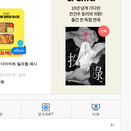
 다이어트 밀프렙 레시
진지인) 저
|
길벗
0
원
BD
문구/GIFT
티켓
1
/5