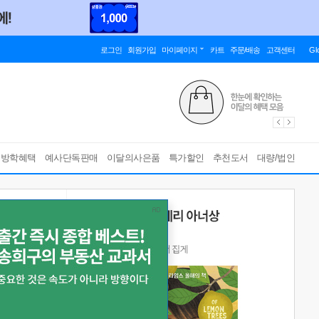
로그인
회원가입
마이페이지
카트
주문/배송
고객센터
Gl
름방학혜택
예사단독판매
이달의사은품
특가할인
추천도서
대량/법인