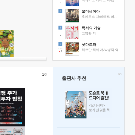
히가시노 게이고 저/김선영 역
오디세이아
호메로스 저/페테르 파울 루벤스 그림/박문재 역
독서의 기술
고명환 저
싯다르타
헤르만 헤세 저/박병덕 역
1
1
/3
출판사 추천