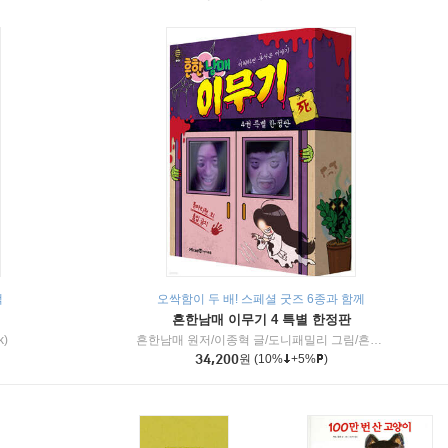
책
오싹함이 두 배! 스페셜 굿즈 6종과 함께
흔한남매 이무기 4 특별 한정판
k)
흔한남매 원저/이종혁 글/도니패밀리 그림/흔한컴퍼니 감수
34,200
원
(10%
+5%
)