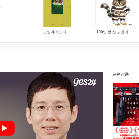
는
고양이의 노래
100만 번 산 고양이
관련상품