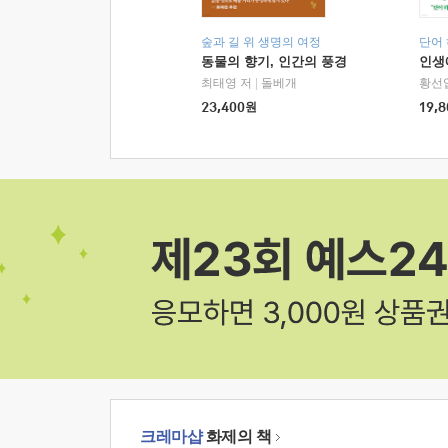
숲과 길 위 생명의 여정
단어
동물의 향기, 인간의 풍경
인생
최태영 저
|
돌베개
황선
23,400
원
19,8
크레마샵
화제의 책