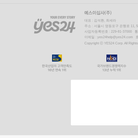
대표 : 김석환, 최세라
주소 : 서울시 영등포구 은행로 11,
사업자등록번호 : 229-81-37000 
이메일 : yes24help@yes24.c
Copyright ⓒ YES24 Corp. All Right