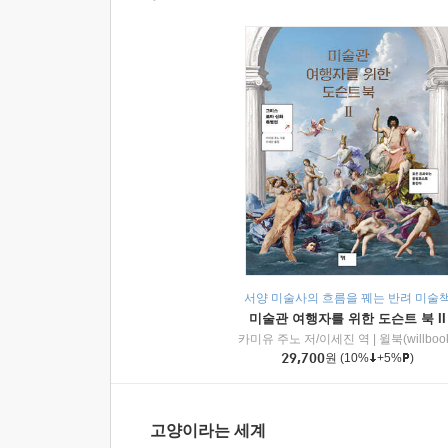
서양 미술사의 흐름을 꿰는 반려 미술
미술관 여행자를 위한 도슨트 북 II
카미유 주노 저/이세진 역
|
윌북(willboo
29,700
원
(10%
+5%
)
고양이라는 세계