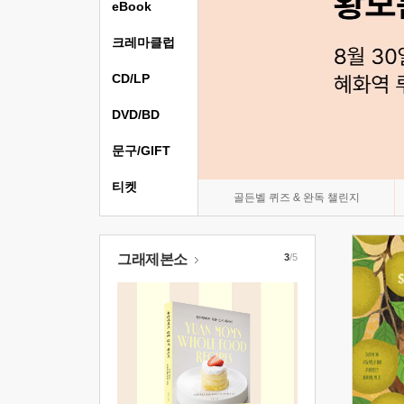
eBook
크레마클럽
CD/LP
DVD/BD
문구/GIFT
티켓
골든벨 퀴즈 & 완독 챌린지
그래제본소
3
/5