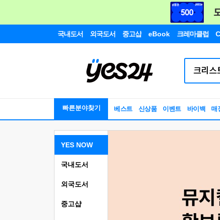
국내도서
외국도서
중고샵
eBook
크레마클럽
C
빠른분야찾기
베스트
신상품
이벤트
바이백
매
YES NOW
국내도서
외국도서
중고샵