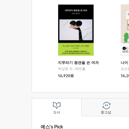
지푸라기 왕관을 쓴 여자
나이 
박상영 저
|
래빗홀
조선
16,920
원
16,2
도서
중고샵
예스's Pick