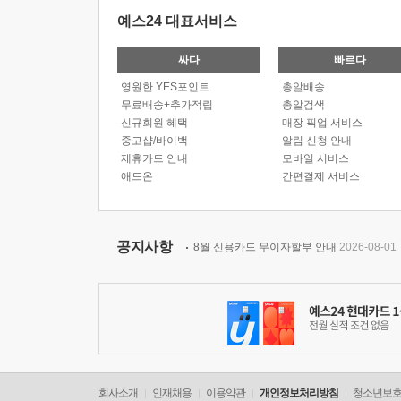
예스24 대표서비스
싸다
빠르다
영원한 YES포인트
총알배송
무료배송+추가적립
총알검색
신규회원 혜택
매장 픽업 서비스
중고샵/바이백
알림 신청 안내
제휴카드 안내
모바일 서비스
애드온
간편결제 서비스
공지사항
8월 신용카드 무이자할부 안내
2026-08-01
회사소개
인재채용
이용약관
개인정보처리방침
청소년보