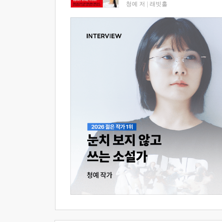
청예 저
|
래빗홀