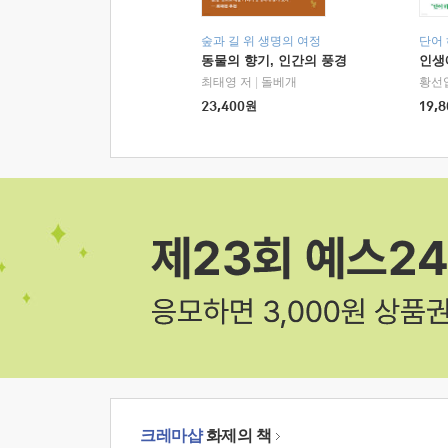
숲과 길 위 생명의 여정
단어
동물의 향기, 인간의 풍경
인생
최태영 저
|
돌베개
황선
23,400
원
19,8
크레마샵
화제의 책