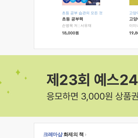
초등 공부 습관의 모든 것
고양
초등 공부력
고양
손병목 저
|
서유재
이미
18,000
원
19,8
크레마샵
화제의 책