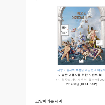
서양 미술사의 흐름을 꿰는 반려 미술
미술관 여행자를 위한 도슨트 북 II
카미유 주노 저/이세진 역
|
윌북(willboo
29,700
원
(10%
+5%
)
고양이라는 세계