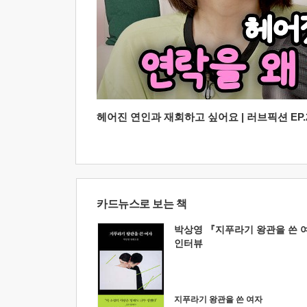
헤어진 연인과 재회하고 싶어요 | 러브픽션 EP.2
카드뉴스로 보는 책
박상영 『지푸라기 왕관을 쓴 
인터뷰
지푸라기 왕관을 쓴 여자