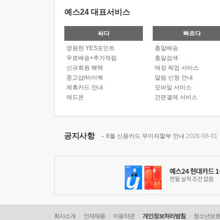
예스24 대표서비스
싸다
빠르다
영원한 YES포인트
총알배송
무료배송+추가적립
총알검색
신규회원 혜택
매장 픽업 서비스
중고샵/바이백
알림 신청 안내
제휴카드 안내
모바일 서비스
애드온
간편결제 서비스
공지사항
8월 신용카드 무이자할부 안내
2026-08-01
회사소개
인재채용
이용약관
개인정보처리방침
청소년보