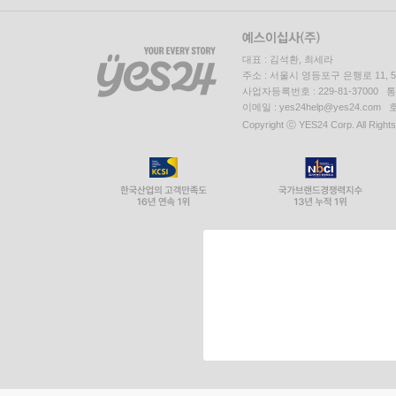
대표 : 김석환, 최세라
주소 : 서울시 영등포구 은행로 11,
사업자등록번호 : 229-81-37000 
이메일 : yes24help@yes24.c
Copyright ⓒ YES24 Corp. All Right