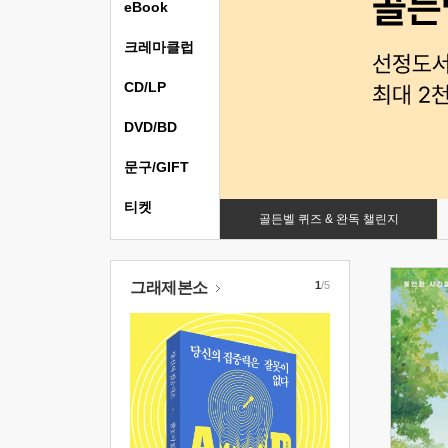
eBook
크레마클럽
CD/LP
DVD/BD
문구/GIFT
티켓
골든벨 퀴즈 & 완독 챌린지
그래제본소
1
/5