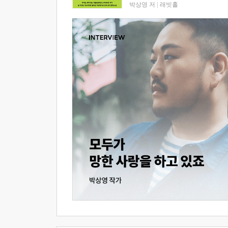
박상영 저
|
래빗홀