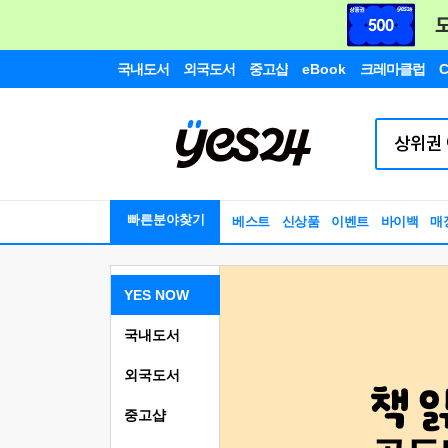
국내도서
외국도서
중고샵
eBook
크레마클럽
C
빠른분야찾기
베스트
신상품
이벤트
바이백
매
YES NOW
국내도서
외국도서
중고샵