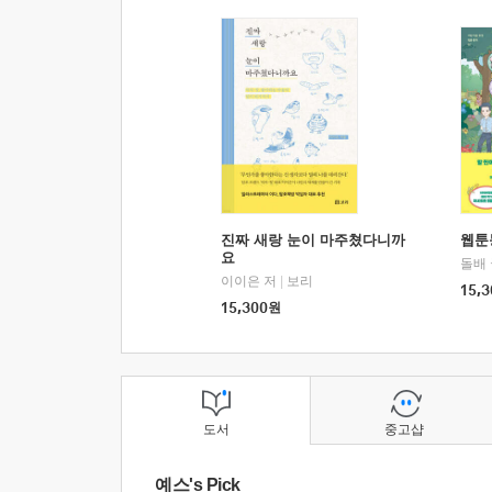
진짜 새랑 눈이 마주쳤다니까
웹툰
요
돌배
이이은 저
|
보리
15,3
15,300
원
도서
중고샵
예스's Pick