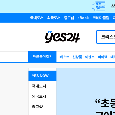
국내도서
외국도서
중고샵
eBook
크레마클럽
C
빠른분야찾기
베스트
신상품
이벤트
바이백
매
YES NOW
국내도서
외국도서
중고샵