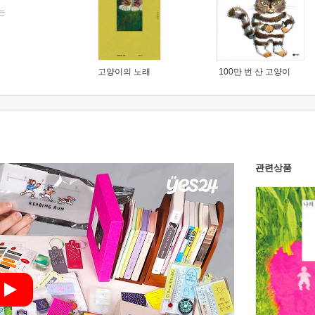
는
고양이의 노래
100만 번 산 고양이
관련상품