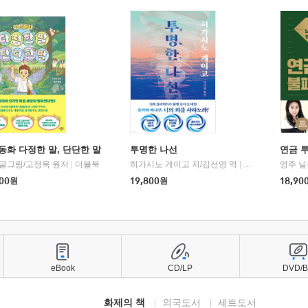
동화 다정한 말, 단단한 말
투명한 나선
연금 
 글그림/고정욱 원저
|
더블북
히가시노 게이고 저/김선영 역
|
북다
영주 닐
00
원
19,800
원
18,90
eBook
CD/LP
DVD/
화제의 책
외국도서
세트도서