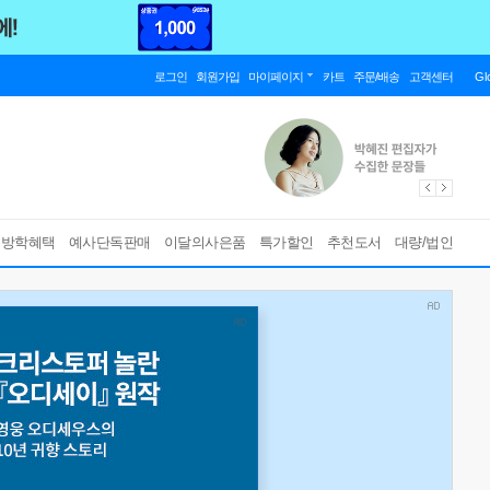
로그인
회원가입
마이페이지
카트
주문/배송
고객센터
Gl
름방학혜택
예사단독판매
이달의사은품
특가할인
추천도서
대량/법인