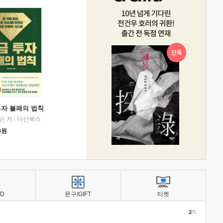
투자 불패의 법칙
슨 저
|
다산북스
0
원
BD
문구/GIFT
티켓
2
/5