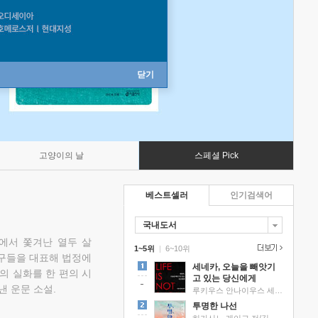
닫기
고양이의 날
스페셜 Pick
베스트셀러
인기검색어
국내도서
에서 쫓겨난 열두 살
1~5위
|
6~10위
친구들을 대표해 법정에
세네카, 오늘을 빼앗기
의 실화를 한 편의 시
고 있는 당신에게
낸 운문 소설.
루키우스 안나이우스 세네카 저/하와이 대저택 편역
투명한 나선