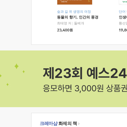
숲과 길 위 생명의 여정
단어
동물의 향기, 인간의 풍경
인생
최태영 저
|
돌베개
황선
23,400
원
19,8
크레마샵
화제의 책