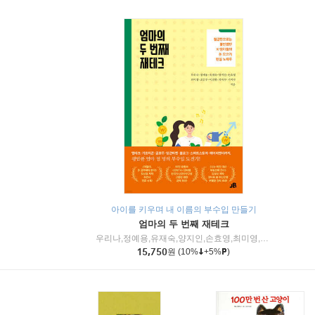
아이를 키우며 내 이름의 부수입 만들기
엄마의 두 번째 재테크
우리나,정예용,유재숙,양지인,손효영,최미영,조민주,이진현,차미숙,서미숙 저
15,750
원
(10%
+5%
)