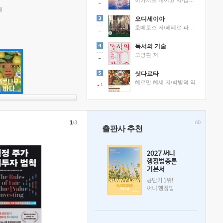
히가시노 게이고 저/김선영 역
래
오디세이아
호메로스 저/페테르 파울 루벤스 그림/박문재 역
독서의 기술
고명환 저
싯다르타
헤르만 헤세 저/박병덕 역
1
1
/3
출판사 추천