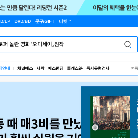
D/LP
DVD/BD
문구
/GIFT
티켓
독서유형검사
장안내
채널예스
사락
예스펀딩
클래스24
여
RBTI Lab
독서유형검사