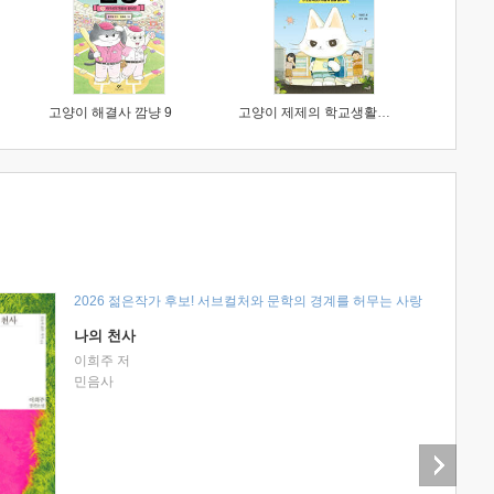
고양이 해결사 깜냥 9
고양이 제제의 학교생활 1 : 초등학생이 이렇게 힘들 줄이야
2026 젊은작가 후보! 서브컬처와 문학의 경계를 허무는 사랑
나의 천사
이희주 저
민음사