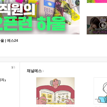
 | 예스24
1
/3
채널예스
여자』