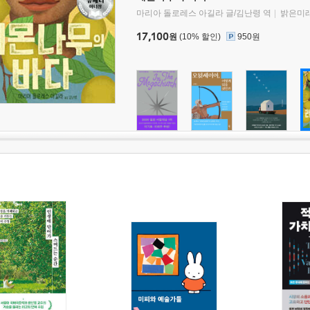
마리아 돌로레스 아길라 글/김난령 역
밝은미
17,100
원
(10% 할인)
950원