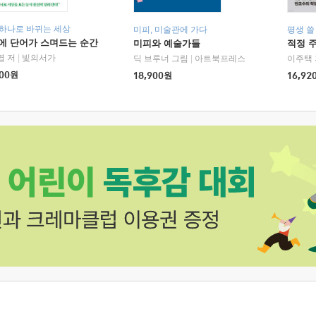
 하나로 바뀌는 세상
미피, 미술관에 가다
평생 쓸
에 단어가 스며드는 순간
미피와 예술가들
적정 
엽 저
|
빛의서가
딕 브루너 그림
|
아트북프레스
이주택 
00
원
18,900
원
16,92