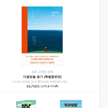
모든 고민은 관계
미움받을 용기 (특별합본판)
기시미 이치로,고가 후미타케 저/전경아 역
|
제이브리즈북스
|
인플루엔셜
24,750
원
(10%
+5%
)