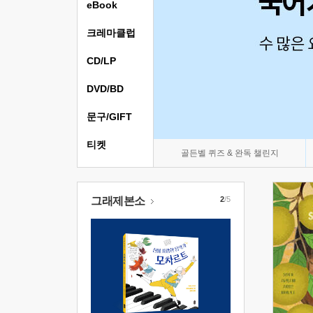
eBook
크레마클럽
CD/LP
DVD/BD
문구/GIFT
티켓
골든벨 퀴즈 & 완독 챌린지
그래제본소
2
/5