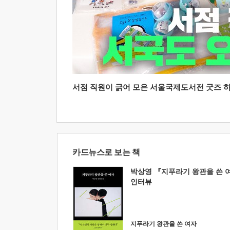
서점 직원이 긁어 모은 서울국제도서전 굿즈 하울
카드뉴스로 보는 책
박상영 『지푸라기 왕관을 쓴 
인터뷰
지푸라기 왕관을 쓴 여자