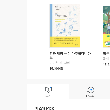
진짜 새랑 눈이 마주쳤다니까
웹툰
요
돌배
이이은 저
|
보리
15,3
15,300
원
도서
중고샵
예스's Pick