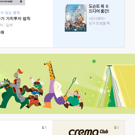
 수 있는 원칙
주가 가치투자 법칙
저
|
길벗
0
원
1
/3
1
/3