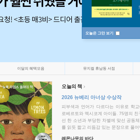
오늘은 그만 보기
이달의 혜택모음
뮤지컬 휴남동 서점
오늘의 책
2026 뉴베리 아너상 수상작
피부색과 언어가 다르다는 이유로 학교
로베르토와 멕시코계 아이들. 75명의 
선 한 소년과 부당한 차별에 맞선 공동체
를 읽듯 짧고 리듬감 있는 문장으로 풀어
레몬나무의 바다