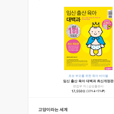
초보 부모를 위한 육아 바이블
임신 출산 육아 대백과 최신개정판
편집부 저
|
삼성출판사
17,550
원
(10%
+5%
)
고양이라는 세계