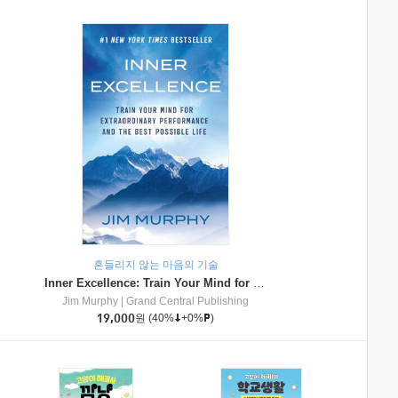
흔들리지 않는 마음의 기술
Inner Excellence: Train Your Mind for Extraordinary Performance and the Best Possible Life
Jim Murphy
|
Grand Central Publishing
19,000
원
(40%
+0%
)