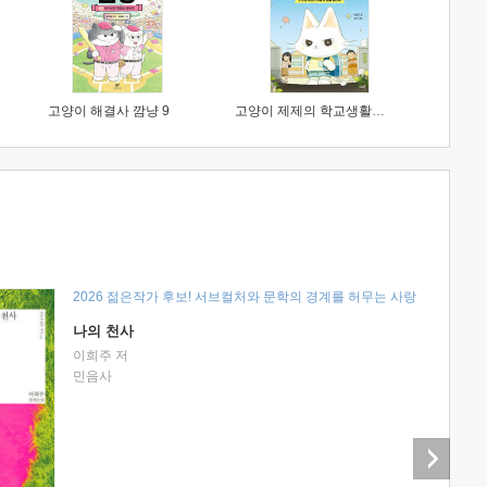
고양이 해결사 깜냥 9
고양이 제제의 학교생활 1 : 초등학생이 이렇게 힘들 줄이야
2026 젊은작가 후보! 서브컬처와 문학의 경계를 허무는 사랑
나의 천사
이희주 저
민음사