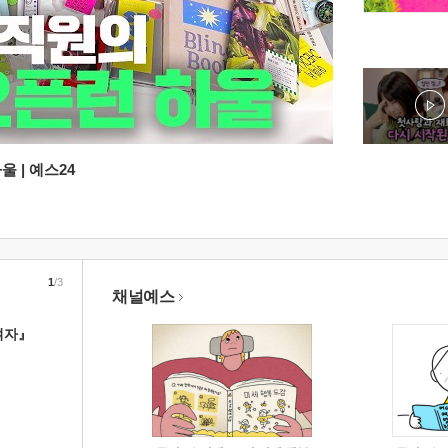
 | 예스24
1
/3
채널예스
여자』