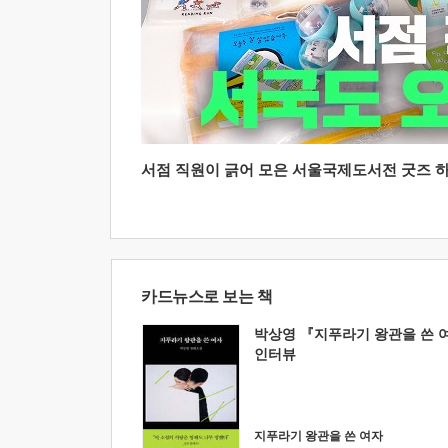
서점 직원이 긁어 모은 서울국제도서전 굿즈 하울
카드뉴스로 보는 책
박상영 『지푸라기 왕관을 쓴 
인터뷰
지푸라기 왕관을 쓴 여자