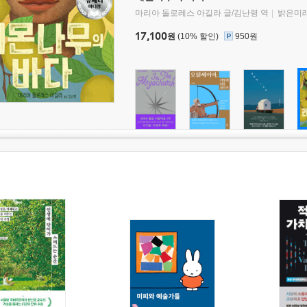
마리아 돌로레스 아길라 글/김난령 역
밝은미
17,100
원
(10% 할인)
950원