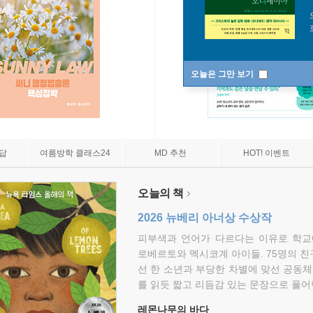
오늘은 그만 보기
7답
여름방학 클래스24
MD 추천
HOT! 이벤트
오늘의 책
2026 뉴베리 아너상 수상작
피부색과 언어가 다르다는 이유로 학교
로베르토와 멕시코계 아이들. 75명의 
선 한 소년과 부당한 차별에 맞선 공동체
를 읽듯 짧고 리듬감 있는 문장으로 풀어
레몬나무의 바다