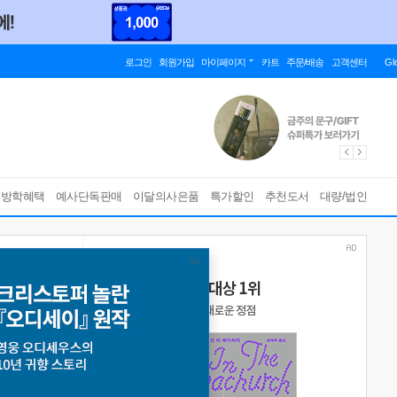
로그인
회원가입
마이페이지
카트
주문/배송
고객센터
Gl
름방학혜택
예사단독판매
이달의사은품
특가할인
추천도서
대량/법인