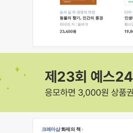
숲과 길 위 생명의 여정
단어
동물의 향기, 인간의 풍경
인생
최태영 저
|
돌베개
황선
23,400
원
19,8
크레마샵
화제의 책