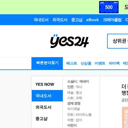
국내도서
외국도서
중고샵
eBook
크레마클럽
C
빠른분야찾기
베스트
신상품
이벤트
바이백
매
소설/시
|
에세이
YES NOW
인문
|
역사
예술
|
종교
국내도서
사회
|
과학
경제 경영
외국도서
자기계발
만화
|
라이트노벨
중고샵
여행
|
잡지
어린이