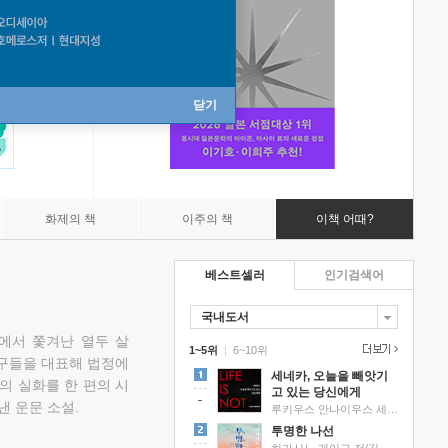
닫기
화제의 책
이주의 책
이책 어때?
베스트셀러
인기검색어
국내도서
에서 쫓겨난 열두 살
1~5위
|
6~10위
친구들을 대표해 법정에
세네카, 오늘을 빼앗기
의 실화를 한 편의 시
고 있는 당신에게
낸 운문 소설.
루키우스 안나이우스 세네카 저/하와이 대저택 편역
투명한 나선