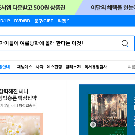
D/LP
DVD/BD
문구
/GIFT
티켓
독서유형검사
장안내
채널예스
사락
예스펀딩
클래스24
여
RBTI Lab
독서유형검사