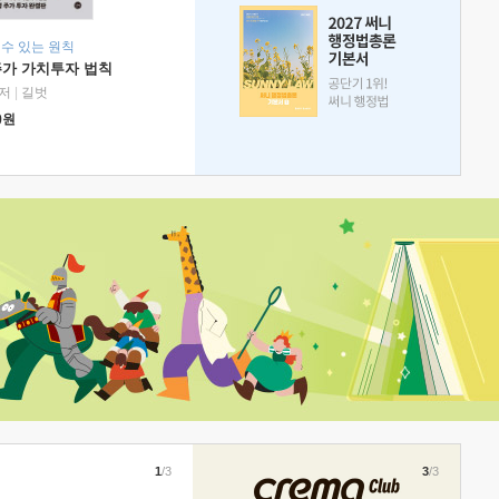
 수 있는 원칙
주가 가치투자 법칙
저
|
길벗
0
원
1
/3
3
/3