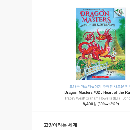
드래곤 마스터들에게 주어진 새로운 임
Tracey West/ Graham Howells (ILT)
|
Scholasti
8,400
원
(30%
+2%
)
고양이라는 세계