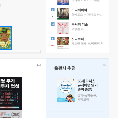
히가시노 게이고 저/김선영 역
래
오디세이아
호메로스 저/페테르 파울 루벤스 그림/박문재 역
독서의 기술
고명환 저
싯다르타
헤르만 헤세 저/박병덕 역
1
1
/3
출판사 추천