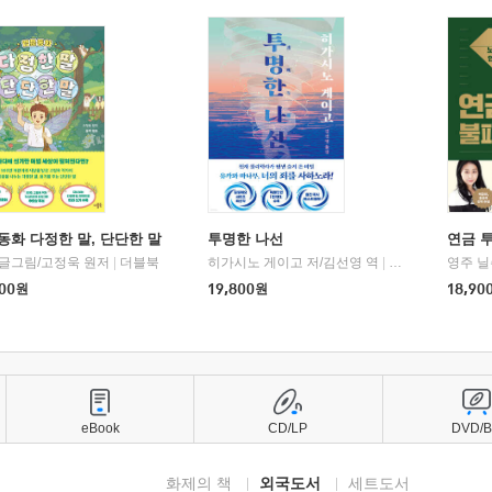
동화 다정한 말, 단단한 말
투명한 나선
연금 
 글그림/고정욱 원저
|
더블북
히가시노 게이고 저/김선영 역
|
북다
영주 닐
00
원
19,800
원
18,90
eBook
CD/LP
DVD/
화제의 책
외국도서
세트도서