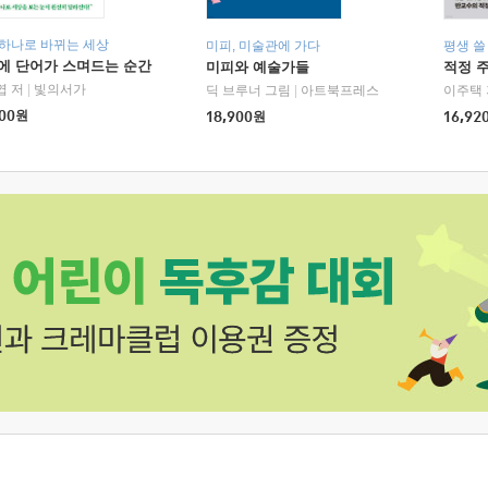
 하나로 바뀌는 세상
미피, 미술관에 가다
평생 쓸
에 단어가 스며드는 순간
미피와 예술가들
적정 
엽 저
|
빛의서가
딕 브루너 그림
|
아트북프레스
이주택 
00
원
18,900
원
16,92