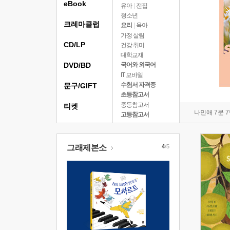
eBook
유아
|
전집
청소년
크레마클럽
요리
|
육아
가정 살림
CD/LP
건강 취미
대학교재
DVD/BD
국어와 외국어
IT 모바일
수험서 자격증
문구/GIFT
초등참고서
중등참고서
티켓
나민애 7문 
고등참고서
그래제본소
4
/5