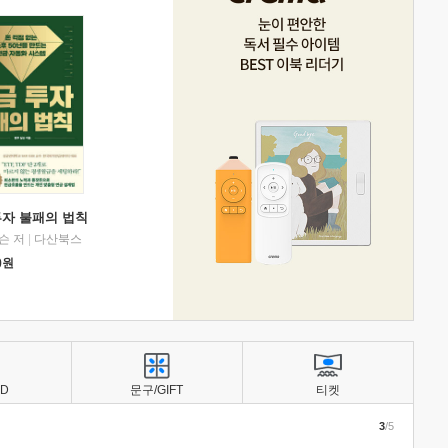
투자 불패의 법칙
슨 저
|
다산북스
0
원
BD
문구/GIFT
티켓
3
/5