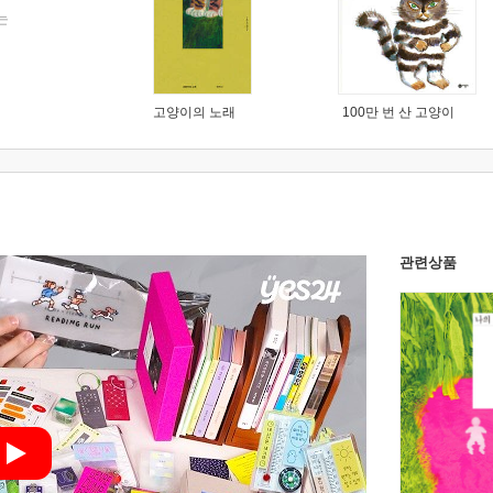
는
고양이의 노래
100만 번 산 고양이
관련상품