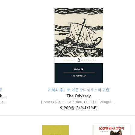
무
지혜와 용기로 이룬 오디세우스의 귀환
Dragon Masters #32 : Heart of the Ruby Dragon (A Branches Book)
The Odyssey
c Inc
Homer / Rieu, E. V. / Rieu, D. C. H.
|
Penguin Group
9,900
원
(34%
+1%
)