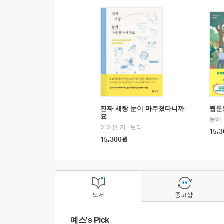
진짜 새랑 눈이 마주쳤다니까
웹툰
요
돌배
이이은 저
|
보리
15,3
15,300
원
도서
중고샵
예스's Pick