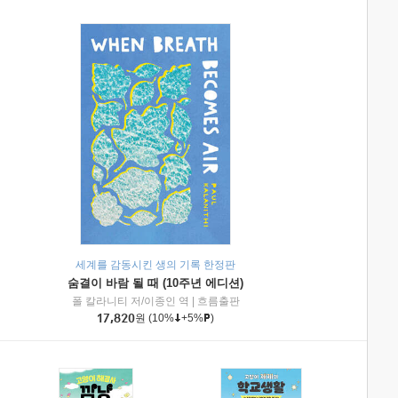
세계를 감동시킨 생의 기록 한정판
숨결이 바람 될 때 (10주년 에디션)
|
미래엔아이세움
폴 칼라니티 저/이종인 역
|
흐름출판
17,820
원
(10%
+5%
)