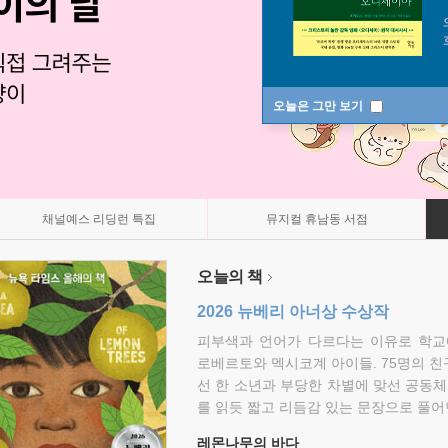
오늘은 그만 보기
채널예스 리딩런 특집
뮤지컬 휴남동 서점
오늘의 책
2026 뉴베리 아너상 수상작
피부색과 언어가 다르다는 이유로 학교
로베르토와 멕시코계 아이들. 75명의 
선 한 소년과 부당한 차별에 맞선 공동체
를 읽듯 짧고 리듬감 있는 문장으로 풀어
레몬나무의 바다