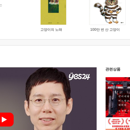
는
고양이의 노래
100만 번 산 고양이
관련상품