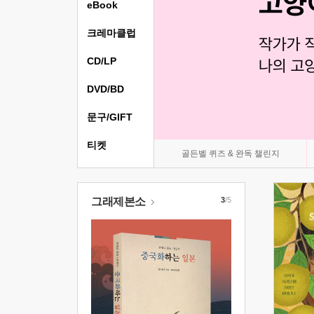
eBook
크레마클럽
CD/LP
DVD/BD
문구/GIFT
티켓
골든벨 퀴즈 & 완독 챌린지
그래제본소
3
/5