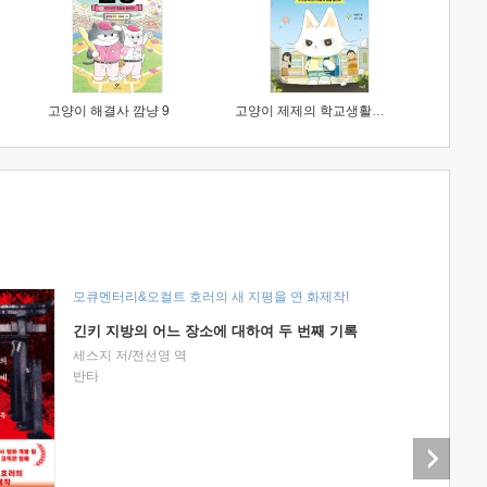
고양이 해결사 깜냥 9
고양이 제제의 학교생활 1 : 초등학생이 이렇게 힘들 줄이야
모큐멘터리&오컬트 호러의 새 지평을 연 화제작!
긴키 지방의 어느 장소에 대하여 두 번째 기록
세스지 저/전선영 역
반타