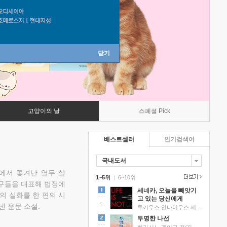
닫기
고양이의 날
스페셜 Pick
베스트셀러
인기검색어
국내도서
에서 쫓겨난 열두 살
1~5위
|
6~10위
친구들을 대표해 법정에
세네카, 오늘을 빼앗기
의 실화를 한 편의 시
고 있는 당신에게
낸 운문 소설.
루키우스 안나이우스 세네카 저/하와이 대저택 편역
투명한 나선