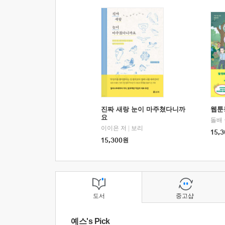
진짜 새랑 눈이 마주쳤다니까
웹툰
요
돌배
이이은 저
|
보리
15,3
15,300
원
도서
중고샵
예스's Pick