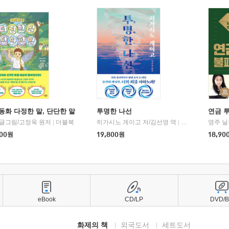
동화 다정한 말, 단단한 말
투명한 나선
연금 
 글그림/고정욱 원저
|
더블북
히가시노 게이고 저/김선영 역
|
북다
영주 닐
00
원
19,800
원
18,90
eBook
CD/LP
DVD/
화제의 책
외국도서
세트도서