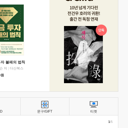
투자 불패의 법칙
슨 저
|
다산북스
0
원
BD
문구/GIFT
티켓
1
/5