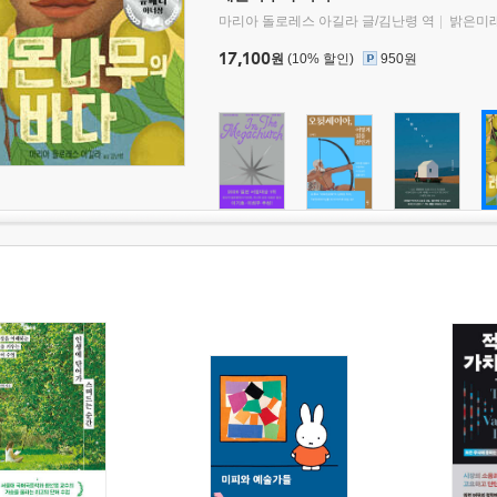
마리아 돌로레스 아길라 글/김난령 역
밝은미
17,100
원
(10% 할인)
950원