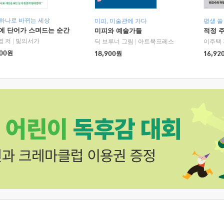
 하나로 바뀌는 세상
미피, 미술관에 가다
평생 쓸
에 단어가 스며드는 순간
미피와 예술가들
적정 
엽 저
|
빛의서가
딕 브루너 그림
|
아트북프레스
이주택 
00
원
18,900
원
16,92