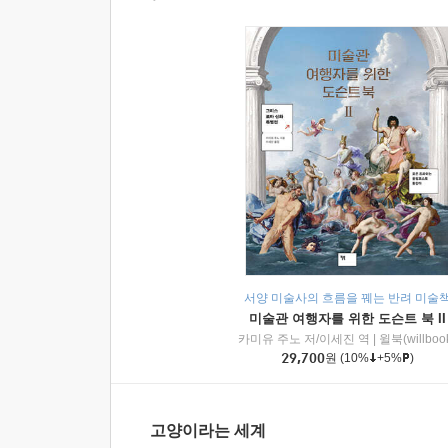
서양 미술사의 흐름을 꿰는 반려 미술
미술관 여행자를 위한 도슨트 북 II
카미유 주노 저/이세진 역
|
윌북(willboo
29,700
원
(10%
+5%
)
고양이라는 세계