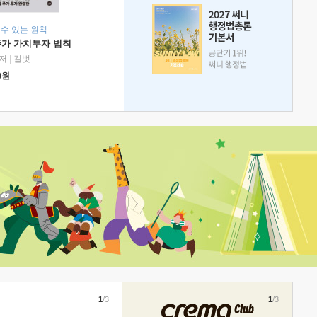
 수 있는 원칙
주가 가치투자 법칙
저
|
길벗
0
원
1
/3
1
/3