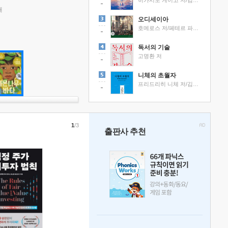
히가시노 게이고 저/김선영 역
래
오디세이아
호메로스 저/페테르 파울 루벤스 그림/박문재 역
독서의 기술
고명환 저
니체의 초월자
프리드리히 니체 저/김철 편역
1
/3
출판사 추천