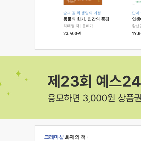
숲과 길 위 생명의 여정
단어
동물의 향기, 인간의 풍경
인생
최태영 저
|
돌베개
황선
23,400
원
19,8
크레마샵
화제의 책