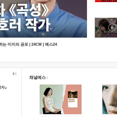
 미지의 공포 | 24CM | 예스24
1
/3
채널예스
여자』