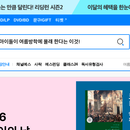
D/LP
DVD/BD
문구
/GIFT
티켓
독서유형검사
장안내
채널예스
사락
예스펀딩
클래스24
여
RBTI Lab
독서유형검사