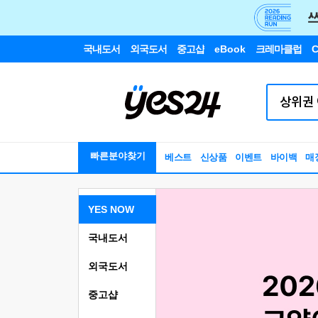
국내도서
외국도서
중고샵
eBook
크레마클럽
C
빠른분야찾기
베스트
신상품
이벤트
바이백
매
YES NOW
국내도서
외국도서
중고샵