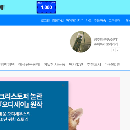
로그인
회원가입
마이페이지
카트
주문/배송
고객센터
Gl
름방학혜택
예사단독판매
이달의사은품
특가할인
추천도서
대량/법인