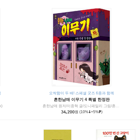
책
오싹함이 두 배! 스페셜 굿즈 6종과 함께
흔한남매 이무기 4 특별 한정판
k)
흔한남매 원저/이종혁 글/도니패밀리 그림/흔한컴퍼니 감수
34,200
원
(10%
+5%
)