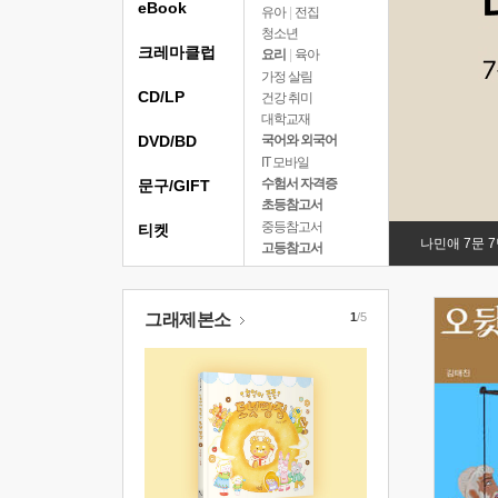
eBook
유아
|
전집
청소년
크레마클럽
요리
|
육아
가정 살림
CD/LP
건강 취미
대학교재
DVD/BD
국어와 외국어
IT 모바일
수험서 자격증
문구/GIFT
초등참고서
중등참고서
티켓
나민애 7문 
고등참고서
그래제본소
1
/5