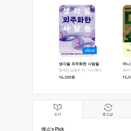
생각을 외주화한 사람들
머니
정재민,김영주 저
|
더스퀘어
16,200
원
15,5
도서
중고샵
예스's Pick