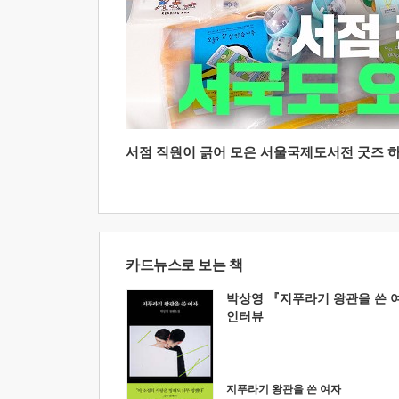
서점 직원이 긁어 모은 서울국제도서전 굿즈 하울
카드뉴스로 보는 책
박상영 『지푸라기 왕관을 쓴 
인터뷰
지푸라기 왕관을 쓴 여자