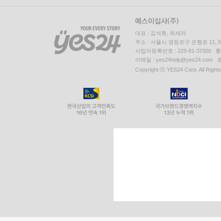
대표 : 김석환, 최세라
주소 : 서울시 영등포구 은행로 11,
사업자등록번호 : 229-81-37000 
이메일 : yes24help@yes24.c
Copyright ⓒ YES24 Corp. All Right