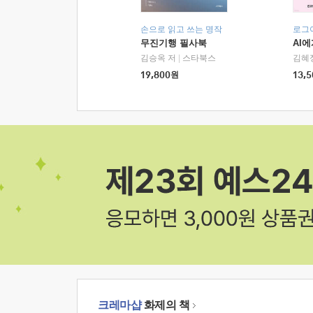
손으로 읽고 쓰는 명작
로그
무진기행 필사북
AI
김승옥 저
|
스타북스
김혜
19,800
원
13,5
크레마샵
화제의 책