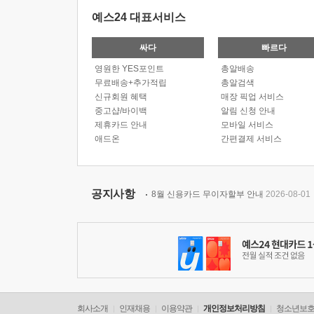
예스24 대표서비스
싸다
빠르다
영원한 YES포인트
총알배송
무료배송+추가적립
총알검색
신규회원 혜택
매장 픽업 서비스
중고샵/바이백
알림 신청 안내
제휴카드 안내
모바일 서비스
애드온
간편결제 서비스
공지사항
8월 신용카드 무이자할부 안내
2026-08-01
회사소개
인재채용
이용약관
개인정보처리방침
청소년보