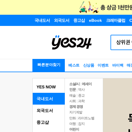
국내도서
외국도서
중고샵
eBook
크레마클럽
C
빠른분야찾기
베스트
신상품
이벤트
바이백
매
소설/시
|
에세이
YES NOW
인문
|
역사
예술
|
종교
국내도서
사회
|
과학
경제 경영
외국도서
자기계발
만화
|
라이트노벨
중고샵
여행
|
잡지
어린이