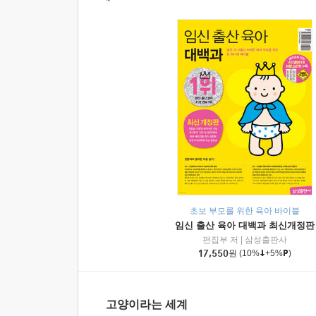
초보 부모를 위한 육아 바이블
임신 출산 육아 대백과 최신개정판
편집부 저
|
삼성출판사
17,550
원
(10%
+5%
)
고양이라는 세계