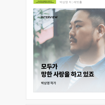
박상영 저
|
래빗홀