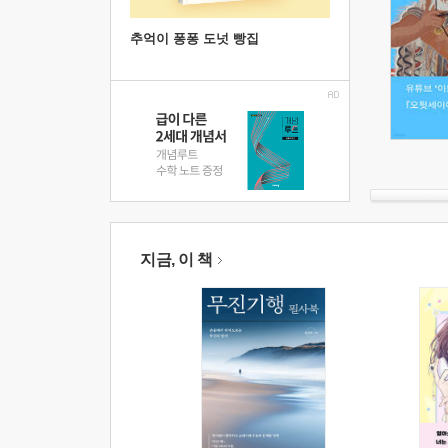
추억이 퐁퐁 도넛 빵집
지금, 이 책