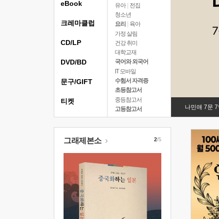
eBook
유아
|
전집
청소년
크레마클럽
요리
|
육아
가정 살림
CD/LP
건강 취미
대학교재
DVD/BD
국어와 외국어
IT 모바일
수험서 자격증
문구/GIFT
초등참고서
중등참고서
티켓
나민애 7문 
고등참고서
그래제본소
2
/5