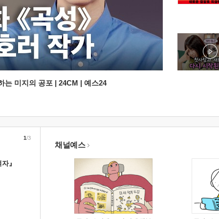
 미지의 공포 | 24CM | 예스24
1
/3
채널예스
여자』