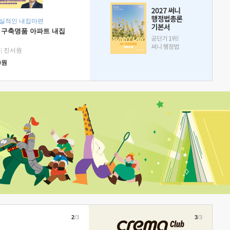
현실적인 내집마련
 구축명품 아파트 내집
|
진서원
0
원
2
/3
3
/3