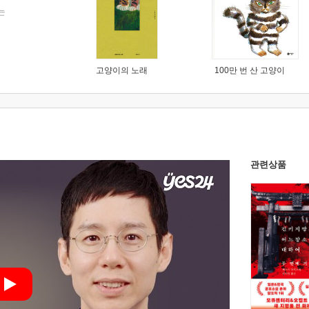
는
고양이의 노래
100만 번 산 고양이
관련상품