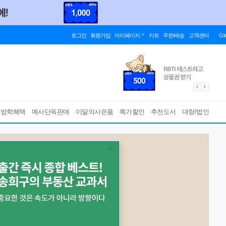
로그인
회원가입
마이페이지
카트
주문/배송
고객센터
Gl
름방학혜택
예사단독판매
이달의사은품
특가할인
추천도서
대량/법인