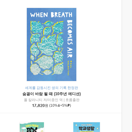
세계를 감동시킨 생의 기록 한정판
숨결이 바람 될 때 (10주년 에디션)
|
미래엔아이세움
폴 칼라니티 저/이종인 역
|
흐름출판
17,820
원
(10%
+5%
)