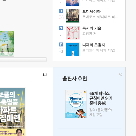
히가시노 게이고 저/김선영 역
오디세이아
호메로스 저/페테르 파울 루벤스 그림/박문재 역
10
독서의 기술
고명환 저
니체의 초월자
프리드리히 니체 저/김철 편역
2
1
/3
출판사 추천