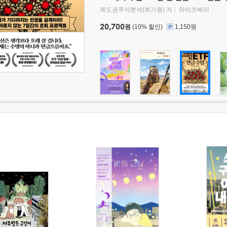
제도권주식분석(최기원) 저
와이즈베리
20,700
원
(10% 할인)
1,150원