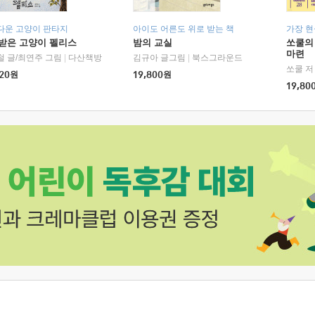
다운 고양이 판타지
아이도 어른도 위로 받는 책
가장 
받은 고양이 펠리스
밤의 교실
쏘쿨의
마련
철 글/최연주 그림
|
다산책방
김규아 글그림
|
북스그라운드
쏘쿨 저
20
원
19,800
원
19,80