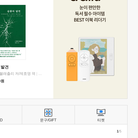
 발견
블래츨리 저/제효영 역
|
디플롯
0
원
BD
문구/GIFT
티켓
1
/5