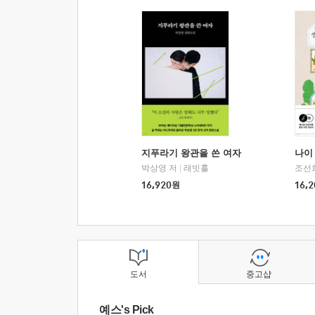
지푸라기 왕관을 쓴 여자
나이 
박상영 저
|
래빗홀
조선
16,920
원
16,2
도서
중고샵
예스's Pick