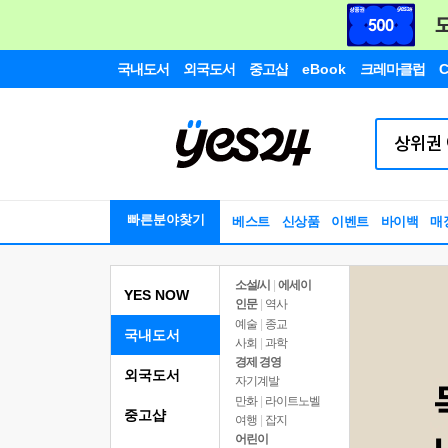
국내도서
외국도서
중고샵
eBook
크레마클럽
C
빠른분야찾기
베스트
신상품
이벤트
바이백
매
소설/시
|
에세이
YES NOW
인문
|
역사
예술
|
종교
국내도서
사회
|
과학
경제 경영
외국도서
자기계발
만화
|
라이트노벨
중고샵
여행
|
잡지
어린이