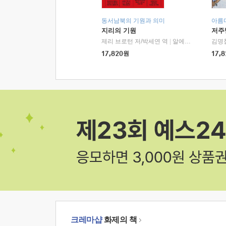
동서남북의 기원과 의미
아름
지리의 기원
저주
제리 브로턴 저/박세연 역
|
알에이치코리아(RHK)
김명
17,820
원
17,8
크레마샵
화제의 책