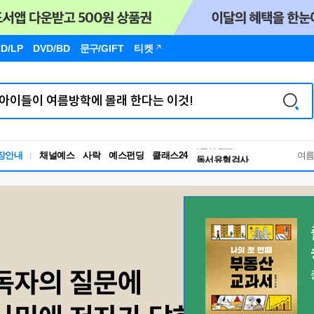
D/LP
DVD/BD
문구
/GIFT
티켓
장안내
채널예스
사락
예스펀딩
클래스24
독서유형검사
여
RBTI Lab
독서유형검사