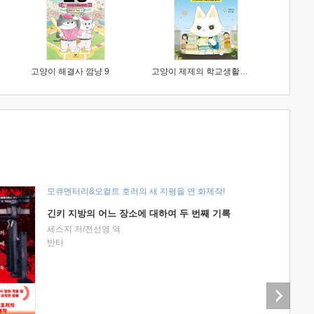
고양이 해결사 깜냥 9
고양이 제제의 학교생활 1 : 초등학생이 이렇게 힘들 줄이야
모큐멘터리&오컬트 호러의 새 지평을 연 화제작!
긴키 지방의 어느 장소에 대하여 두 번째 기록
세스지 저/전선영 역
반타