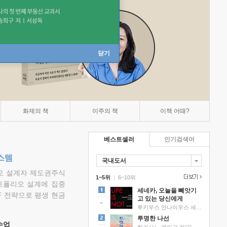
닫기
화제의 책
이주의 책
이책 어때?
베스트셀러
인기검색어
스템
국내도서
리오 설계자 제도권주식
1~5위
|
6~10위
트폴리오 설계에 집중
세네카, 오늘을 빼앗기
F 전략으로 평생 현금
고 있는 당신에게
루키우스 안나이우스 세네카 저/하와이 대저택 편역
투명한 나선
 수업