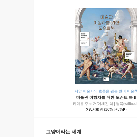
서양 미술사의 흐름을 꿰는 반려 미술
미술관 여행자를 위한 도슨트 북 II
카미유 주노 저/이세진 역
|
윌북(willboo
29,700
원
(10%
+5%
)
고양이라는 세계