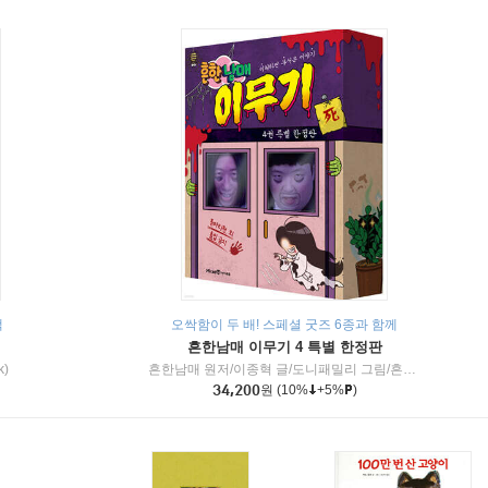
책
오싹함이 두 배! 스페셜 굿즈 6종과 함께
흔한남매 이무기 4 특별 한정판
k)
흔한남매 원저/이종혁 글/도니패밀리 그림/흔한컴퍼니 감수
34,200
원
(10%
+5%
)