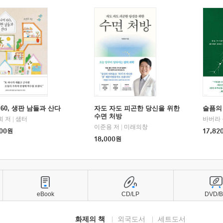
60, 생판 남들과 산다
자도 자도 피곤한 당신을 위한
슬픔의
수면 처방
희 저
|
샘터
바버라 
이준용 저
|
미래의창
00
원
17,82
18,000
원
eBook
CD/LP
DVD/
화제의 책
외국도서
세트도서