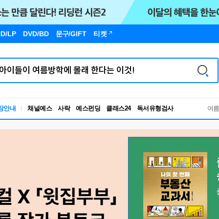
D/LP
DVD/BD
문구
/GIFT
티켓
독서유형검사
장안내
채널예스
사락
예스펀딩
클래스24
여
RBTI Lab
독서유형검사