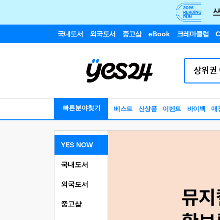
국내도서
외국도서
중고샵
eBook
크레마클럽
C
빠른분야찾기
베스트
신상품
이벤트
바이백
매
YES NOW
국내도서
외국도서
중고샵