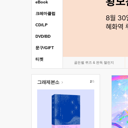
eBook
크레마클럽
CD/LP
DVD/BD
문구/GIFT
티켓
골든벨 퀴즈 & 완독 챌린지
그래제본소
2
/5