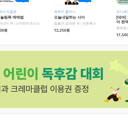
에서 익절로
유퀴즈 할머니
오디세이
 눌림목 매매법
오늘내일하는 사이
[대여]
어 완역
RHK)
마스터 저
|
스마트비즈니스
임봉근,임다운 저
|
안온북스
00
원
12,250
원
17,50