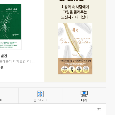
 발견
블래츨리 저/제효영 역
|
디플롯
0
원
BD
문구/GIFT
티켓
2
/5