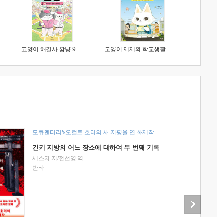
고양이 해결사 깜냥 9
고양이 제제의 학교생활 1 : 초등학생이 이렇게 힘들 줄이야
모큐멘터리&오컬트 호러의 새 지평을 연 화제작!
긴키 지방의 어느 장소에 대하여 두 번째 기록
세스지 저/전선영 역
반타