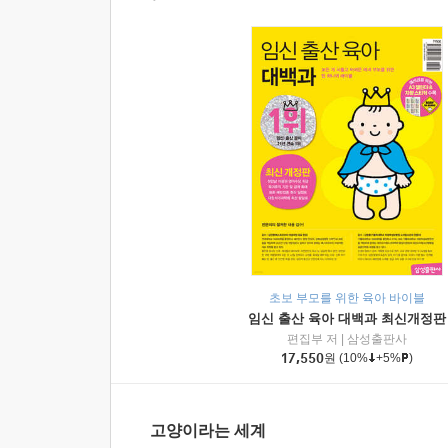
초보 부모를 위한 육아 바이블
임신 출산 육아 대백과 최신개정판
편집부 저
|
삼성출판사
17,550
원
(10%
+5%
)
고양이라는 세계