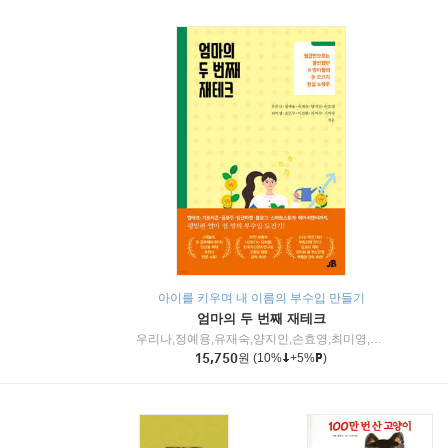
아이를 키우며 내 이름의 부수입 만들기
엄마의 두 번째 재테크
우리나,정예용,유재숙,양지인,손효영,최미영,조민주,이진현,차미숙,서미숙 저
15,750
원
(10%
+5%
)