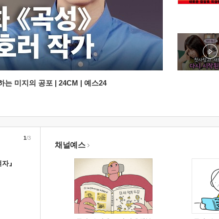
 미지의 공포 | 24CM | 예스24
1
/3
채널예스
여자』