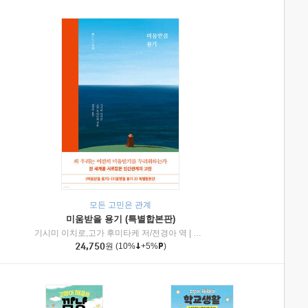
모든 고민은 관계
미움받을 용기 (특별합본판)
기시미 이치로,고가 후미타케 저/전경아 역
|
제이브리즈북스
|
인플루엔셜
24,750
원
(10%
+5%
)