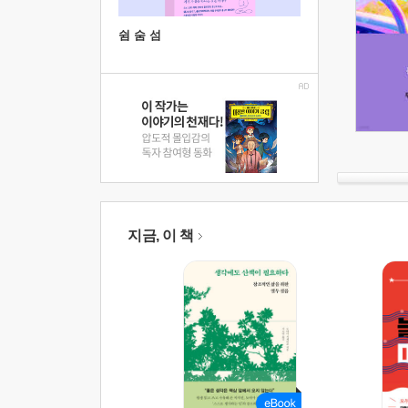
쉼 숨 섬
지금, 이 책