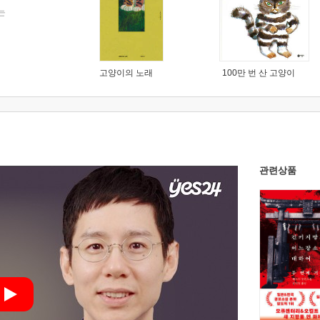
는
고양이의 노래
100만 번 산 고양이
관련상품