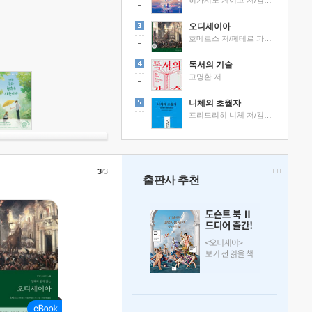
히가시노 게이고 저/김선영 역
오디세이아
호메로스 저/페테르 파울 루벤스 그림/박문재 역
독서의 기술
고명환 저
니체의 초월자
프리드리히 니체 저/김철 편역
3
/3
출판사 추천