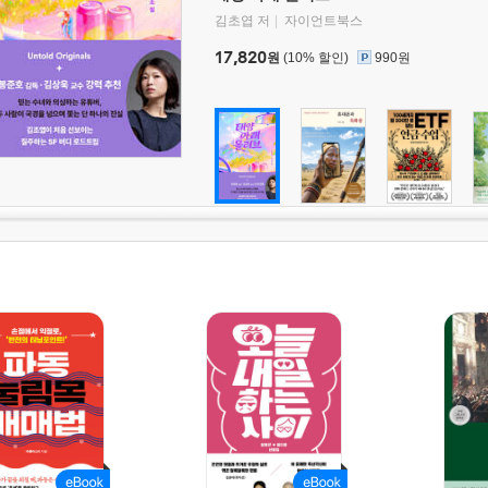
김초엽 저
자이언트북스
17,820
원
(10% 할인)
990원