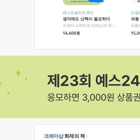
베스트셀러의 뿌리
손절
생각에도 산책이 필요하다
파동
도야마 시게히코 저/지소연 역
|
알에이치코리아(
파동
14,400
원
15,0
크레마샵
화제의 책