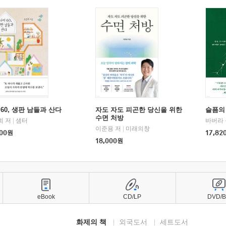
60, 생판 남들과 산다
자도 자도 피곤한 당신을 위한
슬픔의
수면 처방
희 저
|
샘터
바버라 
이준용 저
|
미래의창
00
원
17,82
18,000
원
eBook
CD/LP
DVD/
화제의 책
외국도서
세트도서