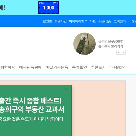
로그인
회원가입
마이페이지
카트
주문/배송
고객센터
Gl
름방학혜택
예사단독판매
이달의사은품
특가할인
추천도서
대량/법인