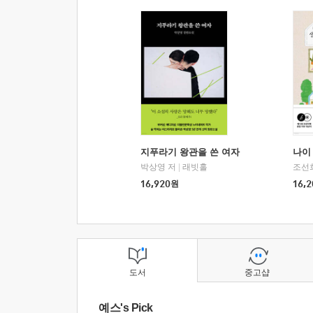
지푸라기 왕관을 쓴 여자
나이 
박상영 저
|
래빗홀
조선
16,920
원
16,2
도서
중고샵
예스's Pick