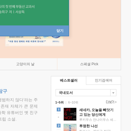
닫기
고양이의 날
스페셜 Pick
베스트셀러
인기검색어
탐구
국내도서
평범하지 않다’라는 주
1~5위
|
6~10위
 존재 자체가 큰 문제
세네카, 오늘을 빼앗기
과학 유튜버인 옛 친구
고 있는 당신에게
립 소설.
루키우스 안나이우스 세네카 저/하와이 대저택 편역
투명한 나선