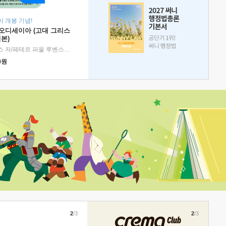
 개봉 기념!
 오디세이아 (고대 그리스
본)
호메로스 저/페테르 파울 루벤스 그림/박문재 역
|
현대지성
0
원
2
/3
2
/3