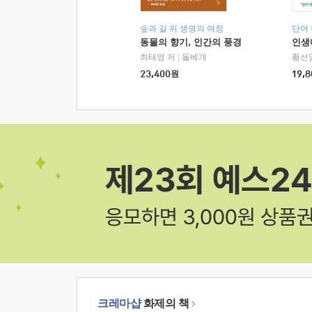
숲과 길 위 생명의 여정
단어
동물의 향기, 인간의 풍경
인생
최태영 저
|
돌베개
황선
23,400
원
19,8
크레마샵
화제의 책