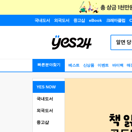
국내도서
외국도서
중고샵
eBook
크레마클럽
C
빠른분야찾기
베스트
신상품
이벤트
바이백
매
YES NOW
국내도서
외국도서
중고샵