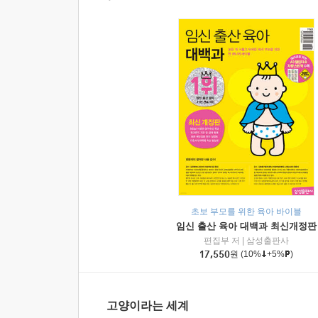
초보 부모를 위한 육아 바이블
임신 출산 육아 대백과 최신개정판
편집부 저
|
삼성출판사
17,550
원
(10%
+5%
)
고양이라는 세계