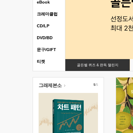
eBook
크레마클럽
CD/LP
DVD/BD
문구/GIFT
티켓
골든벨 퀴즈 & 완독 챌린지
그래제본소
5
/5