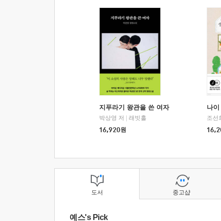
지푸라기 왕관을 쓴 여자
나이 
박상영 저
|
래빗홀
조선
16,920
원
16,2
도서
중고샵
예스's Pick