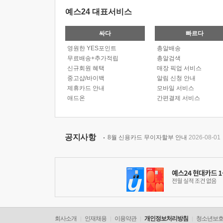
예스24 대표서비스
싸다
빠르다
영원한 YES포인트
총알배송
무료배송+추가적립
총알검색
신규회원 혜택
매장 픽업 서비스
중고샵/바이백
알림 신청 안내
제휴카드 안내
모바일 서비스
애드온
간편결제 서비스
공지사항
8월 신용카드 무이자할부 안내
2026-08-01
회사소개
인재채용
이용약관
개인정보처리방침
청소년보