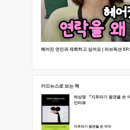
헤어진 연인과 재회하고 싶어요 | 러브픽션 EP.2
카드뉴스로 보는 책
박상영 『지푸라기 왕관을 쓴 
인터뷰
지푸라기 왕관을 쓴 여자