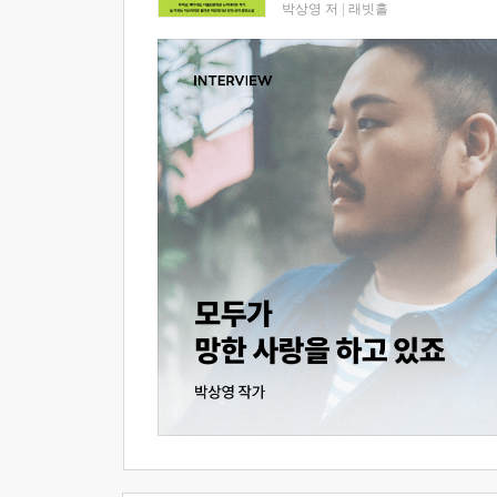
박상영 저
|
래빗홀