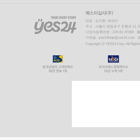
대표 : 김석환, 최세라
주소 : 서울시 영등포구 은행로 11,
사업자등록번호 : 229-81-37000 
이메일 : yes24help@yes24.c
Copyright ⓒ YES24 Corp. All Right