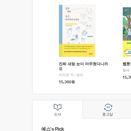
진짜 새랑 눈이 마주쳤다니까
웹툰
요
돌배
이이은 저
|
보리
15,3
15,300
원
도서
중고샵
예스's Pick