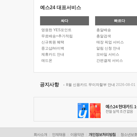
예스24 대표서비스
싸다
빠르다
영원한 YES포인트
총알배송
무료배송+추가적립
총알검색
신규회원 혜택
매장 픽업 서비스
중고샵/바이백
알림 신청 안내
제휴카드 안내
모바일 서비스
애드온
간편결제 서비스
공지사항
8월 신용카드 무이자할부 안내
2026-08-01
회사소개
인재채용
이용약관
개인정보처리방침
청소년보