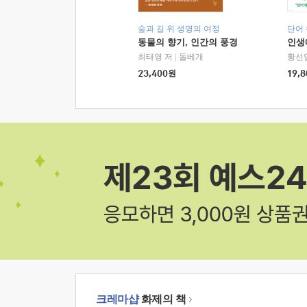
숲과 길 위 생명의 여정
단어
동물의 향기, 인간의 풍경
인생
최태영 저
|
돌베개
황선
23,400
원
19,8
크레마샵
화제의 책