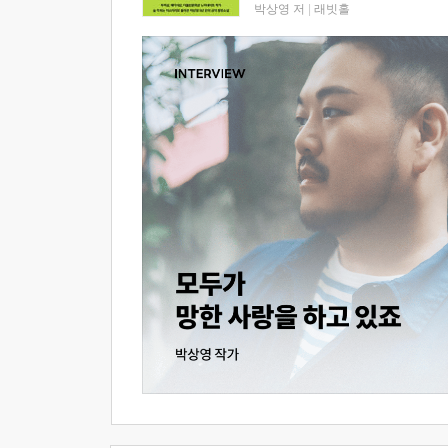
박상영 저
|
래빗홀