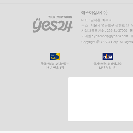
대표 : 김석환, 최세라
주소 : 서울시 영등포구 은행로 11,
사업자등록번호 : 229-81-37000 
이메일 : yes24help@yes24.c
Copyright ⓒ YES24 Corp. All Right