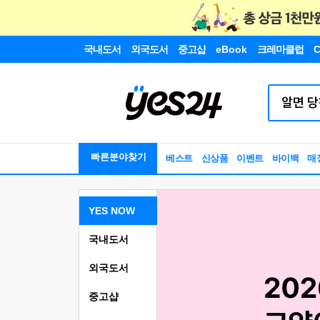
국내도서
외국도서
중고샵
eBook
크레마클럽
C
빠른분야찾기
베스트
신상품
이벤트
바이백
매
YES NOW
국내도서
외국도서
중고샵