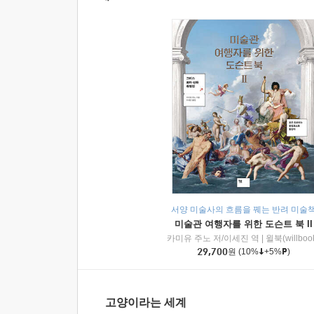
서양 미술사의 흐름을 꿰는 반려 미술
미술관 여행자를 위한 도슨트 북 II
카미유 주노 저/이세진 역
|
윌북(willboo
29,700
원
(10%
+5%
)
고양이라는 세계