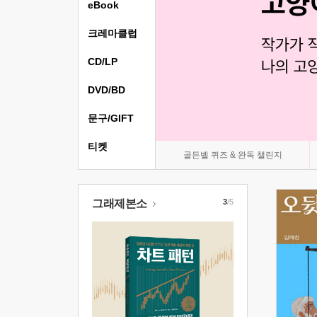
eBook
크레마클럽
CD/LP
DVD/BD
문구/GIFT
티켓
골든벨 퀴즈 & 완독 챌린지
그래제본소
3
/5