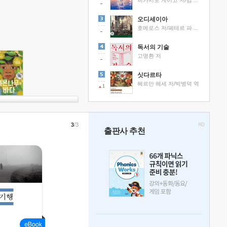
히가시노 게이고 저/김선영 역
오디세이아
호메로스 저/페테르 파울 루벤스 그림/박문재 역
독서의 기술
고명환 저
싯다르타
헤르만 헤세 저/박병덕 역
1
3
/3
출판사 추천