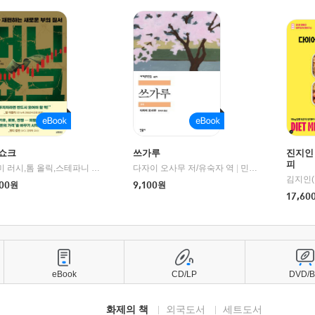
쇼크
쓰가루
진지인
피
제이미 러시,톰 올릭,스테파니 플랜더스 편저/임경은 역/박정호 감수
다자이 오사무 저/유숙자 역
|
교보문고
|
민음사
김지인(
00
원
9,100
원
17,60
eBook
CD/LP
DVD/
화제의 책
외국도서
세트도서