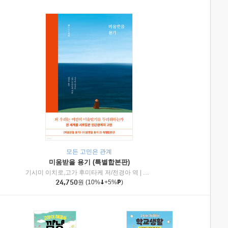
모든 고민은 관계
미움받을 용기 (특별합본판)
기시미 이치로,고가 후미타케 저/전경아 역
|
제이브리즈북스
|
인플루엔셜
24,750
원
(10%
+5%
)