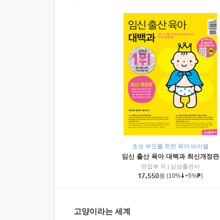
초보 부모를 위한 육아 바이블
임신 출산 육아 대백과 최신개정판
편집부 저
|
삼성출판사
17,550
원
(10%
+5%
)
고양이라는 세계