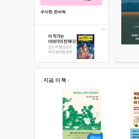
우아한 존버력
지금, 이 책