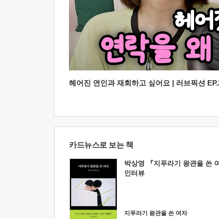
헤어진 연인과 재회하고 싶어요 | 러브픽션 EP.2
카드뉴스로 보는 책
박상영 『지푸라기 왕관을 쓴 
인터뷰
지푸라기 왕관을 쓴 여자