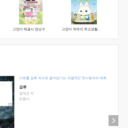
고양이 해결사 깜냥 9
고양이 제제의 학교생활 1 : 초등학생이 이렇게 힘들 줄이야
서로를 급류 속으로 끌어당기는 파멸적인 첫사랑과의 재회
급류
정대건 저
민음사