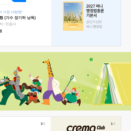
 가장 사랑한!
 (가수 장기하 낭독)
저
|
민음사
원
3
/3
1
/3