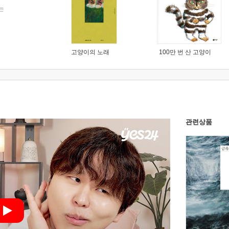
는
고양이의 노래
100만 번 산 고양이
관련상품