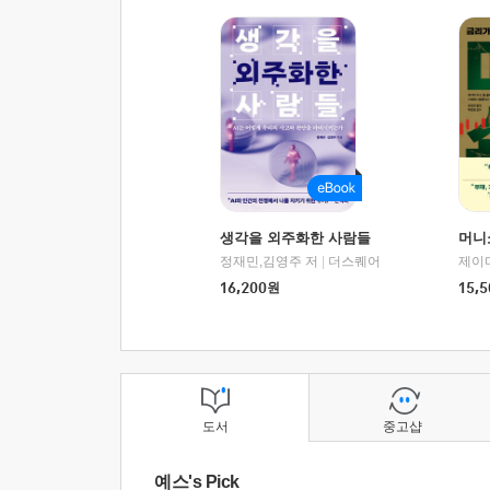
생각을 외주화한 사람들
머니
정재민,김영주 저
|
더스퀘어
16,200
원
15,5
도서
중고샵
예스's Pick