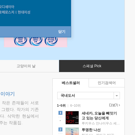
닫기
고양이의 날
스페셜 Pick
베스트셀러
인기검색어
 이야기
국내도서
고 작은 존재들이 서로
1~5위
|
6~10위
그렸다. 작가의 기존
세네카, 오늘을 빼앗기
다. 삭막한 현실에서
고 있는 당신에게
주는 작품집.
루키우스 안나이우스 세네카 저/하와이 대저택 편역
투명한 나선