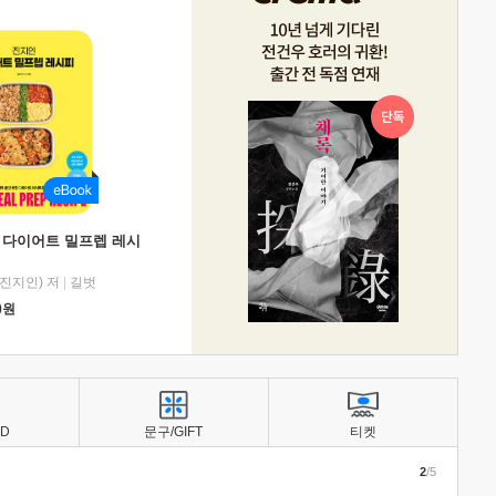
 다이어트 밀프렙 레시
진지인) 저
|
길벗
0
원
BD
문구/GIFT
티켓
2
/5