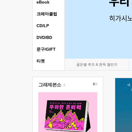
eBook
크레마클럽
CD/LP
DVD/BD
문구/GIFT
티켓
골든벨 퀴즈 & 완독 챌린지
그래제본소
3
/5