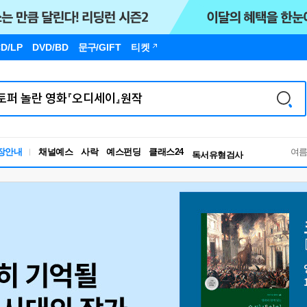
D/LP
DVD/BD
문구
/GIFT
티켓
장안내
채널예스
사락
예스펀딩
클래스24
독서유형검사
여
RBTI Lab
독서유형검사