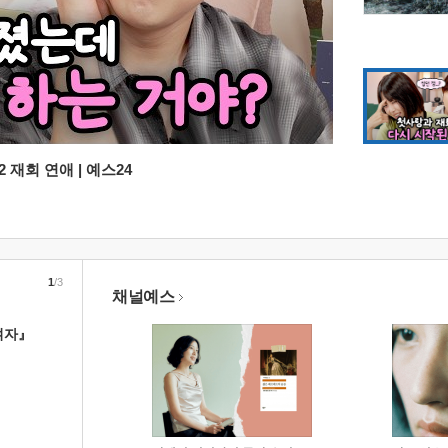
 재회 연애 | 예스24
1
/3
채널예스
여자』