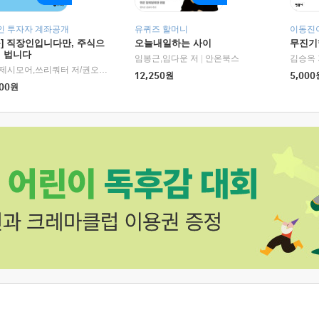
인 투자자 계좌공개
유퀴즈 할머니
이동진이
독] 직장인입니다만, 주식으
오늘내일하는 사이
무진기행
더 법니다
RHK)
임봉근,임다운 저
|
안온북스
김승옥 
서정,제시모어,쓰리쿼터 저/권오태,시그널리포트 편
|
경이로움
12,250
원
5,000
00
원