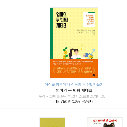
아이를 키우며 내 이름의 부수입 만들기
엄마의 두 번째 재테크
우리나,정예용,유재숙,양지인,손효영,최미영,조민주,이진현,차미숙,서미숙 저
15,750
원
(10%
+5%
)