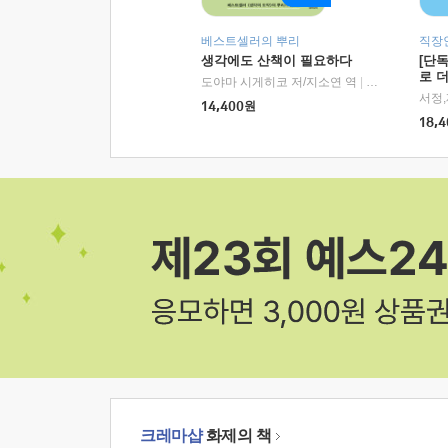
베스트셀러의 뿌리
직장
생각에도 산책이 필요하다
[단
로 
도야마 시게히코 저/지소연 역
|
알에이치코리아(
14,400
원
18,4
크레마샵
화제의 책