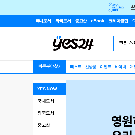
국내도서
외국도서
중고샵
eBook
크레마클럽
C
빠른분야찾기
베스트
신상품
이벤트
바이백
매
YES NOW
국내도서
외국도서
중고샵