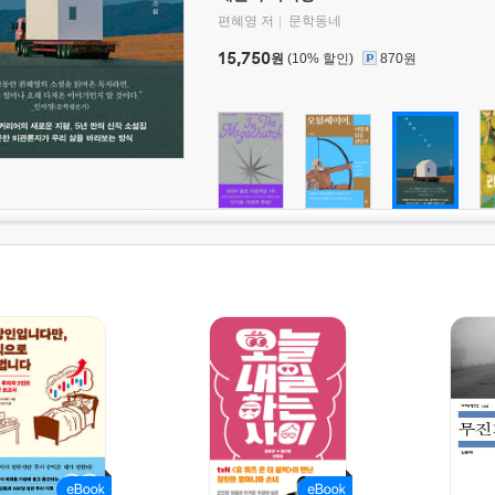
편혜영 저
문학동네
15,750
원
(10% 할인)
870원