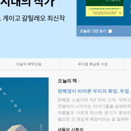
오늘은 그만 보기
이달의 혜택모음
뮤지컬 휴남동 서점
오늘의 책
편혜영이 바라본 우리의 희망, 우정,
편혜영 소설가의 5년 만의 신작. 약하
연결되어 나아가는 이야기들을 섬세하게 
작품들과 다르게 따스한 온기가 돋보인
필요한 건 관심과 희망이라는 걸 일깨워 
새들의 사회성