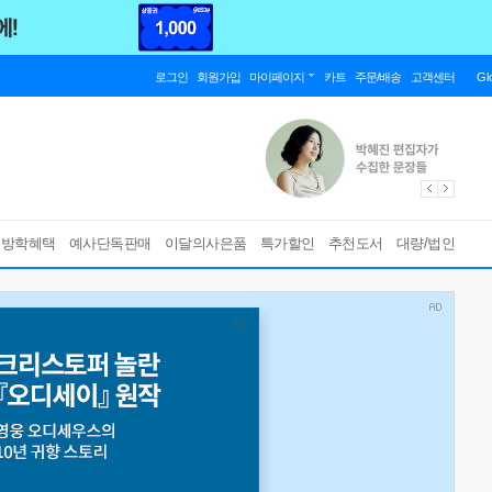
로그인
회원가입
마이페이지
카트
주문/배송
고객센터
Gl
름방학혜택
예사단독판매
이달의사은품
특가할인
추천도서
대량/법인