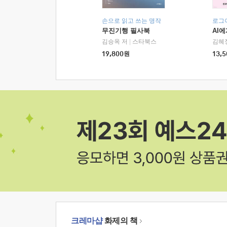
손으로 읽고 쓰는 명작
로그
무진기행 필사북
AI
김승옥 저
|
스타북스
김혜
19,800
원
13,5
크레마샵
화제의 책