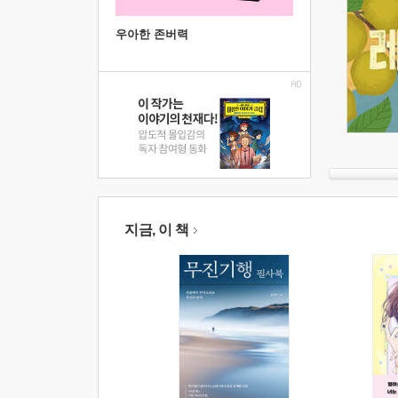
우아한 존버력
지금, 이 책