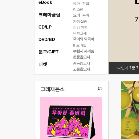
eBook
유아
|
전집
청소년
크레마클럽
요리
|
육아
가정 살림
CD/LP
건강 취미
대학교재
DVD/BD
국어와 외국어
IT 모바일
수험서 자격증
문구/GIFT
초등참고서
중등참고서
티켓
나민애 7문 
고등참고서
그래제본소
2
/5