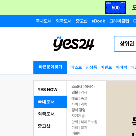
국내도서
외국도서
중고샵
eBook
크레마클럽
C
빠른분야찾기
베스트
신상품
이벤트
바이백
매
소설/시
|
에세이
YES NOW
인문
|
역사
예술
|
종교
국내도서
사회
|
과학
경제 경영
외국도서
자기계발
만화
|
라이트노벨
중고샵
여행
|
잡지
어린이