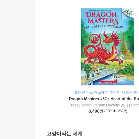
드래곤 마스터들에게 주어진 새로운 임
Tracey West/ Graham Howells (ILT)
|
Scholasti
8,400
원
(30%
+2%
)
고양이라는 세계