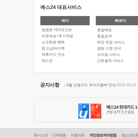
예스24 대표서비스
싸다
빠르다
영원한 YES포인트
총알배송
무료배송+추가적립
총알검색
신규회원 혜택
매장 픽업 서비스
중고샵/바이백
알림 신청 안내
제휴카드 안내
모바일 서비스
애드온
간편결제 서비스
공지사항
8월 신용카드 무이자할부 안내
2026-08-01
회사소개
인재채용
이용약관
개인정보처리방침
청소년보