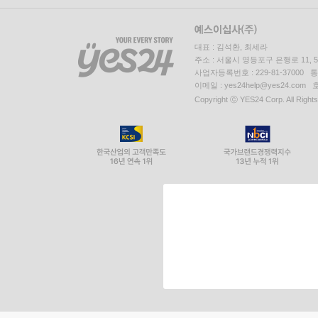
대표 : 김석환, 최세라
주소 : 서울시 영등포구 은행로 11,
사업자등록번호 : 229-81-37000 
이메일 : yes24help@yes24.c
Copyright ⓒ YES24 Corp. All Right