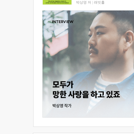
박상영 저
|
래빗홀