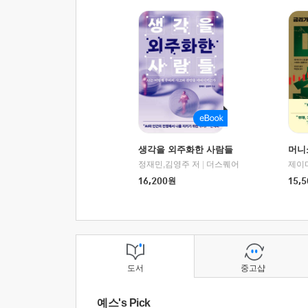
생각을 외주화한 사람들
머니
정재민,김영주 저
|
더스퀘어
16,200
원
15,5
도서
중고샵
예스's Pick