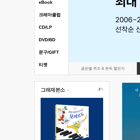
eBook
크레마클럽
CD/LP
DVD/BD
문구/GIFT
티켓
골든벨 퀴즈 & 완독 챌린지
그래제본소
2
/5