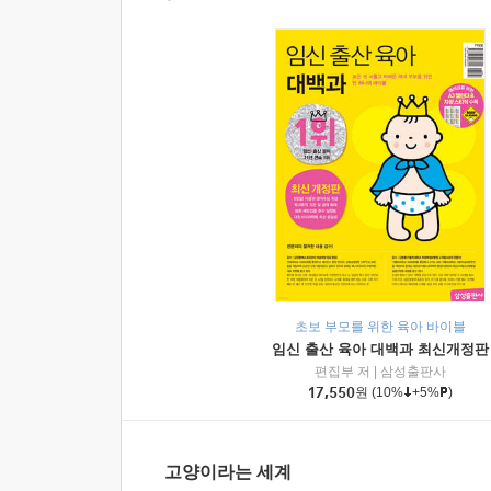
초보 부모를 위한 육아 바이블
임신 출산 육아 대백과 최신개정판
편집부 저
|
삼성출판사
17,550
원
(10%
+5%
)
고양이라는 세계