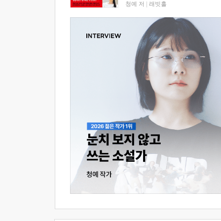
청예 저
|
래빗홀