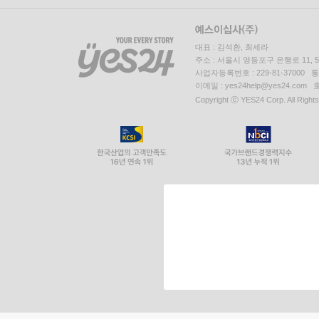
대표 : 김석환, 최세라
주소 : 서울시 영등포구 은행로 11,
사업자등록번호 : 229-81-37000 
이메일 : yes24help@yes24.c
Copyright ⓒ YES24 Corp. All Right