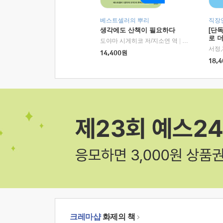
베스트셀러의 뿌리
직장
생각에도 산책이 필요하다
[단
로 
도야마 시게히코 저/지소연 역
|
알에이치코리아(
14,400
원
18,4
크레마샵
화제의 책