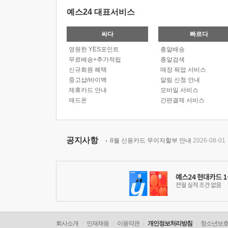
예스24 대표서비스
싸다
빠르다
영원한 YES포인트
총알배송
무료배송+추가적립
총알검색
신규회원 혜택
매장 픽업 서비스
중고샵/바이백
알림 신청 안내
제휴카드 안내
모바일 서비스
애드온
간편결제 서비스
공지사항
8월 신용카드 무이자할부 안내
2026-08-01
회사소개
인재채용
이용약관
개인정보처리방침
청소년보