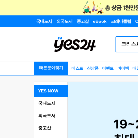
국내도서
외국도서
중고샵
eBook
크레마클럽
C
빠른분야찾기
베스트
신상품
이벤트
바이백
매
YES NOW
국내도서
외국도서
중고샵