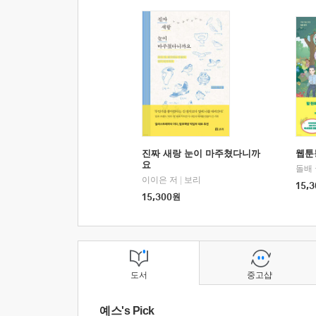
진짜 새랑 눈이 마주쳤다니까
웹툰
요
돌배
이이은 저
|
보리
15,3
15,300
원
도서
중고샵
예스's Pick