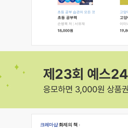
초등 공부 습관의 모든 것
고양
초등 공부력
고양
손병목 저
|
서유재
이미
18,000
원
19,8
크레마샵
화제의 책