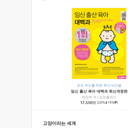
초보 부모를 위한 육아 바이블
임신 출산 육아 대백과 최신개정판
편집부 저
|
삼성출판사
17,550
원
(10%
+5%
)
고양이라는 세계