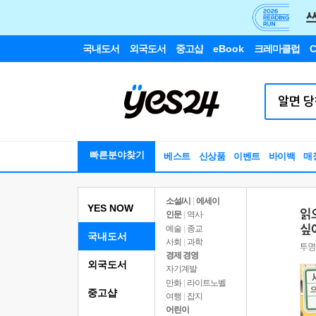
국내도서
외국도서
중고샵
eBook
크레마클럽
C
빠른분야찾기
베스트
신상품
이벤트
바이백
매
소설/시
|
에세이
YES NOW
인문
|
역사
예술
|
종교
국내도서
사회
|
과학
경제 경영
외국도서
자기계발
만화
|
라이트노벨
중고샵
여행
|
잡지
어린이