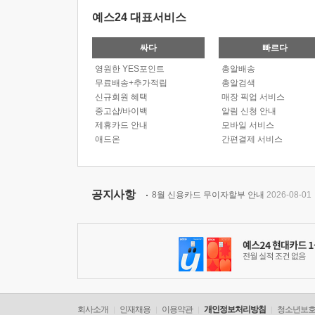
예스24 대표서비스
싸다
빠르다
영원한 YES포인트
총알배송
무료배송+추가적립
총알검색
신규회원 혜택
매장 픽업 서비스
중고샵/바이백
알림 신청 안내
제휴카드 안내
모바일 서비스
애드온
간편결제 서비스
공지사항
8월 신용카드 무이자할부 안내
2026-08-01
회사소개
인재채용
이용약관
개인정보처리방침
청소년보