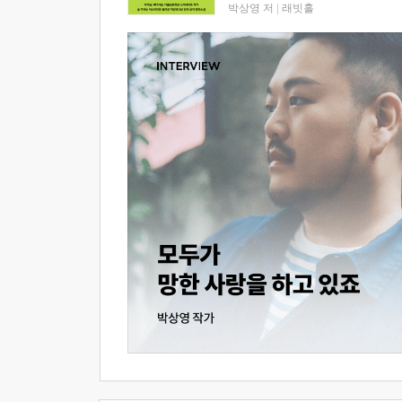
박상영 저
|
래빗홀