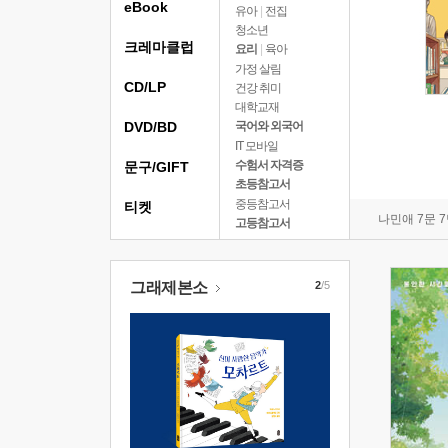
eBook
유아
|
전집
청소년
크레마클럽
요리
|
육아
가정 살림
CD/LP
건강 취미
대학교재
DVD/BD
국어와 외국어
IT 모바일
수험서 자격증
문구/GIFT
초등참고서
중등참고서
티켓
나민애 7문 
고등참고서
그래제본소
2
/5