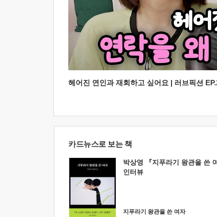
헤어진 연인과 재회하고 싶어요 | 러브픽션 EP.2
카드뉴스로 보는 책
박상영 『지푸라기 왕관을 쓴 
인터뷰
지푸라기 왕관을 쓴 여자