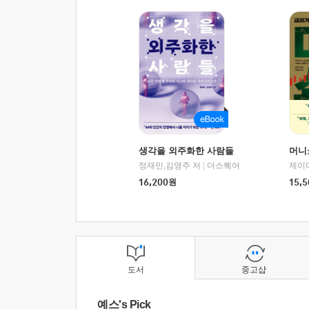
생각을 외주화한 사람들
머니
정재민,김영주 저
|
더스퀘어
16,200
원
15,5
도서
중고샵
예스's Pick