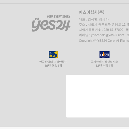
대표 : 김석환, 최세라
주소 : 서울시 영등포구 은행로 11,
사업자등록번호 : 229-81-37000 
이메일 : yes24help@yes24.c
Copyright ⓒ YES24 Corp. All Right