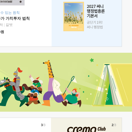
 수 있는 원칙
주가 가치투자 법칙
저
|
길벗
0
원
3
/3
2
/3