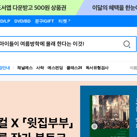
D/LP
DVD/BD
문구
/GIFT
티켓
독서유형검사
장안내
채널예스
사락
예스펀딩
클래스24
RBTI Lab
여
독서유형검사