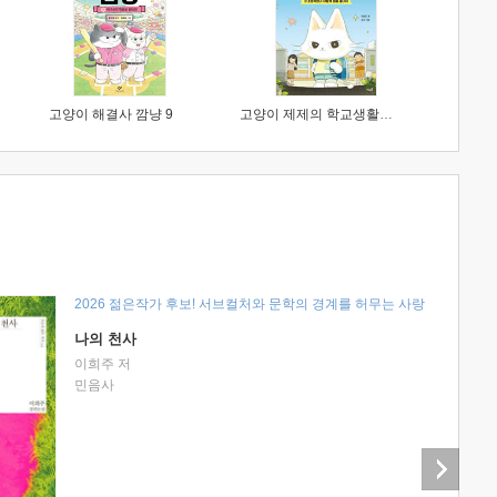
고양이 해결사 깜냥 9
고양이 제제의 학교생활 1 : 초등학생이 이렇게 힘들 줄이야
2026 젊은작가 후보! 서브컬처와 문학의 경계를 허무는 사랑
나의 천사
이희주 저
민음사