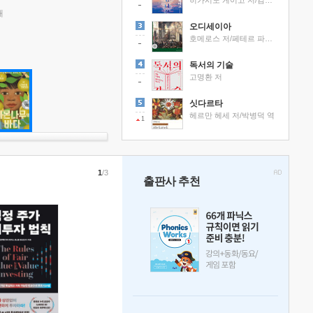
히가시노 게이고 저/김선영 역
래
오디세이아
호메로스 저/페테르 파울 루벤스 그림/박문재 역
독서의 기술
고명환 저
싯다르타
헤르만 헤세 저/박병덕 역
1
1
/3
출판사 추천