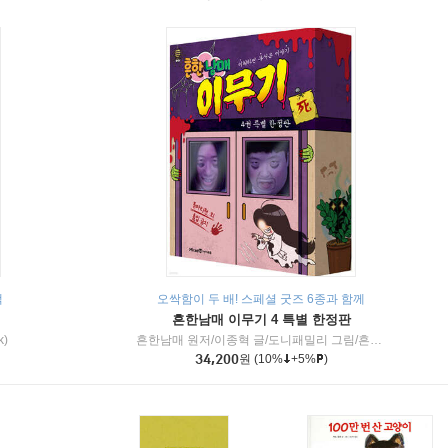
책
오싹함이 두 배! 스페셜 굿즈 6종과 함께
흔한남매 이무기 4 특별 한정판
k)
흔한남매 원저/이종혁 글/도니패밀리 그림/흔한컴퍼니 감수
34,200
원
(10%
+5%
)