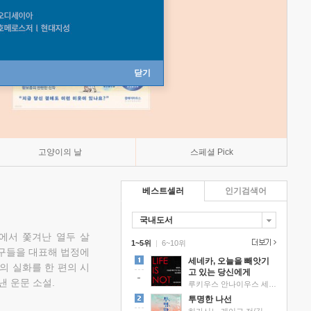
닫기
고양이의 날
스페셜 Pick
베스트셀러
인기검색어
국내도서
에서 쫓겨난 열두 살
1~5위
|
6~10위
친구들을 대표해 법정에
세네카, 오늘을 빼앗기
의 실화를 한 편의 시
고 있는 당신에게
낸 운문 소설.
루키우스 안나이우스 세네카 저/하와이 대저택 편역
투명한 나선