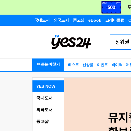
국내도서
외국도서
중고샵
eBook
크레마클럽
C
빠른분야찾기
베스트
신상품
이벤트
바이백
매
YES NOW
국내도서
외국도서
중고샵