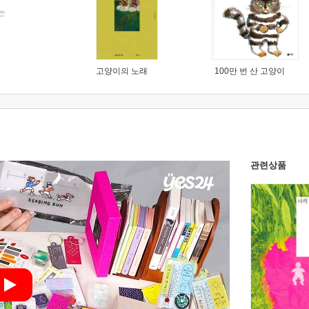
는
고양이의 노래
100만 번 산 고양이
관련상품