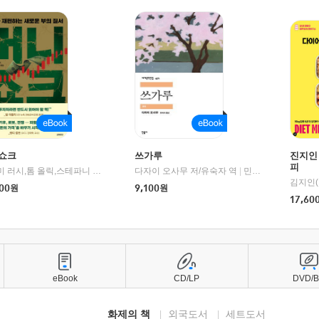
쇼크
쓰가루
진지인
피
제이미 러시,톰 올릭,스테파니 플랜더스 편저/임경은 역/박정호 감수
다자이 오사무 저/유숙자 역
|
교보문고
|
민음사
김지인(
00
원
9,100
원
17,60
eBook
CD/LP
DVD/
화제의 책
외국도서
세트도서