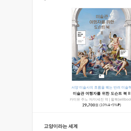
서양 미술사의 흐름을 꿰는 반려 미술
미술관 여행자를 위한 도슨트 북 II
카미유 주노 저/이세진 역
|
윌북(willboo
29,700
원
(10%
+5%
)
고양이라는 세계