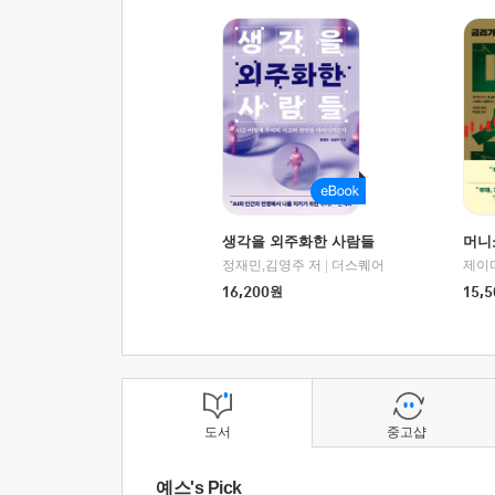
생각을 외주화한 사람들
머니
정재민,김영주 저
|
더스퀘어
16,200
원
15,5
도서
중고샵
예스's Pick