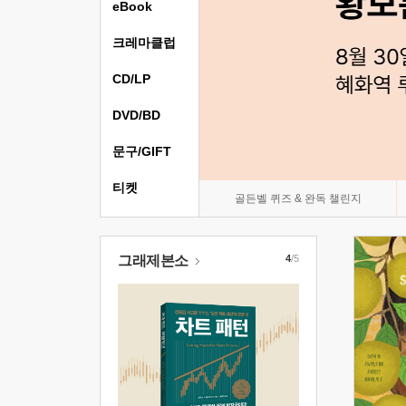
eBook
크레마클럽
CD/LP
DVD/BD
문구/GIFT
티켓
골든벨 퀴즈 & 완독 챌린지
그래제본소
4
/5