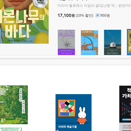
마리아 돌로레스 아길라 글/김난령 역
밝은미
17,100
원
(10% 할인)
950원