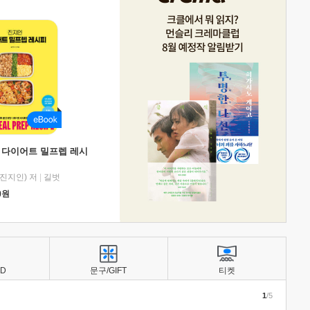
 다이어트 밀프렙 레시
진지인) 저
|
길벗
0
원
BD
문구/GIFT
티켓
1
/5