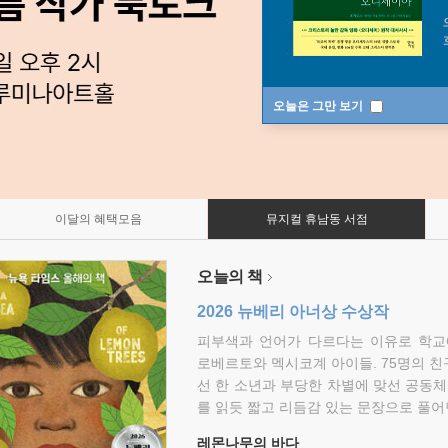
오늘은 그만 보기
이달의 혜택모음
뮤지컬 휴남동 서점
오늘의 책
2026 뉴베리 아너상 수상작
피부색과 언어가 다르다는 이유로 학교
로베르토와 멕시코계 아이들. 75명의 
선 한 소년과 부당한 차별에 맞선 공동체
를 읽듯 짧고 리듬감 있는 문장으로 풀어
레몬나무의 바다