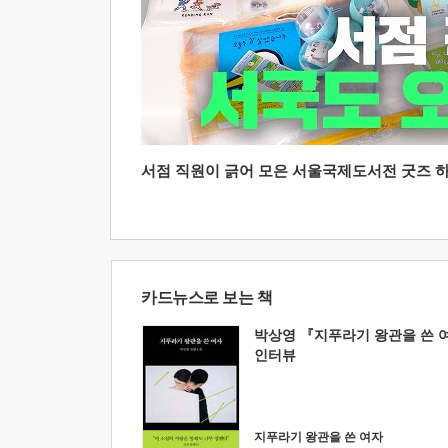
서점 직원이 긁어 모은 서울국제도서전 굿즈 하울
카드뉴스로 보는 책
박상영 『지푸라기 왕관을 쓴 
인터뷰
지푸라기 왕관을 쓴 여자