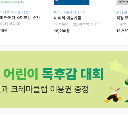
 하나로 바뀌는 세상
미피, 미술관에 가다
평생 쓸
에 단어가 스며드는 순간
미피와 예술가들
적정 
엽 저
|
빛의서가
딕 브루너 그림
|
아트북프레스
이주택 
00
원
18,900
원
16,92