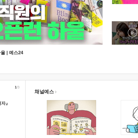
 | 예스24
1
/3
채널예스
여자』