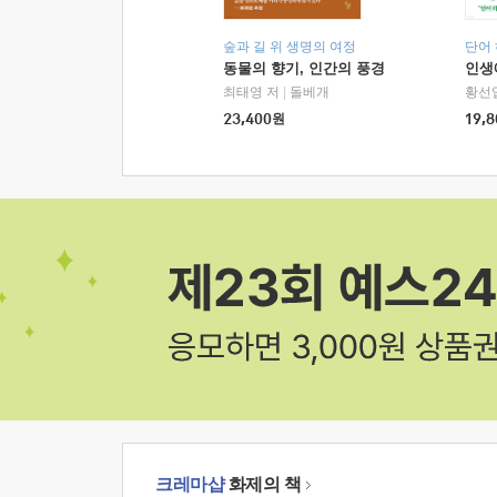
숲과 길 위 생명의 여정
단어
동물의 향기, 인간의 풍경
인생
최태영 저
|
돌베개
황선
23,400
원
19,8
크레마샵
화제의 책