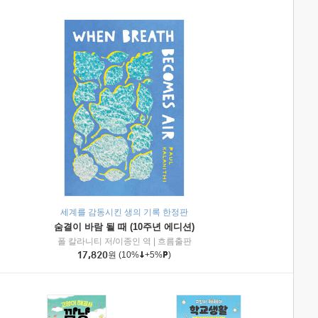
세계를 감동시킨 생의 기록 한정판
숨결이 바람 될 때 (10주년 에디션)
|
미래엔아이세움
폴 칼라니티 저/이종인 역
|
흐름출판
17,820
원
(10%
+5%
)