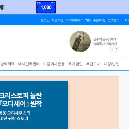
로그인
회원가입
마이페이지
카트
주문/배송
고객센터
Gl
름방학혜택
예사단독판매
이달의사은품
특가할인
추천도서
대량/법인