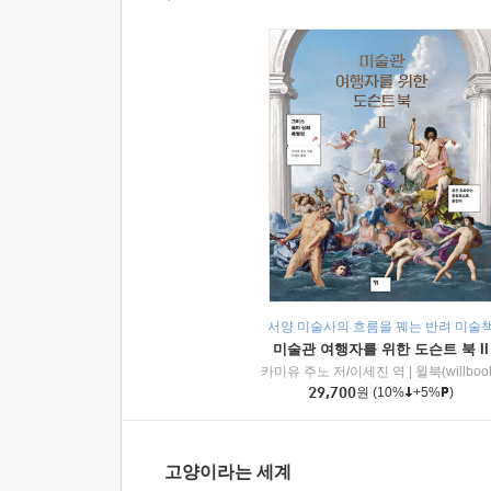
서양 미술사의 흐름을 꿰는 반려 미술
미술관 여행자를 위한 도슨트 북 II
카미유 주노 저/이세진 역
|
윌북(willboo
29,700
원
(10%
+5%
)
고양이라는 세계