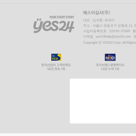
대표 : 김석환, 최세라
주소 : 서울시 영등포구 은행로 11,
사업자등록번호 : 229-81-37000 
이메일 : yes24help@yes24.c
Copyright ⓒ YES24 Corp. All Right