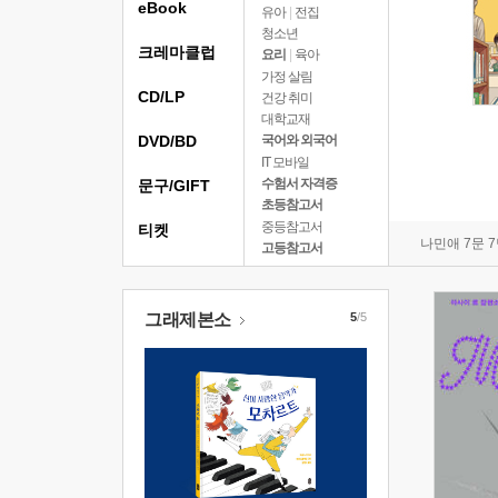
eBook
유아
|
전집
청소년
크레마클럽
요리
|
육아
가정 살림
CD/LP
건강 취미
대학교재
DVD/BD
국어와 외국어
IT 모바일
수험서 자격증
문구/GIFT
초등참고서
중등참고서
티켓
나민애 7문 
고등참고서
그래제본소
5
/5