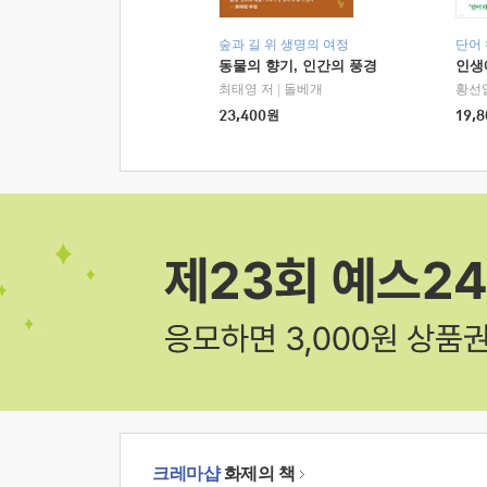
숲과 길 위 생명의 여정
단어
동물의 향기, 인간의 풍경
인생
최태영 저
|
돌베개
황선
23,400
원
19,8
크레마샵
화제의 책