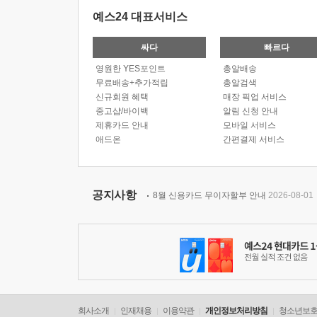
예스24 대표서비스
싸다
빠르다
영원한 YES포인트
총알배송
무료배송+추가적립
총알검색
신규회원 혜택
매장 픽업 서비스
중고샵/바이백
알림 신청 안내
제휴카드 안내
모바일 서비스
애드온
간편결제 서비스
공지사항
8월 신용카드 무이자할부 안내
2026-08-01
회사소개
인재채용
이용약관
개인정보처리방침
청소년보