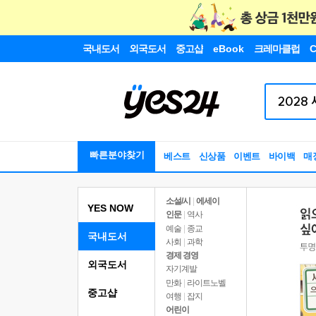
국내도서
외국도서
중고샵
eBook
크레마클럽
C
빠른분야찾기
베스트
신상품
이벤트
바이백
매
소설/시
|
에세이
YES NOW
인문
|
역사
예술
|
종교
국내도서
사회
|
과학
경제 경영
외국도서
자기계발
만화
|
라이트노벨
중고샵
여행
|
잡지
어린이