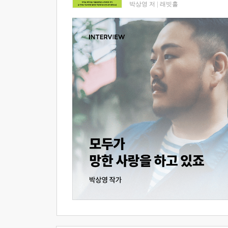
박상영 저
|
래빗홀