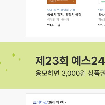
숲과 길 위 생명의 여정
단어
동물의 향기, 인간의 풍경
인생
최태영 저
|
돌베개
황선
23,400
원
19,8
크레마샵
화제의 책