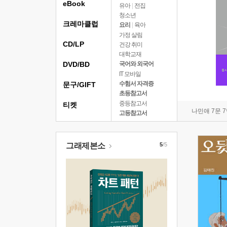
eBook
유아
|
전집
청소년
크레마클럽
요리
|
육아
가정 살림
CD/LP
건강 취미
대학교재
DVD/BD
국어와 외국어
IT 모바일
수험서 자격증
문구/GIFT
초등참고서
중등참고서
티켓
나민애 7문 
고등참고서
그래제본소
5
/5