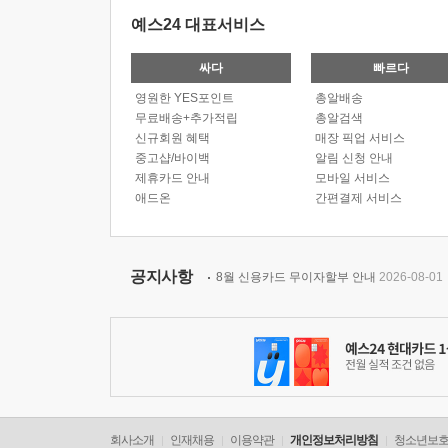
예스24 대표서비스
싸다
빠르다
영원한 YES포인트
총알배송
무료배송+추가적립
총알검색
신규회원 혜택
매장 픽업 서비스
중고샵/바이백
알림 신청 안내
제휴카드 안내
모바일 서비스
애드온
간편결제 서비스
공지사항
8월 신용카드 무이자할부 안내
2026-08-01
회사소개
인재채용
이용약관
개인정보처리방침
청소년보