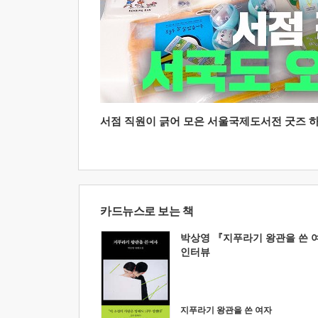
서점 직원이 긁어 모은 서울국제도서전 굿즈 하울
카드뉴스로 보는 책
박상영 『지푸라기 왕관을 쓴 
인터뷰
지푸라기 왕관을 쓴 여자