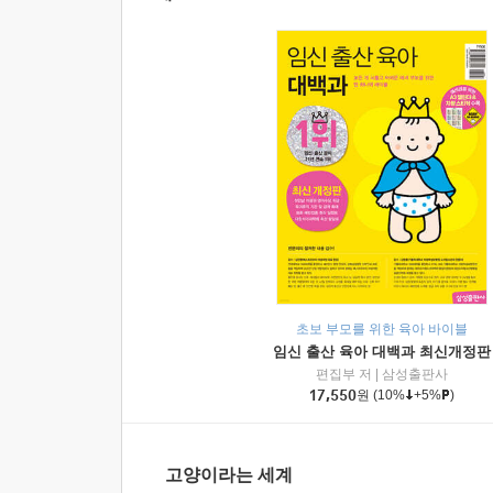
초보 부모를 위한 육아 바이블
임신 출산 육아 대백과 최신개정판
편집부 저
|
삼성출판사
17,550
원
(10%
+5%
)
고양이라는 세계