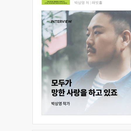
박상영 저
|
래빗홀