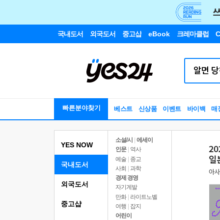
국내도서
외국도서
중고샵
eBook
크레마클럽
C
빠른분야찾기
베스트
신상품
이벤트
바이백
매
소설/시
|
에세이
YES NOW
인문
|
역사
예술
|
종교
국내도서
사회
|
과학
경제 경영
외국도서
자기계발
만화
|
라이트노벨
중고샵
여행
|
잡지
어린이