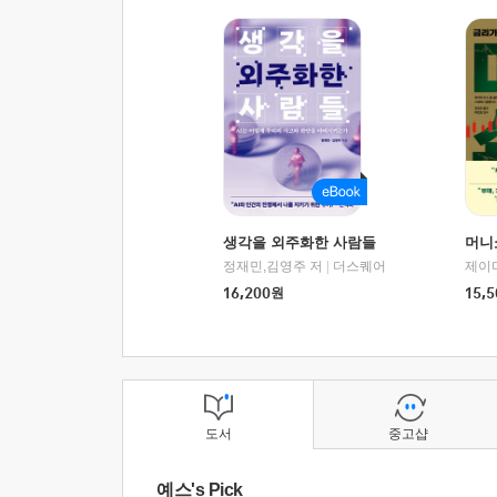
생각을 외주화한 사람들
머니
정재민,김영주 저
|
더스퀘어
16,200
원
15,5
도서
중고샵
예스's Pick