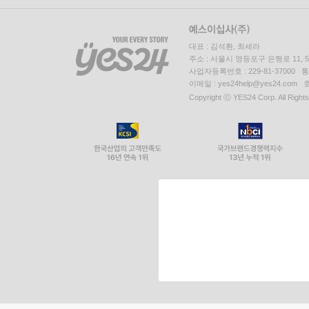
대표 : 김석환, 최세라
주소 : 서울시 영등포구 은행로 11,
사업자등록번호 : 229-81-37000 
이메일 : yes24help@yes24.c
Copyright ⓒ YES24 Corp. All Right