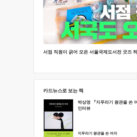
서점 직원이 긁어 모은 서울국제도서전 굿즈 하울
카드뉴스로 보는 책
박상영 『지푸라기 왕관을 쓴 
인터뷰
지푸라기 왕관을 쓴 여자