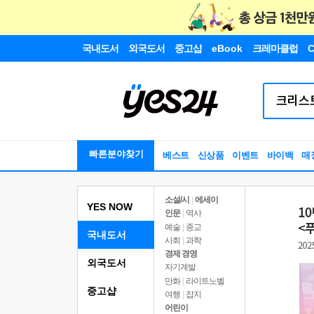
국내도서
외국도서
중고샵
eBook
크레마클럽
C
빠른분야찾기
베스트
신상품
이벤트
바이백
매
소설/시
|
에세이
YES NOW
인문
|
역사
예술
|
종교
국내도서
사회
|
과학
경제 경영
외국도서
자기계발
만화
|
라이트노벨
중고샵
여행
|
잡지
어린이