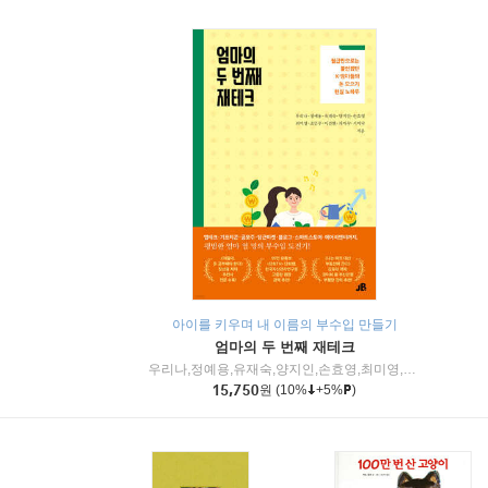
아이를 키우며 내 이름의 부수입 만들기
엄마의 두 번째 재테크
우리나,정예용,유재숙,양지인,손효영,최미영,조민주,이진현,차미숙,서미숙 저
15,750
원
(10%
+5%
)