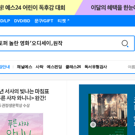
D/LP
DVD/BD
문구
/GIFT
티켓
독서유형검사
장안내
채널예스
사락
예스펀딩
클래스24
RBTI Lab
여
독서유형검사