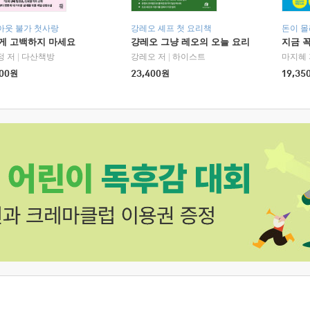
아웃 불가 첫사랑
강레오 셰프 첫 요리책
돈이 몰
에게 고백하지 마세요
걍레오 그냥 레오의 오늘 요리
지금 꼭
정 저
|
다산책방
강레오 저
|
하이스트
마지혜 
00
원
23,400
원
19,35