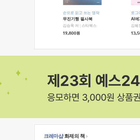
손으로 읽고 쓰는 명작
로그
무진기행 필사북
AI
김승옥 저
|
스타북스
김혜
19,800
원
13,5
크레마샵
화제의 책