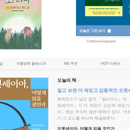
오늘은 그만 보기
7답
여름방학 클래스24
MD 추천
HOT! 이벤트
오늘의 책
알고 보면 더 재밌고 감동적인 오
호메로스가 남긴 걸작 『일리아스』와 
뒷세이아』가 더 재밌다. 단순히 재밌기
아』에는 무수히 많은 매력이 있다. '아
가 그 요소를 하나씩 해설해준다.
오뒷세이아, 어떻게 읽을 것인가