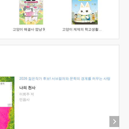
고양이 해결사 깜냥 9
고양이 제제의 학교생활 1 : 초등학생이 이렇게 힘들 줄이야
2026 젊은작가 후보! 서브컬처와 문학의 경계를 허무는 사랑
나의 천사
이희주 저
민음사