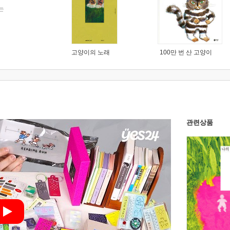
는
고양이의 노래
100만 번 산 고양이
관련상품