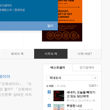
닫기
화제의 책
이주의 책
이책 어때?
베스트셀러
인기검색어
뒷세이아
국내도서
『오뒷세이아』. 『오
1~5위
|
6~10위
만 할까? 『오뒷세이
세네카, 오늘을 빼앗기
트인문학' 김태진 저자
고 있는 당신에게
루키우스 안나이우스 세네카 저/하와이 대저택 편역
투명한 나선