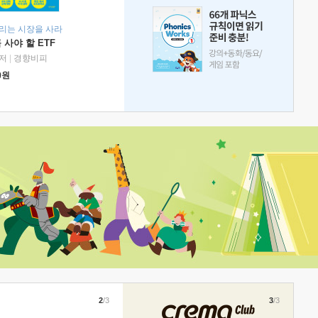
리는 시장을 사라
 사야 할 ETF
저
|
경향비피
0
원
2
/3
3
/3