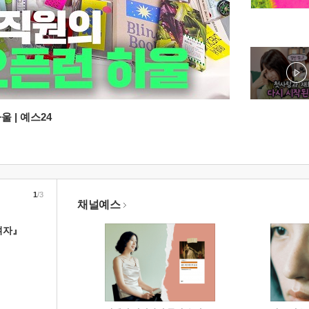
 | 예스24
1
/3
채널예스
여자』