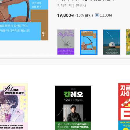
김태진 저
민음사
19,800
원
(10% 할인)
1,100원