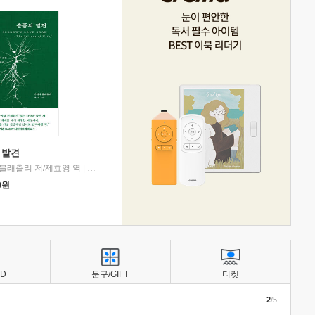
 발견
블래츨리 저/제효영 역
|
디플롯
0
원
BD
문구/GIFT
티켓
2
/5