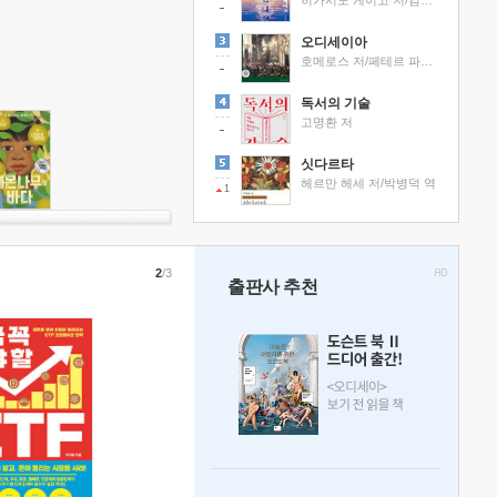
히가시노 게이고 저/김선영 역
오디세이아
호메로스 저/페테르 파울 루벤스 그림/박문재 역
독서의 기술
고명환 저
싯다르타
헤르만 헤세 저/박병덕 역
1
2
/3
출판사 추천