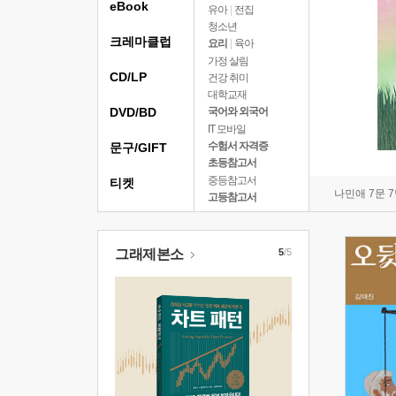
eBook
유아
|
전집
청소년
크레마클럽
요리
|
육아
가정 살림
CD/LP
건강 취미
대학교재
DVD/BD
국어와 외국어
IT 모바일
수험서 자격증
문구/GIFT
초등참고서
중등참고서
티켓
나민애 7문 
고등참고서
그래제본소
5
/5