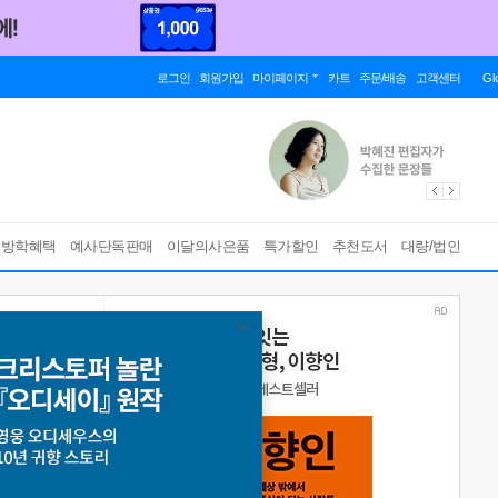
로그인
회원가입
마이페이지
카트
주문/배송
고객센터
Gl
름방학혜택
예사단독판매
이달의사은품
특가할인
추천도서
대량/법인