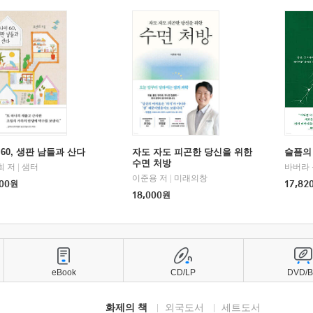
60, 생판 남들과 산다
자도 자도 피곤한 당신을 위한
슬픔의
수면 처방
희 저
|
샘터
바버라 
이준용 저
|
미래의창
00
원
17,82
18,000
원
eBook
CD/LP
DVD/
화제의 책
외국도서
세트도서