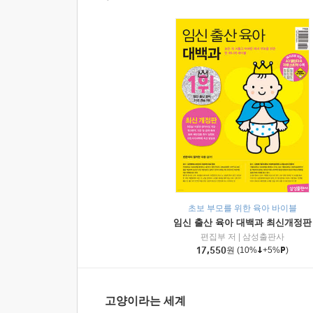
초보 부모를 위한 육아 바이블
임신 출산 육아 대백과 최신개정판
편집부 저
|
삼성출판사
17,550
원
(10%
+5%
)
고양이라는 세계